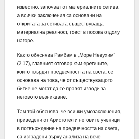
известно, започват от материалните сетива,
а всички заключения са основани на
откритата за сетивата съществуваща
материална реалност, тоест в посока отдолу
нагоре.
Както обяснява Рамбам в „Море Невухим“
(2:17), главният отговор към еретиците,
които твърдят предвечността на света, се
основава на това, че от съществуващото
битие не могат да се правят изводи за
неговото възникване.
Там той обяснява, че всички умозаключения,
приведени от Аристотел и неговите ученици
в потвърждение на предвечността на света,
са изградени върху анализа на вече