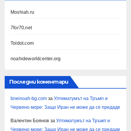
Moshiah.ru
7for70.net
Toldot.com
noahideworldcenter.org
Последни коментари
bneinoah-bg.com
за
Ултиматумът на Тръмп и
Червено море: Защо Иран не може да се предаде
Валентин Боянов
за
Ултиматумът на Тръмп и
Червено море: Защо Иран не може да се предаде