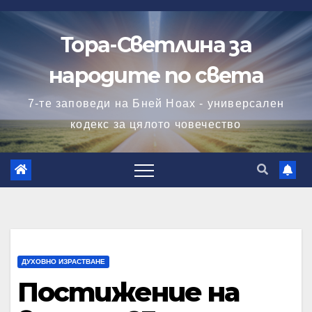
Skip
to
Тора-Светлина за
content
народите по света
7-те заповеди на Бней Ноах - универсален
кодекс за цялото човечество
ДУХОВНО ИЗРАСТВАНЕ
Постижение на