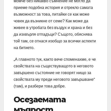
момче без никакво съмнение не могло да
приеме подобна история и отрекло самата
възможност за това, питайки се как може
човек да възникне от семе? Как може да
живее в утробата без въздух и храна и без
да изхвърля отпадъци? Същото, обяснява
той там, се отнася изобщо за всички аспекти
на битието.
„А главното тук, както вече споменахме, е че
свойствата на съществуващото в неговото
завършено състояние не говорят нищо за
свойствата му преди неговото завършване“
(там), и разбери това добре.
Осезаемата
мъдрост