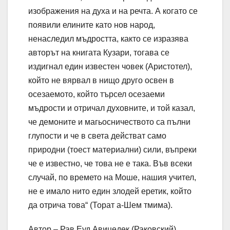
изображения на духа и на речта. А когато се
появили елините като нов народ,
ненаследил мъдростта, както се изразява
авторът на книгата Кузари, тогава се
издигнал един известен човек (Аристотел),
който не вярвал в нищо друго освен в
осезаемото, който търсел осезаеми
мъдрости и отричал духовните, и той казал,
че демоните и магьосничеството са пълни
глупости и че в света действат само
природни (тоест материални) сили, въпреки
че е известно, че това не е така. Във всеки
случай, по времето на Моше, нашия учител,
не е имало нито един злодей еретик, който
да отрича това“ (Торат а-Шем тмима).
Автор – Рав Еуд Авицедек (Раковский)