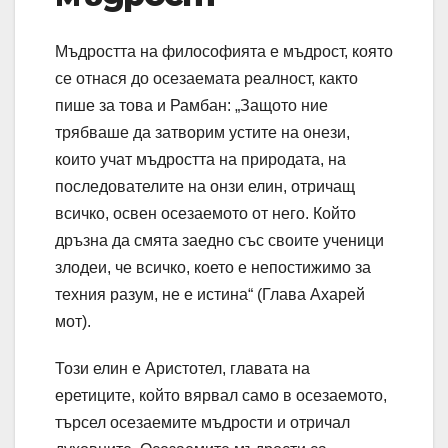
Мъдростта на философията е мъдрост, която
се отнася до осезаемата реалност, както
пише за това и Рамбан: „Защото ние
трябваше да затворим устите на онези,
които учат мъдростта на природата, на
последователите на онзи елин, отричащ
всичко, освен осезаемото от него. Който
дръзна да смята заедно със своите ученици
злодеи, че всичко, което е непостижимо за
техния разум, не е истина“ (Глава Ахарей
мот).
Този елин е Аристотел, главата на
еретиците, който вярвал само в осезаемото,
търсел осезаемите мъдрости и отричал