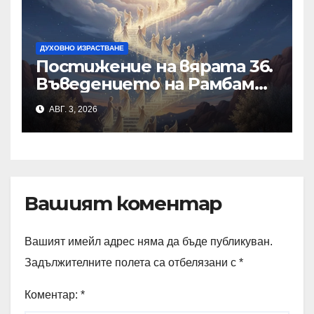
ДУХОВНО ИЗРАСТВАНЕ
Постижение на вярата 36.
Въведението на Рамбам
към Тринадесетте
АВГ. 3, 2026
Основи
Вашият коментар
Вашият имейл адрес няма да бъде публикуван.
Задължителните полета са отбелязани с
*
Коментар:
*