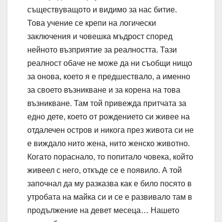
съществуващото и видимо за нас битие.
Това учение се крепи на логически
заключения и човешка мъдрост според
нейното възприятие за реалността. Тази
реалност обаче не може да ни съобщи нищо
за онова, което я е предшествало, а именно
за своето възникване и за корена на това
възникване. Там той привежда притчата за
едно дете, което от рождението си живее на
отдалечен остров и никога през живота си не
е виждало нито жена, нито женско животно.
Когато пораснало, то попитало човека, който
живеел с него, откъде се е появило. А той
започнал да му разказва как е било посято в
утробата на майка си и се е развивало там в
продължение на девет месеца… Нашето