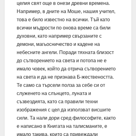
целия свят още в онези древни времена.
Например, в дните на Моше, нашия учител,
това е било известно на всички. Тъй като
всички мъдрости по онова време са били
духовни, като например свързаните с
демони, магьосничество и кадене на
небесните ангели. Поради тяхната близост
до сътворението на света и потопа не е
имало човек, който да отрича сътворението
на света и да не признава Б-жествеността.
Те само са търсели полза за себе си от
служенето на слънцето, луната и
съзвездията, като са правили техни
изображения с цел да използват висшите
сили. Та нали дори сред философите, както
е написано в Книгата на талисманите, е
имало такива, които са привеждали