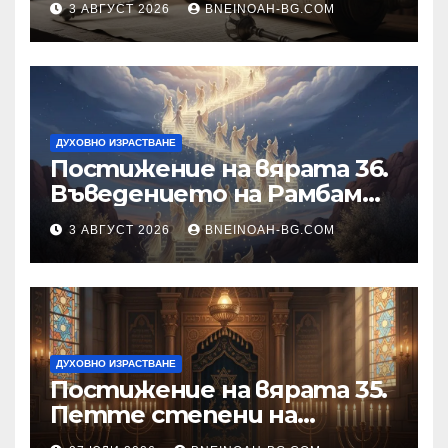
3 АВГУСТ 2026
BNEINOAH-BG.COM
на Бъдещия свят
ДУХОВНО ИЗРАСТВАНЕ
Постижение на вярата 36.
Въведението на Рамбам
към Тринадесетте Основи
3 АВГУСТ 2026
BNEINOAH-BG.COM
ДУХОВНО ИЗРАСТВАНЕ
Постижение на вярата 35.
Петте степени на
разкриване на истината