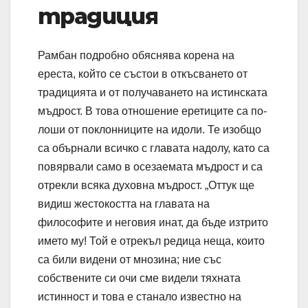
традиция
Рамбан подробно обяснява корена на
ереста, който се състои в откъсването от
традицията и от получаването на истинската
мъдрост. В това отношение еретиците са по-
лоши от поклонниците на идоли. Те изобщо
са обърнали всичко с главата надолу, като са
повярвали само в осезаемата мъдрост и са
отрекли всяка духовна мъдрост. „Оттук ще
видиш жестокостта на главата на
философите и неговия инат, да бъде изтрито
името му! Той е отрекъл редица неща, които
са били видени от мнозина; ние със
собствените си очи сме видели тяхната
истинност и това е станало известно на