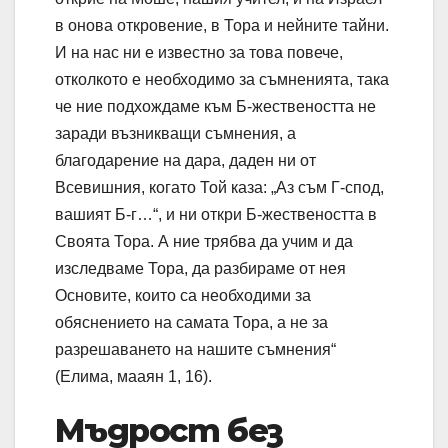
в онова откровение, в Тора и нейните тайни.
И на нас ни е известно за това повече,
отколкото е необходимо за съмненията, така
че ние подхождаме към Б-жествеността не
заради възникващи съмнения, а
благодарение на дара, даден ни от
Всевишния, когато Той каза: „Аз съм Г-спод,
вашият Б-г…“, и ни откри Б-жествеността в
Своята Тора. А ние трябва да учим и да
изследваме Тора, да разбираме от нея
Основите, които са необходими за
обяснението на самата Тора, а не за
разрешаването на нашите съмнения“
(Елима, мааян 1, 16).
Мъдрост без