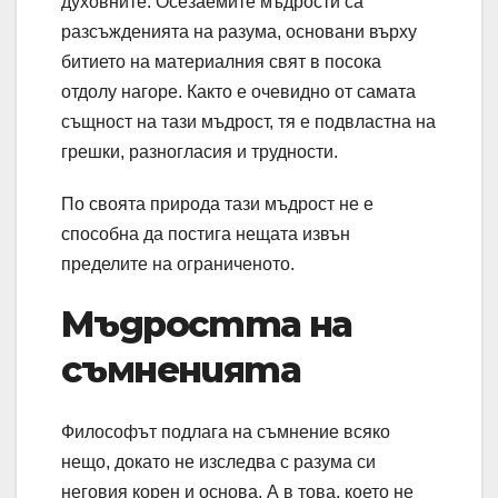
духовните. Осезаемите мъдрости са
разсъжденията на разума, основани върху
битието на материалния свят в посока
отдолу нагоре. Както е очевидно от самата
същност на тази мъдрост, тя е подвластна на
грешки, разногласия и трудности.
По своята природа тази мъдрост не е
способна да постига нещата извън
пределите на ограниченото.
Мъдростта на
съмненията
Философът подлага на съмнение всяко
нещо, докато не изследва с разума си
неговия корен и основа. А в това, което не