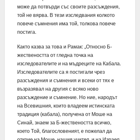
може да потвърди със своите разсъждения,
той не вярва. В тези изследвания колкото
повече съмнения има той, толкова повече
постига.
Както казва за това и Рамак: „Относно Б-
жествеността от гледна точка на
изследователите и на мъдреците на Кабала.
Изследователите са я постигали чрез
разсъждения и съмнения и всеки от тях е
възразявал на другия с всяко ново
разсъждение и съмнение. Но ние, народът
на Всевишния, които владеем истинската
традиция (кабала), получена от Моше на
Синай, знаем за Б-жествеността всичко,
което Той, благословеният, е пожелал да
открие на Моше, нашия учител, и на Израел