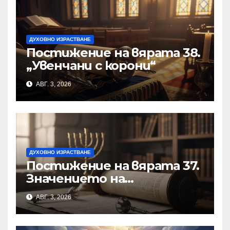
ДУХОВНО ИЗРАСТВАНЕ
Постижение на вярата 38.
„Увенчани с корони“
АВГ. 3, 2026
ДУХОВНО ИЗРАСТВАНЕ
Постижение на вярата 37.
Значението на
познанието за
АВГ. 3, 2026
същността на Бъдещия
свят