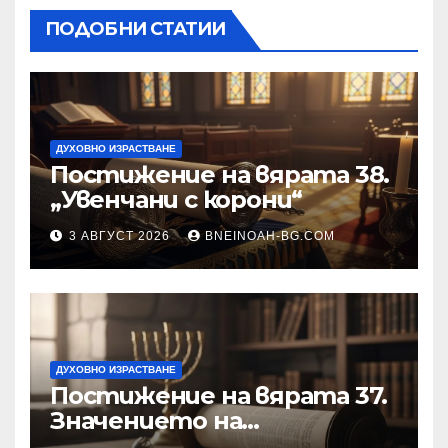
ПОДОБНИ СТАТИИ
ДУХОВНО ИЗРАСТВАНЕ
Постижение на вярата 38.
„Увенчани с корони“
3 АВГУСТ 2026
BNEINOAH-BG.COM
ДУХОВНО ИЗРАСТВАНЕ
Постижение на вярата 37.
Значението на
познанието за същността