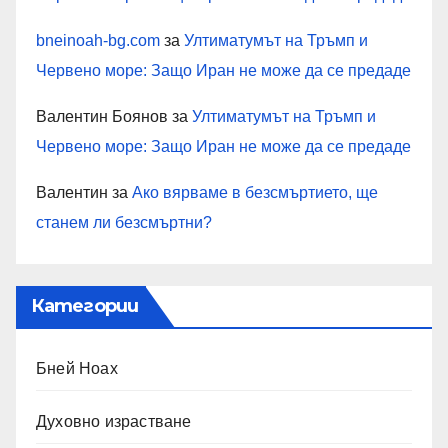
bneinoah-bg.com
за
Ултиматумът на Тръмп и
Червено море: Защо Иран не може да се предаде
Валентин Боянов
за
Ултиматумът на Тръмп и
Червено море: Защо Иран не може да се предаде
Валентин
за
Ако вярваме в безсмъртието, ще
станем ли безсмъртни?
Категории
Бней Ноах
Духовно израстване