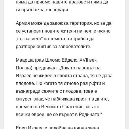
няма да приеме нашите врагове и няма да
ги признае за господари.
Армия може да завоюва територия, но за да
се установят новите жители на нея, е нужно
„съгласието“ на земята: тя трябва да
разтвори обятия за завоевателите.
Маарша (рав Шломо Ейделс, XVII век,
Полша) предричал: „Докато народът на
Израел не живее в своята страна, тя не дава
плодове. Но когато тя отново разцъфти и
възнагради сеячите с плодове, това е
сигурен знак, че наближава краят на дните,
времето на Великото Спасение, когато
всички евреи ще се върнат в Родината.“
Ерец Израел е подобна на вярна жена.