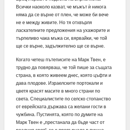
Всички наоколо казват, че мъжът ѝ никога
няма да се върне от плен, че може би вече
не е между живите. Но тя отхвърля
ласкателните предложения на ухажорите и
търпеливо чака мъжа си, вярвайки, че той
ще се върне, задължително ще се върне.
Когато четеш пътеписите на Марк Твен, е
трудно да повярваш, че той пише за същата
страна, в която живеем днес, която цъфти и
дава плодове. Израелските портокали и
цветя красят масите в много страни по
света. Специалистите по селско стопанство
от еврейската държава са желани гости в
чужбина. Пустинята, която по думите на
Марк Твен е „престанала да бъде част от