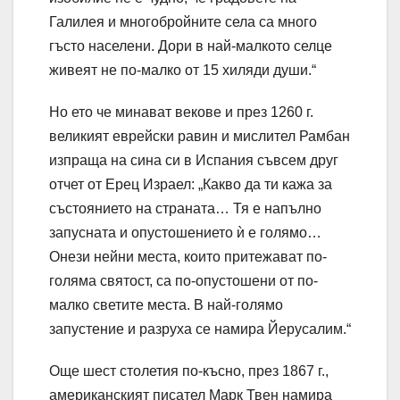
Галилея и многобройните села са много
гъсто населени. Дори в най-малкото селце
живеят не по-малко от 15 хиляди души.“
Но ето че минават векове и през 1260 г.
великият еврейски равин и мислител Рамбан
изпраща на сина си в Испания съвсем друг
отчет от Ерец Израел: „Какво да ти кажа за
състоянието на страната… Тя е напълно
запусната и опустошението ѝ е голямо…
Онези нейни места, които притежават по-
голяма святост, са по-опустошени от по-
малко светите места. В най-голямо
запустение и разруха се намира Йерусалим.“
Още шест столетия по-късно, през 1867 г.,
американският писател Марк Твен намира