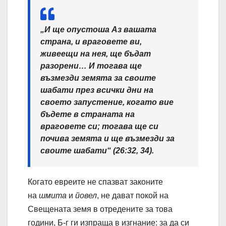
„И ще опустоша Аз вашата
страна, и враговете ви,
живеещи на нея, ще бъдат
разорени… И тогава ще
възмезди земята за своите
шабати през всички дни на
своето запустение, когато вие
бъдете в страната на
враговете си; тогава ще си
почива земята и ще възмезди за
своите шабати“ (26:32, 34).
Когато евреите не спазват законите
на
шмита
и
йовел
, не дават покой на
Свещената земя в отредените за това
години, Б-г ги изпраща в изгнание: за да си