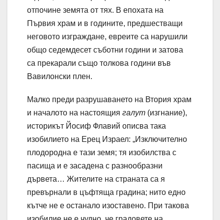
отпочине земята от тях. В епохата на
Първия храм и в годините, предшестващи
неговото изграждане, евреите са нарушили
общо седемдесет съботни години и затова
са прекарали също толкова години във
Вавилонски плен.
Малко преди разрушаването на Втория храм
и началото на настоящия
галут
(изгнание),
историкът Йосиф Флавий описва така
изобилието на Ерец Израел: „Изключително
плодородна е тази земя; тя изобилства с
пасища и е засадена с разнообразни
дървета… Жителите на страната са я
превърнали в цъфтяща градина; нито едно
кътче не е останало изоставено. При такова
изобилие не е чудно, че градовете на