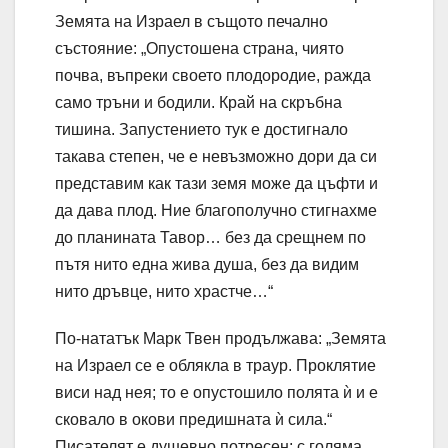
Земята на Израел в същото печално
състояние: „Опустошена страна, чиято
почва, въпреки своето плодородие, ражда
само тръни и бодили. Край на скръбна
тишина. Запустението тук е достигнало
такава степен, че е невъзможно дори да си
представим как тази земя може да цъфти и
да дава плод. Ние благополучно стигнахме
до планината Тавор… без да срещнем по
пътя нито една жива душа, без да видим
нито дръвце, нито храстче…“
По-нататък Марк Твен продължава: „Земята
на Израел се е облякла в траур. Проклятие
виси над нея; то е опустошило полята ѝ и е
сковало в окови предишната ѝ сила.“
Писателят е душевно потресен; с голяма