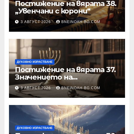
Постижение на вярата 38.
„Увенчани с корони“
3 АВГУСТ 2026
BNEINOAH-BG.COM
ДУХОВНО ИЗРАСТВАНЕ
Постижение на вярата 37.
Значението на
познанието за същността
3 АВГУСТ 2026
BNEINOAH-BG.COM
на Бъдещия свят
ДУХОВНО ИЗРАСТВАНЕ