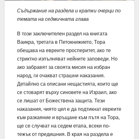
Съдържание на раздела и кратки очерци по
темата на седмичната глава
В този заключителен раздел на книгата
Ваикра, третата в Петокнижието, Тора
обещава на евреите просперитет, ако те
стриктно изпълняват нейните заповеди. Но
ако забравят за своята мисия на избран
народ, ги очакват страшни наказания.
Детайлно са описани нещастията, които ще
се стоварят върху синовете на Израил, ако
се лишат от Божествена защита. Тези
наказания, чиято цел е да подтикнат евреите
към разкаяние и връщане към пътя на Тора,
ще се случват на седем етапа, всеки по-
тежък от предишния. В края на раздела е