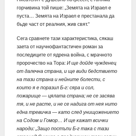
горчивина той пише: „Земята на Израел е
пуста… Земята на Израел е престанала да
бъде част от реалния, жив свят.“
Сега сравнете тази характеристика, сякаш
заета от научнофантастичен роман за
последиците от ядрена война, с мрачното
пророчество на Тора:
И ще дойде чужденец
от далечна страна, и ще види бедствието
на тази страна и нейните болести, с
които я е поразил Б-г: сяра и сол,
пожарище — цялата страна; не се засява
тя, и не расте, и не се надига от нея нито
една тревичка — като след унищожението
на Содом и Гомор… И ще кажат всички
народи: „Защо постъпи Б-г така с тази