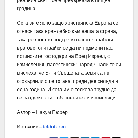
реалния свят“, се е превърнала в пищна
градина.
Сега ви е ясно защо християнска Европа се
отнася така враждебно към нашата страна,
така ревностно подкрепя нашите арабски
врагове, опитвайки се да ни подмени нас,
истинските господари на Ерец Израел, с
измисления „палестински“ народ? Нали те си
мислеха, че Б-г и Свещената земя са ни
отхвърлили още тогава, преди две хиляди и
една година. И сега им е толкова трудно да
се разделят със собствените си измислици.
Автор – Нахум Пюрер
Източник –
toldot.com