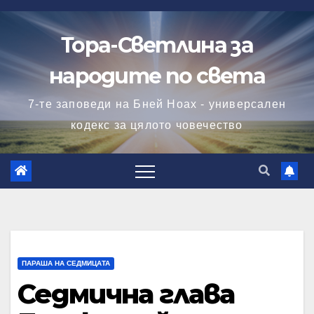
Skip
to
Тора-Светлина за
content
народите по света
7-те заповеди на Бней Ноах - универсален
кодекс за цялото човечество
ПАРАША НА СЕДМИЦАТА
Седмична глава