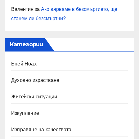
Валентин
за
Ако вярваме в безсмъртието, ще
станем ли безсмъртни?
Категории
Бней Ноах
Духовно израстване
Житейски ситуации
Изкупление
Изправяне на качествата