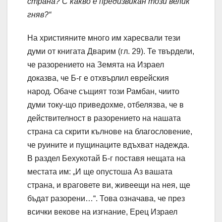
страна? С какво е предизвикан този велик
гняв?“
На християните много им харесвали тези
думи от книгата Дварим (гл. 29). Те твърдели,
че разорението на Земята на Израел
доказва, че Б-г е отхвърлил еврейския
народ. Обаче същият този Рамбан, чиито
думи току-що приведохме, отбелязва, че в
действителност в разорението на нашата
страна са скрити кълнове на благословение,
че руините и пущинаците вдъхват надежда.
В раздел Бехукотай Б-г поставя нещата на
местата им: „И ще опустоша Аз вашата
страна, и враговете ви, живеещи на нея, ще
бъдат разорени…“. Това означава, че през
всички векове на изгнание, Ерец Израел