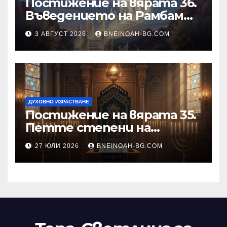
Постижение на вярата 36.
Въведението на Рамбам
към Тринадесетте Основи
3 АВГУСТ 2026
BNEINOAH-BG.COM
ДУХОВНО ИЗРАСТВАНЕ
Постижение на вярата 35.
Петте степени на
разкриване на истината
27 ЮЛИ 2026
BNEINOAH-BG.COM
като основа на вярата