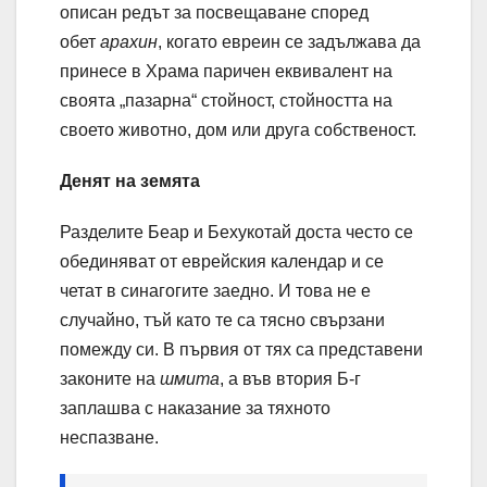
описан редът за посвещаване според
обет
арахин
, когато евреин се задължава да
принесе в Храма паричен еквивалент на
своята „пазарна“ стойност, стойността на
своето животно, дом или друга собственост.
Денят на земята
Разделите Беар и Бехукотай доста често се
обединяват от еврейския календар и се
четат в синагогите заедно. И това не е
случайно, тъй като те са тясно свързани
помежду си. В първия от тях са представени
законите на
шмита
, а във втория Б-г
заплашва с наказание за тяхното
неспазване.