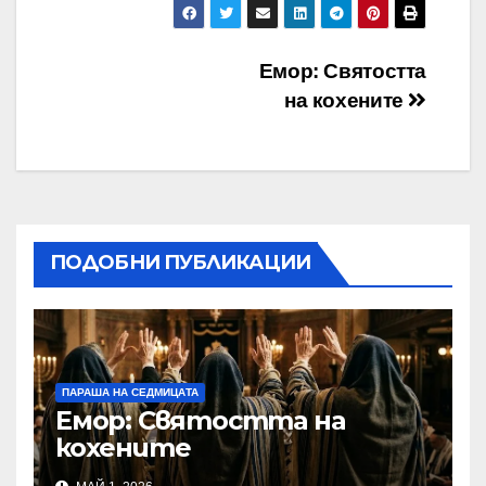
Навигация
Емор: Святостта
на кохените
ПОДОБНИ ПУБЛИКАЦИИ
ПАРАША НА СЕДМИЦАТА
Емор: Святостта на
кохените