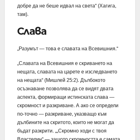
добре да не беше идвал на света“ (Хагига,
там).
Слава
„Разумът — това е славата на Всевишния.“
„Славата на Всевишния е скриването на
нещата, славата на царете е изследването
на нещата“ (Мишлей 25:2). Дълбокото
осъзнаване позволява да се видят двата
аспекта, формиращи истинската слава —
скромност и разкриване. А ако се определи
по-точно — разкриване, указващо към
дълбините на скритото, които не могат да
бъдат разкрити. „„Скромно ходи с твоя
Властелин“ — защото скромността е самата