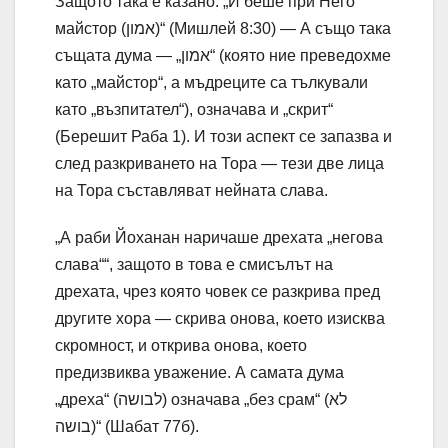
Защото така е казано: „И беше при Него
майстор (אמון)“ (Мишлей 8:30) — А също така
същата дума — „אמון“ (която ние преведохме
като „майстор“, а мъдреците са тълкували
като „възпитател“), означава и „скрит“
(Берешит Раба 1). И този аспект се запазва и
след разкриването на Тора — тези две лица
на Тора съставляват нейната слава.
„А раби Йоханан наричаше дрехата „негова
слава““, защото в това е смисълът на
дрехата, чрез която човек се разкрива пред
другите хора — скрива онова, което изисква
скромност, и открива онова, което
предизвиква уважение. А самата дума
„дреха“ (לבושה) означава „без срам“ (לא
בושה)“ (Шабат 77б).