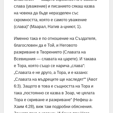
слава (уважение) и писанието сякаш казва
на човека да бъде неразделен със
скромността, която е самото уважение
(слава)“ (Маарал, Натив а-цниют, 1).
Именно така е по отношение на Създателя,
благословен да е Той, и Неговото
разкриване в Творението (Славата на
Всевишния — славата на царете). И такава
е Тора, която също се нарича „слава“:
„Славата е не друго, а Тора, и е казано:
„Славата на мъдреците ще наследят““ (Авот
6:3). Защото в това е същността на Тора и
така „постоянно се казва в Зоар, че цялата
Тора е скриване и разкриване“ (Нефеш а-
Хаим 4:28), виж там подробни обяснения.