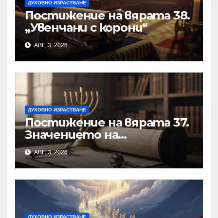
ДУХОВНО ИЗРАСТВАНЕ
Постижение на вярата 38.
„Увенчани с корони“
АВГ. 3, 2026
ДУХОВНО ИЗРАСТВАНЕ
Постижение на вярата 37.
Значението на
познанието за
АВГ. 3, 2026
същността на Бъдещия
свят
ДУХОВНО ИЗРАСТВАНЕ