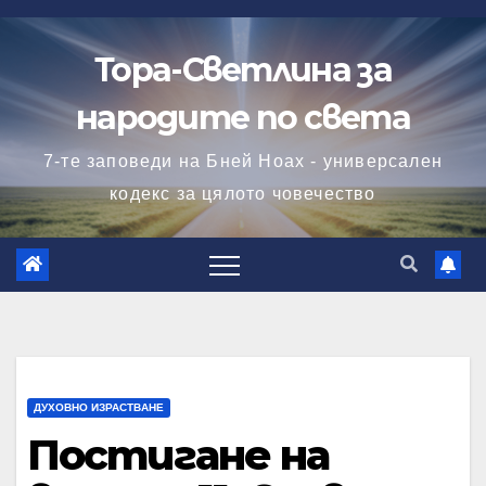
Skip
to
Тора-Светлина за
content
народите по света
7-те заповеди на Бней Ноах - универсален
кодекс за цялото човечество
ДУХОВНО ИЗРАСТВАНЕ
Постигане на