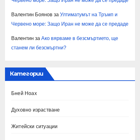
Червено море: Защо Иран не може да се предаде
Валентин Боянов
за
Ултиматумът на Тръмп и
Червено море: Защо Иран не може да се предаде
Валентин
за
Ако вярваме в безсмъртието, ще
станем ли безсмъртни?
Категории
Бней Ноах
Духовно израстване
Житейски ситуации