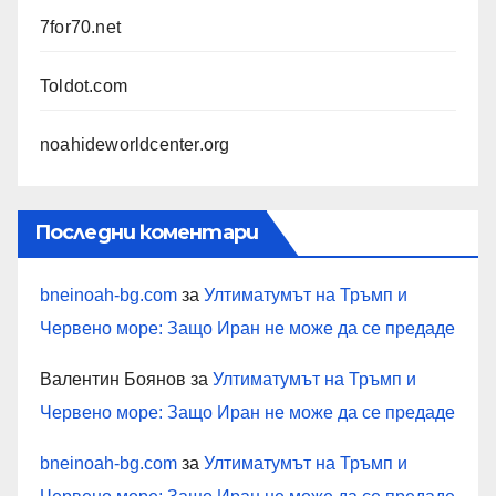
7for70.net
Toldot.com
noahideworldcenter.org
Последни коментари
bneinoah-bg.com
за
Ултиматумът на Тръмп и
Червено море: Защо Иран не може да се предаде
Валентин Боянов
за
Ултиматумът на Тръмп и
Червено море: Защо Иран не може да се предаде
bneinoah-bg.com
за
Ултиматумът на Тръмп и