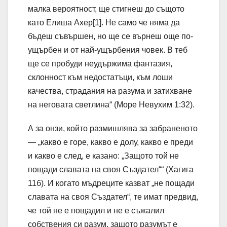
малка вероятност, ще стигнеш до същото
като Елиша Ахер[1]. Не само че няма да
бъдеш съвършен, но ще се върнеш още по-
ущърбен и от най-ущърбения човек. В теб
ще се пробуди неудържима фантазия,
склонност към недостатъци, към лоши
качества, страдания на разума и затихване
на неговата светлина“ (Море Невухим 1:32).
А за онзи, който размишлява за забраненото
— „какво е горе, какво е долу, какво е преди
и какво е след, е казано: „Защото той не
пощади славата на своя Създател““ (Хагига
11б). И когато мъдреците казват „не пощади
славата на своя Създател“, те имат предвид,
че той не е пощадил и не е съжалил
собствения си разум, защото разумът е