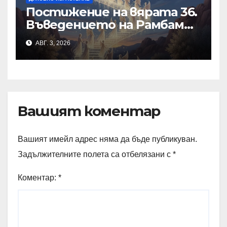
Постижение на вярата 36.
Въведението на Рамбам
към Тринадесетте
АВГ. 3, 2026
Основи
Вашият коментар
Вашият имейл адрес няма да бъде публикуван.
Задължителните полета са отбелязани с
*
Коментар:
*