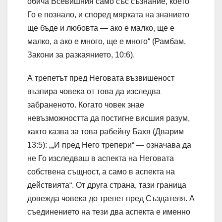
обича Всевишния само със съзнание, което
Го е познало, и според мярката на знанието
ще бъде и любовта — ако е малко, ще е
малко, а ако е много, ще е много“ (Рамбам,
Закони за разкаянието, 10:6).
А трепетът пред Неговата възвишеност
възпира човека от това да изследва
забраненото. Когато човек знае
невъзможността да постигне висшия разум,
както казва за това рабейну Бахя (Дварим
13:5): „„И пред Него трепери“ — означава да
не Го изследваш в аспекта на Неговата
собствена същност, а само в аспекта на
действията“. От друга страна, тази граница
довежда човека до трепет пред Създателя. А
съединението на тези два аспекта е именно