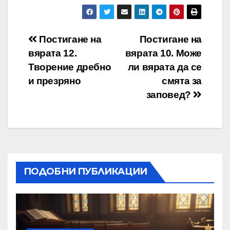
Навигация
Постигане на
Постигане на
вярата 12.
вярата 10. Може
Творение дребно
ли вярата да се
и презряно
смята за
заповед?
ПОДОБНИ ПУБЛИКАЦИИ