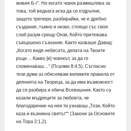
живия Б-г“. Но когато човек размишлява за
това, той веднага иска да се отдръпне,
защото трепери, разбирайки, че е дребно
създание, тъмно и низко, стоящо със своя
слаб разум срещу Онзи, Който притежава
съвършено съзнание. Както казваше Давид:
„Когато видя небесата, делата на Твоите
ръце… Какво [е] човекът, за да го
споменаваш…“ (Псалми 8:4,5). Съгласно
тези думи аз обяснявам великите правила от
деянията на Твореца, за да има възможност
да се разбира и обича Всевишния. Както са
казали мъдреците за любовта, че
благодарение на нея ти узнаваш „Този, Който
каза и възникна светът““ (Закони за Основите
на Тора 2:1,2).