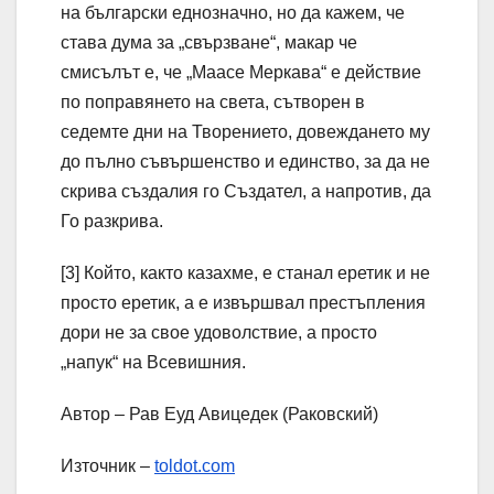
на български еднозначно, но да кажем, че
става дума за „свързване“, макар че
смисълът е, че „Маасе Меркава“ е действие
по поправянето на света, сътворен в
седемте дни на Творението, довеждането му
до пълно съвършенство и единство, за да не
скрива създалия го Създател, а напротив, да
Го разкрива.
[3] Който, както казахме, е станал еретик и не
просто еретик, а е извършвал престъпления
дори не за свое удоволствие, а просто
„напук“ на Всевишния.
Автор – Рав Еуд Авицедек (Раковский)
Източник –
t
oldot.com