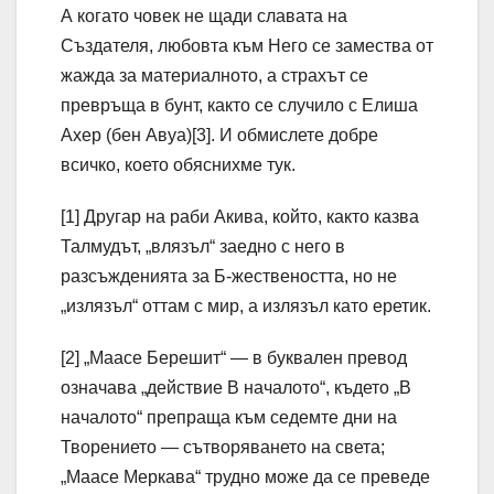
А когато човек не щади славата на
Създателя, любовта към Него се замества от
жажда за материалното, а страхът се
превръща в бунт, както се случило с Елиша
Ахер (бен Авуа)[3]. И обмислете добре
всичко, което обяснихме тук.
[1] Другар на раби Акива, който, както казва
Талмудът, „влязъл“ заедно с него в
разсъжденията за Б-жествеността, но не
„излязъл“ оттам с мир, а излязъл като еретик.
[2] „Маасе Берешит“ — в буквален превод
означава „действие В началото“, където „В
началото“ препраща към седемте дни на
Творението — сътворяването на света;
„Маасе Меркава“ трудно може да се преведе