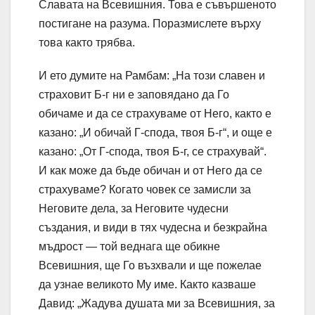
Славата на Всевишния. Това е съвършеното
постигане на разума. Поразмислете върху
това както трябва.
И ето думите на Рамбам: „На този славен и
страховит Б-г ни е заповядано да Го
обичаме и да се страхуваме от Него, както е
казано: „И обичай Г-спода, твоя Б-г“, и още е
казано: „От Г-спода, твоя Б-г, се страхувай“.
И как може да бъде обичан и от Него да се
страхуваме? Когато човек се замисли за
Неговите дела, за Неговите чудесни
създания, и види в тях чудесна и безкрайна
мъдрост — той веднага ще обикне
Всевишния, ще Го възхвали и ще пожелае
да узнае великото Му име. Както казваше
Давид: „Жадува душата ми за Всевишния, за