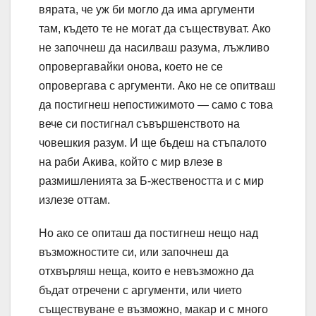
вярата, че уж би могло да има аргументи
там, където те не могат да съществуват. Ако
не започнеш да насилваш разума, лъжливо
опровергавайки онова, което не се
опровергава с аргументи. Ако не се опитваш
да постигнеш непостижимото — само с това
вече си постигнал съвършенството на
човешкия разум. И ще бъдеш на стъпалото
на раби Акива, който с мир влезе в
размишленията за Б-жествеността и с мир
излезе оттам.
Но ако се опиташ да постигнеш нещо над
възможностите си, или започнеш да
отхвърляш неща, които е невъзможно да
бъдат отречени с аргументи, или чието
съществуване е възможно, макар и с много