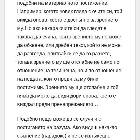
подобни на материалното постижение.
Например, когато човек гледа с очите си, той
вижда онова, което е достъпно за зрението
му. Но ако накара очите си да гледат в
такава далечина, която зрението му не може
да обхване, или дребен текст, който не може
да разгледа, опитвайки се да го разчете,
тогава зрението му ще отслабне не само по
отношение на тези неща, но и по отношение
на нещата, които преди са му били
постижими. Зрението му ще отслабне и той
няма да може да види дори онова, което е
виждал преди пренапрежението…
Подобно нещо може да се случи и с
постигането на разума. Ако видиш някакво
съмнение (парадокс) и не се излъжеш с