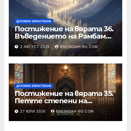
ДУХОВНО ИЗРАСТВАНЕ
Постижение на вярата 36.
Въведението на Рамбам
към Тринадесетте Основи
3 АВГУСТ 2026
BNEINOAH-BG.COM
ДУХОВНО ИЗРАСТВАНЕ
Постижение на вярата 35.
Петте степени на
разкриване на истината
27 ЮЛИ 2026
BNEINOAH-BG.COM
като основа на вярата