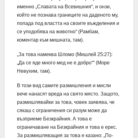
именно „Славата на Всевишния“, и онзи,
който не познава границите на даденото му,
попада под властта на своите въжделения и
се уподобява на животно“ (Рамбам,
коментар към мишната, там).
„За това намеква Шломо (Мишлей 25:27):
„Да се яде много мед не е добро““ (Море
Невухим, там).
В този вид самите размишления и мисли
вече нанасят вреда на свято място. Защото,
размишлявайки за това, човек заявява, че
сякаш с ограничения си разум може да
възприеме Безкрайния. А това е
ограничаване на Безкрайния и това е ерес.
За размишляващия за това е казано: „По-