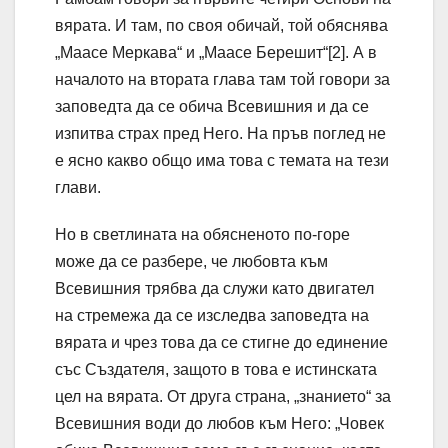
вярата. И там, по своя обичай, той обяснява
„Маасе Меркава“ и „Маасе Берешит“[2]. А в
началото на втората глава там той говори за
заповедта да се обича Всевишния и да се
изпитва страх пред Него. На пръв поглед не
е ясно какво общо има това с темата на тези
глави.
Но в светлината на обясненото по-горе
може да се разбере, че любовта към
Всевишния трябва да служи като двигател
на стремежа да се изследва заповедта на
вярата и чрез това да се стигне до единение
със Създателя, защото в това е истинската
цел на вярата. От друга страна, „знанието“ за
Всевишния води до любов към Него: „Човек