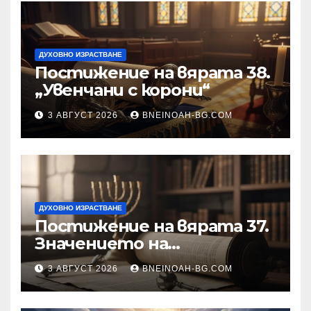
ДУХОВНО ИЗРАСТВАНЕ
Постижение на вярата 38.
„Увенчани с корони“
3 АВГУСТ 2026
BNEINOAH-BG.COM
ДУХОВНО ИЗРАСТВАНЕ
Постижение на вярата 37.
Значението на
познанието за същността
3 АВГУСТ 2026
BNEINOAH-BG.COM
на Бъдещия свят