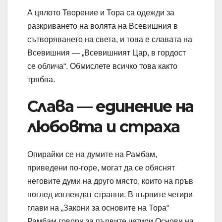
А цялото Творение и Тора са одежди за
разкриването на волята на Всевишния в
сътворяването на света, и това е славата на
Всевишния — „Всевишният Цар, в гордост
се облича“. Обмислете всичко това както
трябва.
Слава — единение на
любовта и страха
Опирайки се на думите на Рамбам,
приведени по-горе, могат да се обяснят
неговите думи на друго място, които на пръв
поглед изглеждат странни. В първите четири
глави на „Закони за основите на Тора“
Рамбам говори за първите четири Основи на