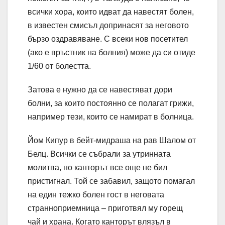
всички хора, които идват да навестят болен,
в известен смисъл допринасят за неговото
бързо оздравяване. С всеки нов посетител
(ако е връстник на болния) може да си отиде
1/60 от болестта.
Затова е нужно да се навестяват дори
болни, за които постоянно се полагат грижи,
например тези, които се намират в болница.
Йом Кипур в бейт-мидраша на рав Шалом от
Белц. Всички се събрали за утринната
молитва, но канторът все още не бил
пристигнал. Той се забавил, защото помагал
на един тежко болен гост в неговата
странноприемница – приготвял му горещ
чай и храна. Когато канторът влязъл в