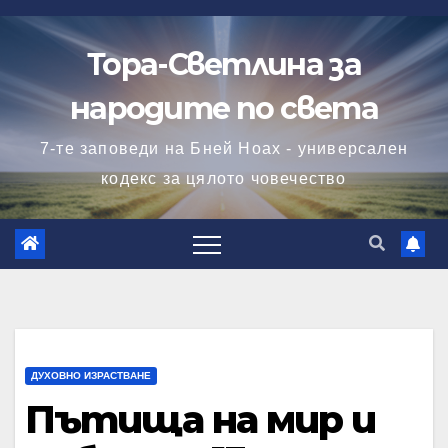
Skip
to
Тора-Светлина за
content
народите по света
7-те заповеди на Бней Ноах - универсален
кодекс за цялото човечество
ДУХОВНО ИЗРАСТВАНЕ
Пътища на мир и