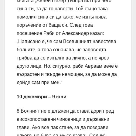
книгата „Авней Незер“) изпратил при него
сина си, за да го навести. Той също така
помолил сина си да каже, че изпълнява
поръчение от баща си. След това
посещение Раби от Александер казал:
„Написано е, че сам Всевишният навестява
болните, а това означава, че заповедта
трябва да се изпълнява лично, а не чрез
друго лице. Но, сигурно, раби Авраам вече е
възрастен и твърде немощен, за да може да
дойде сам при мен.“
10 декември – 9 юни
8.Болният не е длъжен да става дори пред
високопоставени чиновници и държавни
глави. Ако все пак стане, за да поздрави
някого, не бива да му се казва: „Седни“,