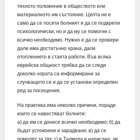
тяхното положение в обществото или
материалното им състояние. Целта не е
само да се посети болният и да се подкрепи
психологически, но и да му се помогне с
всичко необходимо. Нужно е да се провери
дали има достатъчно храна, дали
отоплението в стаята работи. Във всяка
еврейска общност трябва да се следи
доколко хората са информирани за
случващото се и да се установи определен
ред за посещения.
На практика има няколко причини, поради
които се навестяват болните:
а) да им се донесе всичко необходимо; б) да
бъдат успокоени и зарадвани; в) да се
помолят за тях; г) в Талмуда е написано, че