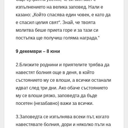
изпълнението на велика заповед. Нали е
казано: „Който спасява един човек, е като да
е спасил целия свят“. Знай, че твоята
молитва беше приета горе и за тази си
постъпка ще получиш голяма награда.“
9 декември – 8 юни
2.Близките роднини и приятелите трябва да
навестят болния още в деня, в който
състоянието му се влоши, а всички останали
идват след три дни. Ако обаче състоянието
му се влоши рязко, заповедта да бъде
посетен (незабавно) важи за всички.
3.Заповедта се изпълнява всеки път, когато
навестявате болния, дори и няколко пъти на