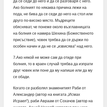
да се седи до него и да се разговаря с него.
Ако болният по някаква причина лежи на
пода, не бива да се седи до него на стол или
друго по-високо място. Мъдреците
обясняват, че понеже около възглавницата
на болния се намира Шехина (Божественото
присъствие), човек трябва да се държи по
особен начин и да не се „извисява“ над него.
7.Ако някой не може сам да отиде при
болния, то в краен случай трябва да изпрати
друг човек или поне да му напише или да му
се обади.
Когато се разболял знаменитият Раби от
Александер (автор на книгата „Исмах
Исраел“), раби Авраам от Сохачов (автор на