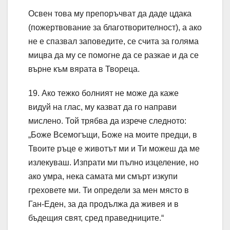
Освен това му препоръчват да даде цдака
(пожертвование за благотворителност), а ако
не е спазвал заповедите, се счита за голяма
мицва да му се помогне да се разкае и да се
върне към вярата в Твореца.
19. Ако тежко болният не може да каже
видуй на глас, му казват да го направи
мислено. Той трябва да изрече следното:
„Боже Всемогъщи, Боже на моите предци, в
Твоите ръце е животът ми и Ти можеш да ме
излекуваш. Изпрати ми пълно изцеление, но
ако умра, нека самата ми смърт изкупи
греховете ми. Ти определи за мен място в
Ган-Еден, за да продължа да живея и в
бъдещия свят, сред праведниците.“