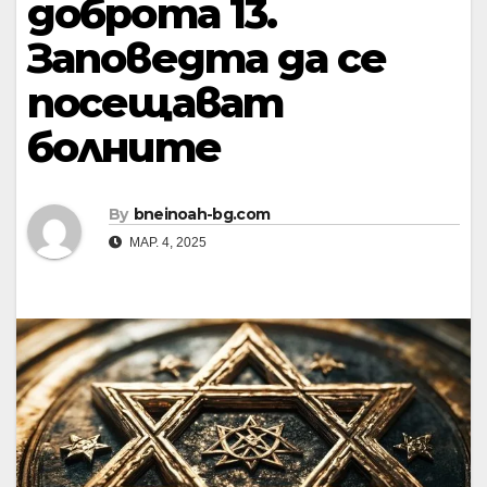
доброта 13.
Заповедта да се
посещават
болните
By
bneinoah-bg.com
МАР. 4, 2025