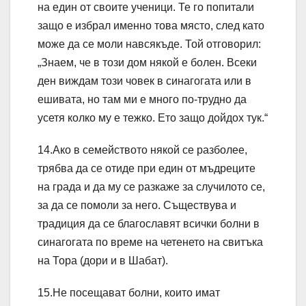
на един от своите ученици. Те го попитали
защо е избрал именно това място, след като
може да се моли навсякъде. Той отговорил:
„Знаем, че в този дом някой е болен. Всеки
ден виждам този човек в синагогата или в
ешивата, но там ми е много по-трудно да
усетя колко му е тежко. Ето защо дойдох тук.“
14.Ако в семейството някой се разболее,
трябва да се отиде при един от мъдреците
на града и да му се разкаже за случилото се,
за да се помоли за него. Съществува и
традиция да се благославят всички болни в
синагогата по време на четенето на свитъка
на Тора (дори и в Шабат).
15.Не посещават болни, които имат