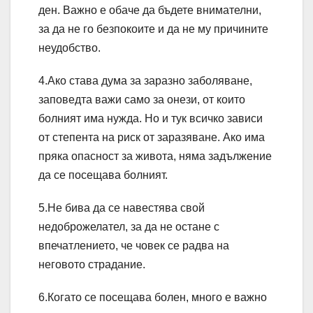
ден. Важно е обаче да бъдете внимателни,
за да не го безпокоите и да не му причините
неудобство.
4.Ако става дума за заразно заболяване,
заповедта важи само за онези, от които
болният има нужда. Но и тук всичко зависи
от степента на риск от заразяване. Ако има
пряка опасност за живота, няма задължение
да се посещава болният.
5.Не бива да се навестява свой
недоброжелател, за да не остане с
впечатлението, че човек се радва на
неговото страдание.
6.Когато се посещава болен, много е важно