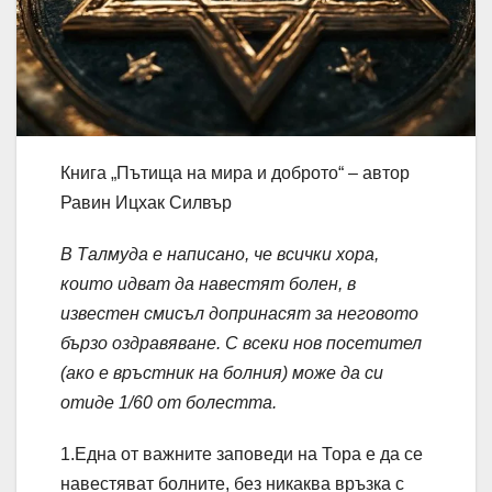
Книга „Пътища на мира и доброто“ – автор
Равин Ицхак Силвър
В Талмуда е написано, че всички хора,
които идват да навестят болен, в
известен смисъл допринасят за неговото
бързо оздравяване. С всеки нов посетител
(ако е връстник на болния) може да си
отиде 1/60 от болестта.
1.Една от важните заповеди на Тора е да се
навестяват болните, без никаква връзка с