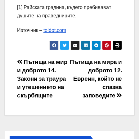
[1] Райската градина, където пребивават
душите на праведниците.
Източник –
toldot.com
Навигация
Пътища на мир
Пътища на мира и
и доброто 14.
доброто 12.
Закони за траура
Евреин, който не
и утешението на
спазва
скърбящите
заповедите