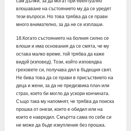
сам дължи, за да могат при евентуално
влошаване на състоянието му да се уредят
тези въпроси. Но това трябва да се прави
много внимателно, за да не се изплаши.
18.Когато състоянието на болния силно се
влоши и има основания да се смята, че му
остава малко време, той трябва да каже
видуй (изповед). Този, който изповядва
греховете си, получава дял в бъдещия свят.
Не бива това да се прави в присъствието на
деца и жени, за да не предизвика плач или
страх, което би могло да ускори кончината.
Също така му напомнят, че трябва да поиска
прошка от онези, които е обидил или на
които е навредил. Смъртта сама по себе си
не може да бъде изкупление без прошка.