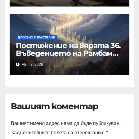
същността на Бъдещия
свят
ДУХОВНО ИЗРАСТВАНЕ
Постижение на вярата 36.
Въведението на Рамбам
към Тринадесетте
АВГ. 3, 2026
Основи
Вашият коментар
Вашият имейл адрес няма да бъде публикуван.
Задължителните полета са отбелязани с
*