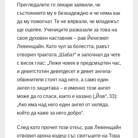
Прегледалите го лекари заявили, че
състоянието му е безнадеждно и че няма как
да му помогнат. Те не вярвали, че младежът
ще оцелее. Учениците разказали за това на
своя духовен наставник – рав Йехезкел
Левенщайн. Като чул за болестта, равът
отворил трактата „Шабат“ и започнал да чете
с висок глас: „Лежи човек в предсмъртен час,
и деветстотин деветдесет и девет ангела-
обвинители стоят над него, а само един
ангел го защитава – и именно този ангел
може да го спаси, както е казано („Йов“, 33):
„Ако има над него един ангел от хиляда,
който да каже за него добро“.
След като прочел този откъс, рав Левенщайн
отворил арона кодеш със свитъците на Тора