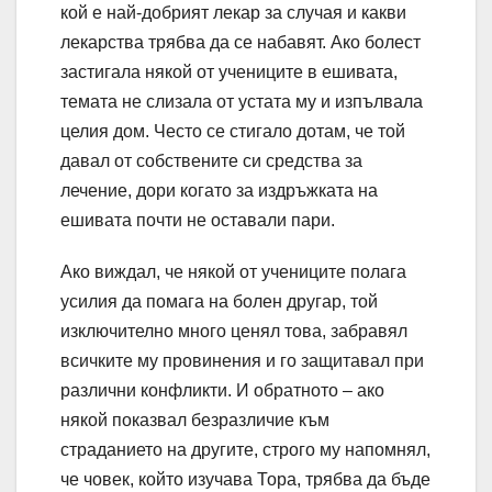
кой е най-добрият лекар за случая и какви
лекарства трябва да се набавят. Ако болест
застигала някой от учениците в ешивата,
темата не слизала от устата му и изпълвала
целия дом. Често се стигало дотам, че той
давал от собствените си средства за
лечение, дори когато за издръжката на
ешивата почти не оставали пари.
Ако виждал, че някой от учениците полага
усилия да помага на болен другар, той
изключително много ценял това, забравял
всичките му провинения и го защитавал при
различни конфликти. И обратното – ако
някой показвал безразличие към
страданието на другите, строго му напомнял,
че човек, който изучава Тора, трябва да бъде