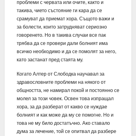
проблеми с червата или очите, както и
такива, чието състояние ги кара да се
срамуват да приемат хора. Същото важи и
за болести, които затрудняват сериозно
говоренето. Но в такива случаи все пак
трябва да се провери дали болният има
всичко необходимо и да се помолят за него,
като застанат пред стаята му.
Когато Алтер от Слободка научавал за
здравословните проблеми на някого от
общността, не намирал покой и постоянно се
молел за този човек. Освен това изпращал
хора, за да разберат от какво се нуждае
болният и как може да му се помогне. Но и
това не му било достатъчно. Ако ставало
дума за лечение, той се опитвал да разбере