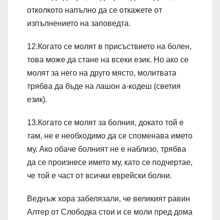
отколкото напълно да се откажете от
изпълнението на заповедта.
12.Когато се молят в присъствието на болен,
това може да стане на всеки език. Но ако се
молят за него на друго място, молитвата
трябва да бъде на лашон а-кодеш (светия
език).
13.Когато се молят за болния, докато той е
там, не е необходимо да се споменава името
му. Ако обаче болният не е наблизо, трябва
да се произнесе името му, като се подчертае,
че той е част от всички еврейски болни.
Веднъж хора забелязали, че великият равин
Алтер от Слободка стои и се моли пред дома