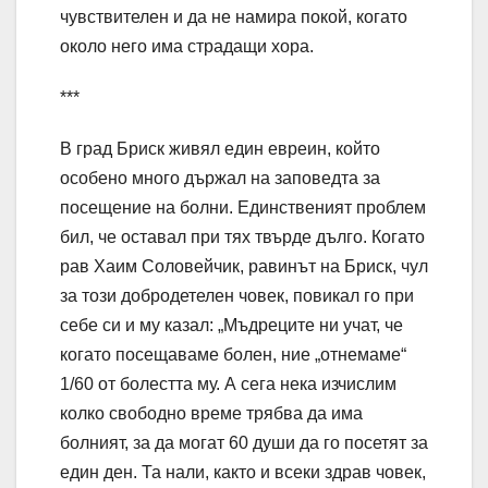
чувствителен и да не намира покой, когато
около него има страдащи хора.
***
В град Бриск живял един евреин, който
особено много държал на заповедта за
посещение на болни. Единственият проблем
бил, че оставал при тях твърде дълго. Когато
рав Хаим Соловейчик, равинът на Бриск, чул
за този добродетелен човек, повикал го при
себе си и му казал: „Мъдреците ни учат, че
когато посещаваме болен, ние „отнемаме“
1/60 от болестта му. А сега нека изчислим
колко свободно време трябва да има
болният, за да могат 60 души да го посетят за
един ден. Та нали, както и всеки здрав човек,