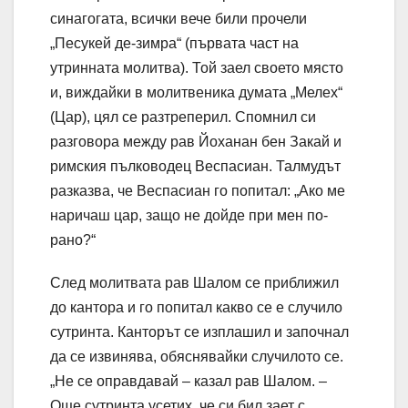
синагогата, всички вече били прочели
„Песукей де-зимра“ (първата част на
утринната молитва). Той заел своето място
и, виждайки в молитвеника думата „Мелех“
(Цар), цял се разтреперил. Спомнил си
разговора между рав Йоханан бен Закай и
римския пълководец Веспасиан. Талмудът
разказва, че Веспасиан го попитал: „Ако ме
наричаш цар, защо не дойде при мен по-
рано?“
След молитвата рав Шалом се приближил
до кантора и го попитал какво се е случило
сутринта. Канторът се изплашил и започнал
да се извинява, обяснявайки случилото се.
„Не се оправдавай – казал рав Шалом. –
Още сутринта усетих, че си бил зает с