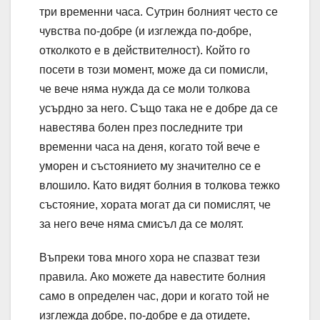
три временни часа. Сутрин болният често се
чувства по-добре (и изглежда по-добре,
отколкото е в действителност). Който го
посети в този момент, може да си помисли,
че вече няма нужда да се моли толкова
усърдно за него. Също така не е добре да се
навестява болен през последните три
временни часа на деня, когато той вече е
уморен и състоянието му значително се е
влошило. Като видят болния в толкова тежко
състояние, хората могат да си помислят, че
за него вече няма смисъл да се молят.
Въпреки това много хора не спазват тези
правила. Ако можете да навестите болния
само в определен час, дори и когато той не
изглежда добре, по-добре е да отидете,