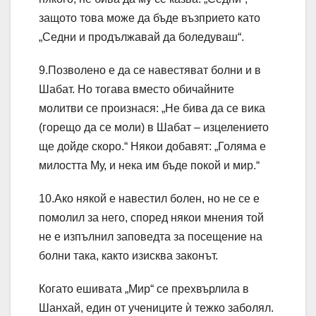
защото това може да бъде възприето като
„Седни и продължавай да боледуваш“.
9.Позволено е да се навестяват болни и в
Шабат. Но тогава вместо обичайните
молитви се произнася: „Не бива да се вика
(горещо да се моли) в Шабат – изцелението
ще дойде скоро.“ Някои добавят: „Голяма е
милостта Му, и нека им бъде покой и мир.“
10.Ако някой е навестил болен, но не се е
помолил за него, според някои мнения той
не е изпълнил заповедта за посещение на
болни така, както изисква законът.
Когато ешивата „Мир“ се прехвърлила в
Шанхай, един от учениците ѝ тежко заболял.