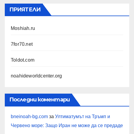
ПРИЯТЕЛИ
Moshiah.ru
7for70.net
Toldot.com
noahideworldcenter.org
Последни коментари
bneinoah-bg.com
за
Ултиматумът на Тръмп и
Червено море: Защо Иран не може да се предаде