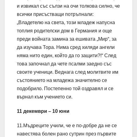
и извикал със сълзи на очи толкова силно, че
всички присъстващи потръпнали:
„Владетелю на света, този младеж напусна
топлия родителски дом в Германия и още
преди войната замина за ешивата „Мир“, за
да изучава Тора. Нима сред хиляди ангели
няма нито един, който да го защити?!“ След
това започнал да чете псалми заедно със
своите ученици. Веднага след молитвите им
състоянието на младежа значително се
подобрило. Постепенно той оздравял и се
върнал към учението си.
11 декември – 10 юни
11.Мъдреците учили, че е по-добре да не се
навестява болен рано сутрин през първите