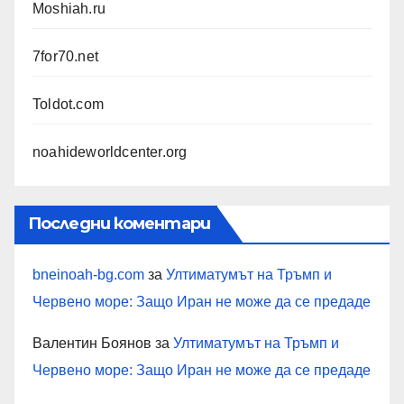
Moshiah.ru
7for70.net
Toldot.com
noahideworldcenter.org
Последни коментари
bneinoah-bg.com
за
Ултиматумът на Тръмп и
Червено море: Защо Иран не може да се предаде
Валентин Боянов
за
Ултиматумът на Тръмп и
Червено море: Защо Иран не може да се предаде