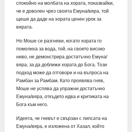
спокойно на молбата на хората, показвайки,
че е доволен чрез своята Емуна/вяра, той
щеше да даде на хората ценен урок за
вярата.
Но Моше се разгневи, когато хората го
помолиха за вода, той, на своето високо
ниво, не демонстрира достатъчно Емуна/
вяра, за да доближи хората до Бога. Този
подход може да отговори и на въпроса на
Рамбан за Рамбам. Като проявява гняв,
Моше не успява да упражни достатъчно
Емуна/вяра, откъдето идва и критиката на
Бога към него.
Идеята, че гневът е свързан с липсата на
Емуна/вяра, е изложена от Хазал, който