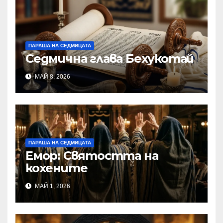
ПАРАША НА СЕДМИЦАТА
Седмична глава Бехукотай
МАЙ 8, 2026
ПАРАША НА СЕДМИЦАТА
Емор: Святостта на
кохените
МАЙ 1, 2026