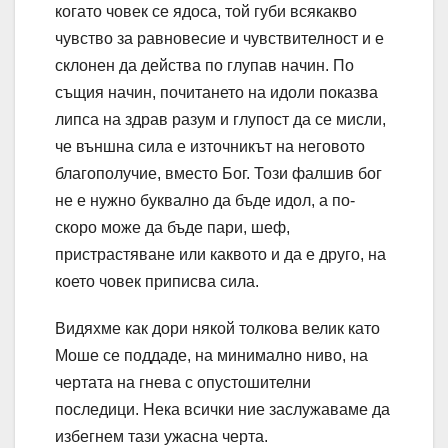
когато човек се ядоса, той губи всякакво
чувство за равновесие и чувствителност и е
склонен да действа по глупав начин. По
същия начин, почитането на идоли показва
липса на здрав разум и глупост да се мисли,
че външна сила е източникът на неговото
благополучие, вместо Бог. Този фалшив бог
не е нужно буквално да бъде идол, а по-
скоро може да бъде пари, шеф,
пристрастяване или каквото и да е друго, на
което човек приписва сила.
Видяхме как дори някой толкова велик като
Моше се поддаде, на минимално ниво, на
чертата на гнева с опустошителни
последици. Нека всички ние заслужаваме да
избегнем тази ужасна черта.