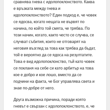
сравнява гнева с идолопоклонството. Каква
е връзката между гнева и
идолопоклонството? Един подход е, че човек
се ядосва, когато нещата не вървят по
начина, по който той смята, че трябва. По
този начин, когато, както често се случва, се
случват събития, които не отговарят на
неговия възглед за това как трябва да бъдат,
той е вероятно да се ядоса на резултатите.
Това е вид идолопоклонство, тъй като човек
се покланя на себе си като арбитър на това
кое е добро и кое лошо, вместо да се
подчини на факта, че Бог управлява света и
знае по-добре от него.
Друга възможна причина, поради която
гневът е свързан с идолопоклонството, е, че