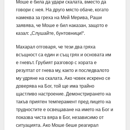
Моше е била да удари скалата, вместо да
говори с нея. На друго място обаче, когато
намеква за греха на Мей Мерива, Раши
заявява, че Моше е бил наказан, защото е
казал: „Слушайте, бунтовници!“.
Махарал отговаря, че тези два гряха
всъщност са един и същ грях и основата им
е гневът. Грубият разговор с хората е
резултат от гнева му, както и последвалото
му удряне на скалата. Ако човек искрено се
доверява на Бог, той ще има трайно
щастливо настроение. Демонстрирането на
такъв приятен темперамент пред лицето на
трудностите е освещаване на името на Бог и
показва чиста вяра в Бог, независимо от
ситуацията. Ако Моше беше реагирал