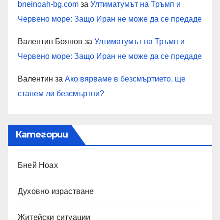
bneinoah-bg.com
за
Ултиматумът на Тръмп и
Червено море: Защо Иран не може да се предаде
Валентин Боянов
за
Ултиматумът на Тръмп и
Червено море: Защо Иран не може да се предаде
Валентин
за
Ако вярваме в безсмъртието, ще
станем ли безсмъртни?
Категории
Бней Ноах
Духовно израстване
Житейски ситуации