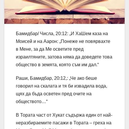
Бамидбар/ Числа, 20:12: „И ХаШем каза на
Моисей и на Аарон: „Понеже не повярвахте
в Мене, за да Ме осветите пред
израилтяните, затова няма да доведете това
общество в земята, която съм им дал.“
Раши, Бамидбар, 20:12,: „Че ако беше
говорил на скалата и тя би извадила вода,
щях да бъда осветен пред очите на
обществото…“
В Тората част от Хукат съдържа един от най-
неразбираемите пасажи в Тората – греха на