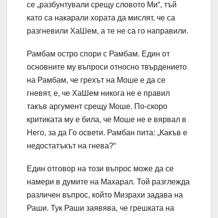
се „разбунтували срещу словото Ми“, тъй
като са накарали хората да мислят, че са
разгневили ХаШем, а те не са го направили.
Рамбам остро спори с Рамбам. Един от
основните му въпроси относно твърдението
на Рамбам, че грехът на Моше е да се
гневят, е, че ХаШем никога не е правил
такъв аргумент срещу Моше. По-скоро
критиката му е била, че Моше не е вярвал в
Него, за да Го освети. Рамбан пита: „Какъв е
недостатъкът на гнева?“
Един отговор на този въпрос може да се
намери в думите на Махарал. Той разглежда
различен въпрос, който Мизрахи задава на
Раши. Тук Раши заявява, че грешката на