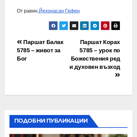
От равин
Йехонасан Гефен
Навигация
Паршат Балак
Паршат Корах
5785 – живот за
5785 – урок по
Бог
Божествения ред
и духовен възход
ПОДОБНИ ПУБЛИКАЦИИ