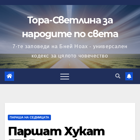
Skip
to
Тора-Светлина за
content
народите по света
7-те заповеди на Бней Ноах - универсален
кодекс за цялото човечество
ПАРАША НА СЕДМИЦАТА
Паршат Хукат