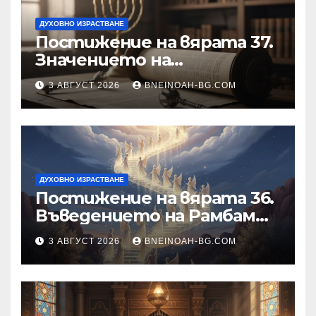
ДУХОВНО ИЗРАСТВАНЕ
Постижение на вярата 37.
Значението на
познанието за същността
3 АВГУСТ 2026
BNEINOAH-BG.COM
на Бъдещия свят
ДУХОВНО ИЗРАСТВАНЕ
Постижение на вярата 36.
Въведението на Рамбам
към Тринадесетте Основи
3 АВГУСТ 2026
BNEINOAH-BG.COM