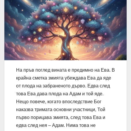
На пръв поглед вината е предимно на Ева. В
крайна сметка змията убеждава Ева да яде
от плода на забраненото дърво. Едва след
това Ева дава плода на Адам и той яде.
Нещо повече, когато впоследствие Бог
наказва тримата основни участници, Той
първо порицава змията, след това Ева и
едва след нея – Адам. Нима това не