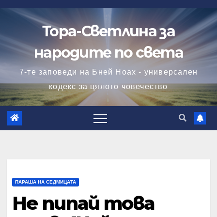
Skip
to
Тора-Светлина за
content
народите по света
7-те заповеди на Бней Ноах - универсален
кодекс за цялото човечество
ПАРАША НА СЕДМИЦАТА
Не пипай това