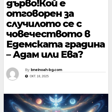
дърво!Кой е
отговорен за
случилото се с
човечеството в
Едемската градина
– Адам или Ева?
By
bneinoah-bg.com
ОКТ. 18, 2025