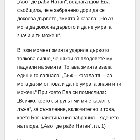
„Авот де раби Натан“, веднага щом Ева
съобщила, че е забранено дори да се
докосва дървото, змията ѝ казала: „Но аз
мога да докосна дървото и да не умра, а
значи и ти можеш“.
В този момент змията ударила дървото
толкова силно, че някои от плодовете му
паднали на земята. Тогава змията взела
един и го лапнала. „Виж – казала тя, – аз
мога да ям от това и да не умра, а значи и ти
можеш.“ При което Ева си помислила:
„Всичко, което съпругът ми ми е казал, е
лъжа“, за съжаление, включително и това,
което Бог наистина бил забранил – яденето
на плода. („Авот де раби Натан“, гл. 1)