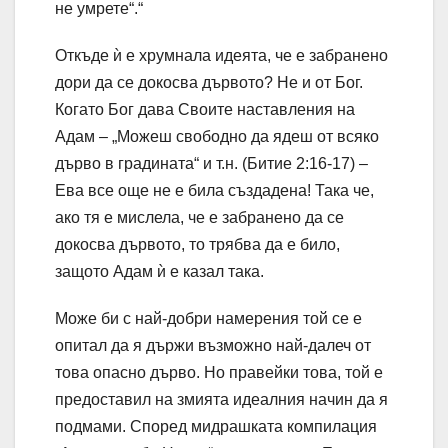
не умрете“.“
Откъде ѝ е хрумнала идеята, че е забранено
дори да се докосва дървото? Не и от Бог.
Когато Бог дава Своите наставления на
Адам – „Можеш свободно да ядеш от всяко
дърво в градината“ и т.н. (Битие 2:16-17) –
Ева все още не е била създадена! Така че,
ако тя е мислела, че е забранено да се
докосва дървото, то трябва да е било,
защото Адам ѝ е казал така.
Може би с най-добри намерения той се е
опитал да я държи възможно най-далеч от
това опасно дърво. Но правейки това, той е
предоставил на змията идеалния начин да я
подмами. Според мидрашката компилация