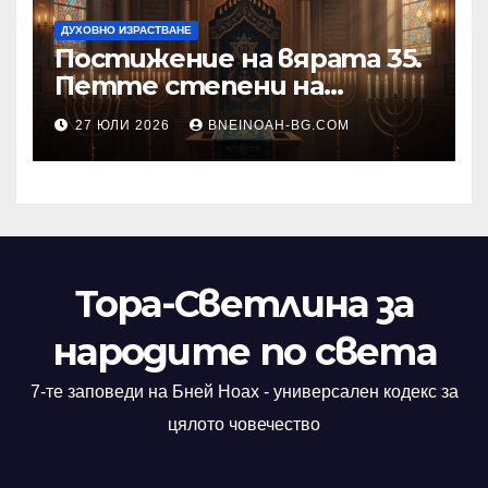
ДУХОВНО ИЗРАСТВАНЕ
Постижение на вярата 35.
Петте степени на
разкриване на истината
27 ЮЛИ 2026
BNEINOAH-BG.COM
като основа на вярата
Тора-Светлина за
народите по света
7-те заповеди на Бней Ноах - универсален кодекс за
цялото човечество