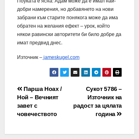
Поуката е ясна: Адам може да е имал най-
добри намерения, но добавянето на нови
забрани към старите понякога може да има
обратен на желания ефект – урок, който
някои равински авторитети би било добре да
имат предвид днес.
Източник –
jameskugel.com
Навигация
Парша Ноах /
Сукот 5786 –
Ной – Вечният
Източник на
завет с
радост за цялата
човечеството
година