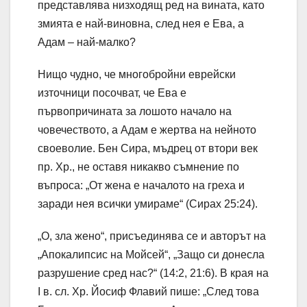
представлява низходящ ред на вината, като
змията е най-виновна, след нея е Ева, а
Адам – най-малко?
Нищо чудно, че многобройни еврейски
източници посочват, че Ева е
първопричината за лошото начало на
човечеството, а Адам е жертва на нейното
своеволие. Бен Сира, мъдрец от втори век
пр. Хр., не оставя никакво съмнение по
въпроса: „От жена е началото на греха и
заради нея всички умираме“ (Сирах 25:24).
„О, зла жено“, присъединява се и авторът на
„Апокалипсис на Мойсей“, „Защо си донесла
разрушение сред нас?“ (14:2, 21:6). В края на
I в. сл. Хр. Йосиф Флавий пише: „След това