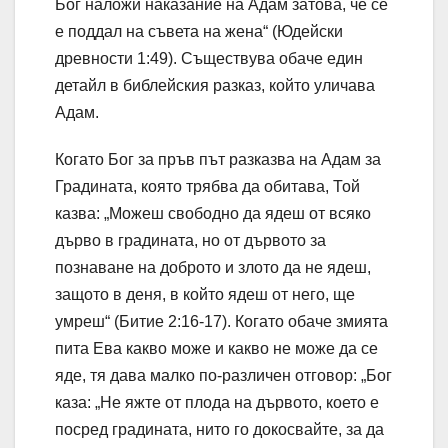
Бог наложи наказание на Адам затова, че се
е поддал на съвета на жена“ (Юдейски
древности 1:49). Съществува обаче един
детайл в библейския разказ, който уличава
Адам.
Когато Бог за пръв път разказва на Адам за
Градината, която трябва да обитава, Той
казва: „Можеш свободно да ядеш от всяко
дърво в градината, но от дървото за
познаване на доброто и злото да не ядеш,
защото в деня, в който ядеш от него, ще
умреш“ (Битие 2:16-17). Когато обаче змията
пита Ева какво може и какво не може да се
яде, тя дава малко по-различен отговор: „Бог
каза: „Не яжте от плода на дървото, което е
посред градината, нито го докосвайте, за да