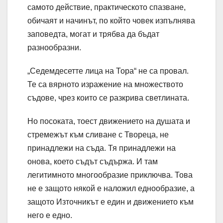
самото действие, практическото спазване,
обичаят и начинът, по който човек изпълнява
заповедта, могат и трябва да бъдат
разнообразни.
„Седемдесетте лица на Тора“ не са провал.
Те са вярното изражение на множеството
съдове, чрез които се разкрива светлината.
Но посоката, тоест движението на душата и
стремежът към сливане с Твореца, не
принадлежи на съда. Тя принадлежи на
онова, което съдът съдържа. И там
легитимното многообразие приключва. Това
не е защото някой е наложил еднообразие, а
защото Източникът е един и движението към
него е едно.