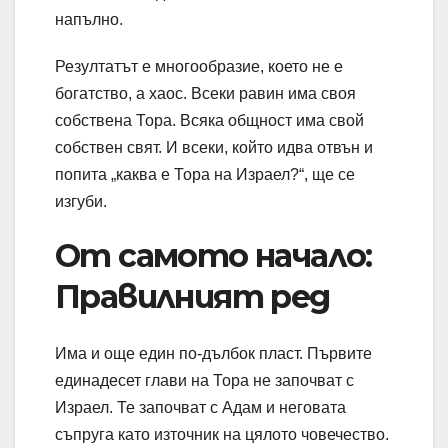
напълно.
Резултатът е многообразие, което не е
богатство, а хаос. Всеки равин има своя
собствена Тора. Всяка общност има свой
собствен свят. И всеки, който идва отвън и
попита „каква е Тора на Израел?“, ще се
изгуби.
От самото начало:
Правилният ред
Има и още един по-дълбок пласт. Първите
единадесет глави на Тора не започват с
Израел. Те започват с Адам и неговата
съпруга като източник на цялото човечество.