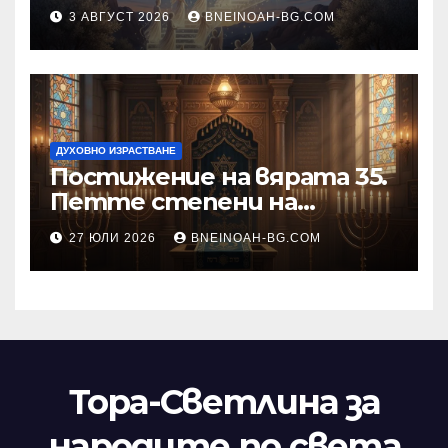
към Тринадесетте Основи
3 АВГУСТ 2026
BNEINOAH-BG.COM
ДУХОВНО ИЗРАСТВАНЕ
Постижение на вярата 35.
Петте степени на
разкриване на истината
27 ЮЛИ 2026
BNEINOAH-BG.COM
като основа на вярата
Тора-Светлина за
народите по света