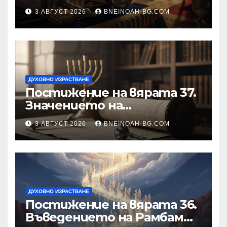
3 АВГУСТ 2026
BNEINOAH-BG.COM
ДУХОВНО ИЗРАСТВАНЕ
Постижение на вярата 37.
Значението на
познанието за същността
3 АВГУСТ 2026
BNEINOAH-BG.COM
на Бъдещия свят
ДУХОВНО ИЗРАСТВАНЕ
Постижение на вярата 36.
Въведението на Рамбам