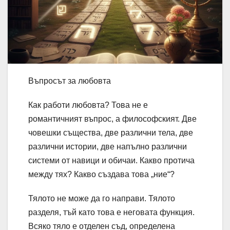
Въпросът за любовта
Как работи любовта? Това не е
романтичният въпрос, а философският. Две
човешки същества, две различни тела, две
различни истории, две напълно различни
системи от навици и обичаи. Какво протича
между тях? Какво създава това „ние“?
Тялото не може да го направи. Тялото
разделя, тъй като това е неговата функция.
Всяко тяло е отделен съд, определена