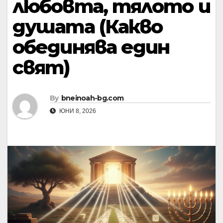
любовта, тялото и
душата (Какво
обединява един
свят)
By
bneinoah-bg.com
ЮНИ 8, 2026