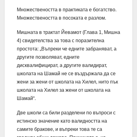
Множествеността в практиката е богатство.
Множествеността в посоката е разлом.
Мишната в трактат Йевамот (Глава 1, Мишна
4) свидетелства за това с поразителна
простота: „Въпреки че едните забраняват, а
другите позволяват, едните
дисквалифицират, а другите валидират,
школата на Шамай не се въздържала да се
жени за жени от школата на Хилел, нито пък
школата на Хилел за жени от школата на
Шамай“.
Две школи са били разделени по въпроси с
истинско значение като валидността на
самите бракове, и въпреки това те са