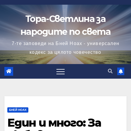
Skip
to
Тора-Светлина за
content
народите по света
7-те заповеди на Бней Ноах - универсален
кодекс за цялото човечество
БНЕЙ НОАХ
Един и много: За