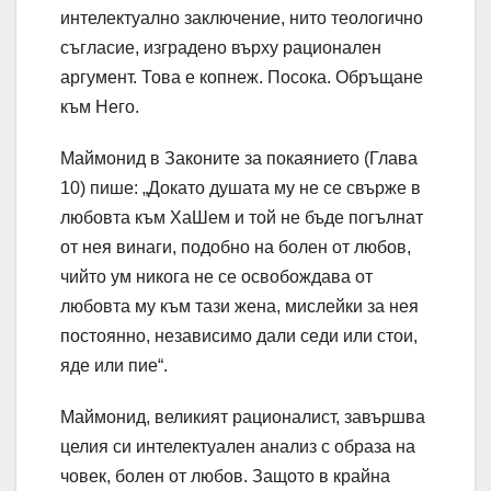
интелектуално заключение, нито теологично
съгласие, изградено върху рационален
аргумент. Това е копнеж. Посока. Обръщане
към Него.
Маймонид в Законите за покаянието (Глава
10) пише: „Докато душата му не се свърже в
любовта към ХаШем и той не бъде погълнат
от нея винаги, подобно на болен от любов,
чийто ум никога не се освобождава от
любовта му към тази жена, мислейки за нея
постоянно, независимо дали седи или стои,
яде или пие“.
Маймонид, великият рационалист, завършва
целия си интелектуален анализ с образа на
човек, болен от любов. Защото в крайна