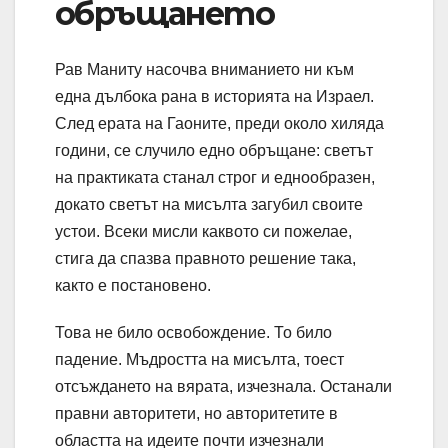
обръщането
Рав Маниту насочва вниманието ни към
една дълбока рана в историята на Израел.
След ерата на Гаоните, преди около хиляда
години, се случило едно обръщане: светът
на практиката станал строг и еднообразен,
докато светът на мисълта загубил своите
устои. Всеки мисли каквото си пожелае,
стига да спазва правното решение така,
както е постановено.
Това не било освобождение. То било
падение. Мъдростта на мисълта, тоест
отсъждането на вярата, изчезнала. Останaли
правни авторитети, но авторитетите в
областта на идеите почти изчезнали