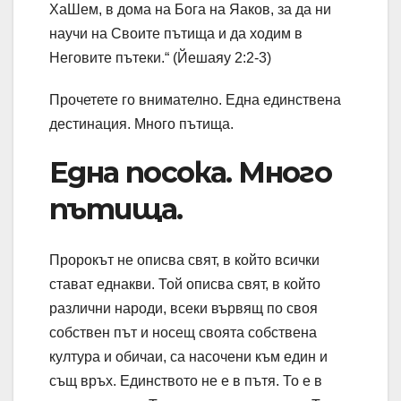
ХаШем, в дома на Бога на Яаков, за да ни
научи на Своите пътища и да ходим в
Неговите пътеки.“ (Йешаяу 2:2-3)
Прочетете го внимателно. Една единствена
дестинация. Много пътища.
Една посока. Много
пътища.
Пророкът не описва свят, в който всички
стават еднакви. Той описва свят, в който
различни народи, всеки вървящ по своя
собствен път и носещ своята собствена
култура и обичаи, са насочени към един и
същ връх. Единството не е в пътя. То е в