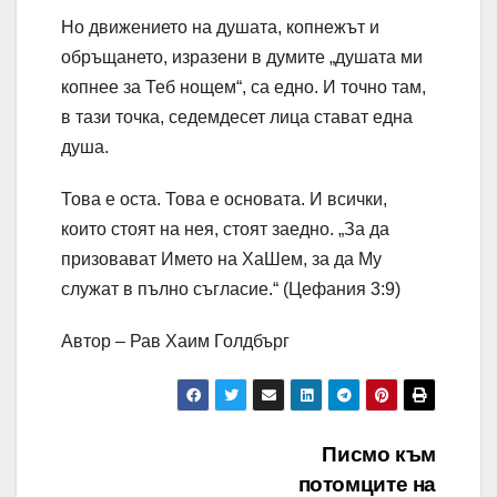
Но движението на душата, копнежът и
обръщането, изразени в думите „душата ми
копнее за Теб нощем“, са едно. И точно там,
в тази точка, седемдесет лица стават една
душа.
Това е оста. Това е основата. И всички,
които стоят на нея, стоят заедно. „За да
призовават Името на ХаШем, за да Му
служат в пълно съгласие.“ (Цефания 3:9)
Автор – Рав Хаим Голдбърг
Навигация
Писмо към
потомците на