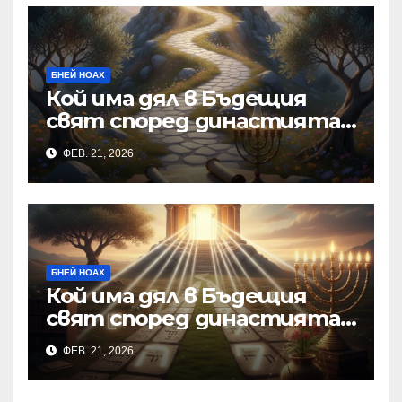
БНЕЙ НОАХ
Кой има дял в Бъдещия
свят според династията
на Маймонид?
ФЕВ. 21, 2026
БНЕЙ НОАХ
Кой има дял в Бъдещия
свят според династията
на Маймонид?
ФЕВ. 21, 2026