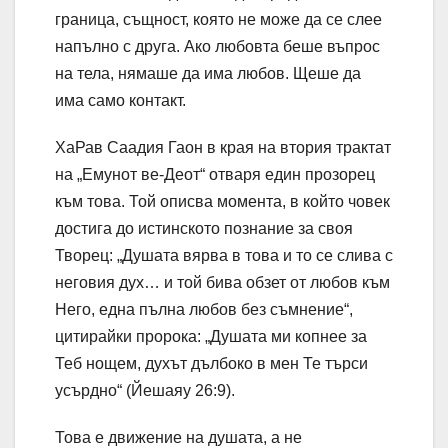
граница, същност, която не може да се слее
напълно с друга. Ако любовта беше въпрос
на тела, нямаше да има любов. Щеше да
има само контакт.
ХаРав Саадия Гаон в края на втория трактат
на „Емунот ве-Деот“ отваря един прозорец
към това. Той описва момента, в който човек
достига до истинското познание за своя
Творец: „Душата вярва в това и то се слива с
неговия дух… и той бива обзет от любов към
Него, една пълна любов без съмнение“,
цитирайки пророка: „Душата ми копнее за
Теб нощем, духът дълбоко в мен Те търси
усърдно“ (Йешаяу 26:9).
Това е движение на душата, а не