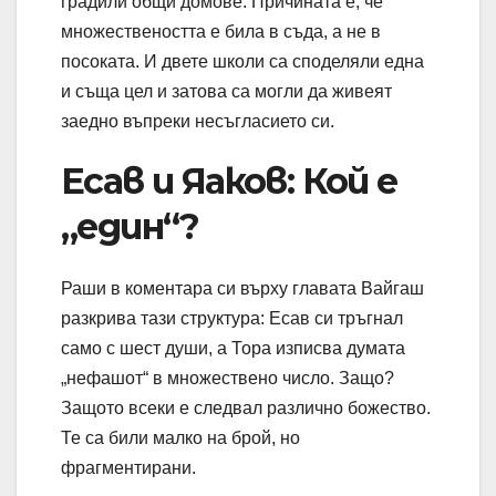
градили общи домове. Причината е, че
множествеността е била в съда, а не в
посоката. И двете школи са споделяли една
и съща цел и затова са могли да живеят
заедно въпреки несъгласието си.
Есав и Яаков: Кой е
„един“?
Раши в коментара си върху главата Вайгаш
разкрива тази структура: Есав си тръгнал
само с шест души, а Тора изписва думата
„нефашот“ в множествено число. Защо?
Защото всеки е следвал различно божество.
Те са били малко на брой, но
фрагментирани.