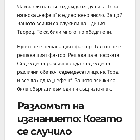
Яаков слязъл със седемдесет души, а Тора
изписва „нефеш“ в единствено число. Защо?
Защото всички са служили на Единия
Творец. Те са били много, но обединени.
Броят не е решаващият фактор. Тялото не е
решаващият фактор. Решаваща е посоката.
Седемдесет различни съда, седемдесет
различни обичая, седемдесет лица на Тора,
и все пак една „нефеш“. Защото всички са
били обърнати към един и същ източник.
Разломът на
изгнанието: Когато
се случило