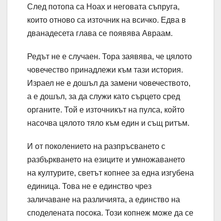
След потопа са Ноах и неговата съпруга,
които отново са източник на всичко. Едва в
дванадесета глава се появява Авраам.
Редът не е случаен. Тора заявява, че цялото
човечество принадлежи към тази история.
Израел не е дошъл да замени човечеството,
а е дошъл, за да служи като сърцето сред
органите. Той е източникът на пулса, който
насочва цялото тяло към един и същ ритъм.
И от поколението на разпръсването с
разбъркването на езиците и умножаването
на културите, светът копнее за една изгубена
единица. Това не е единство чрез
заличаване на различията, а единство на
споделената посока. Този копнеж може да се