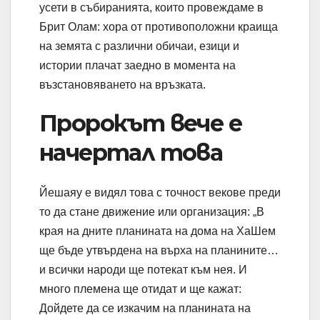
усети в събиранията, които провеждаме в
Брит Олам: хора от противоположни краища
на земята с различни обичаи, езици и
истории плачат заедно в момента на
възстановяването на връзката.
Пророкът вече е
начертал това
Йешаяу е видял това с точност векове преди
то да стане движение или организация: „В
края на дните планината на дома на ХаШем
ще бъде утвърдена на върха на планините…
и всички народи ще потекат към нея. И
много племена ще отидат и ще кажат:
Дойдете да се изкачим на планината на