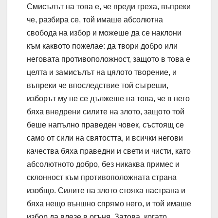
Смисълът на това е, че преди греха, въпреки
че, разбира се, той имаше абсолютна
свобода на избор и можеше да се наклони
към каквото пожелае: да твори добро или
неговата противоположност, защото в това е
целта и замисълът на цялото творение, и
въпреки че впоследствие той съгреши,
изборът му не се дължеше на това, че в него
бяха внедрени силите на злото, защото той
беше напълно праведен човек, състоящ се
само от сили на святостта, и всички негови
качества бяха праведни и свети и чисти, като
абсолютното добро, без никаква примес и
склонност към противоположната страна
изобщо. Силите на злото стояха настрана и
бяха нещо външно спрямо него, и той имаше
избор да влезе в огъня. Затова, когато