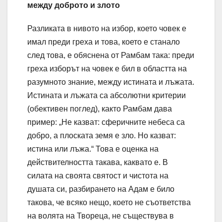
между доброто и злото
Разликата в нивото на избор, което човек е
имал преди греха и това, което е станало
след това, е обяснена от Рамбам така: преди
греха изборът на човек е бил в областта на
разумното знание, между истината и лъжата.
Истината и лъжата са абсолютни критерии
(обективен поглед), както Рамбам дава
пример: „Не казват: сферичните небеса са
добро, а плоската земя е зло. Но казват:
истина или лъжа.“ Това е оценка на
действителността такава, каквато е. В
силата на своята святост и чистота на
душата си, разбирането на Адам е било
такова, че всяко нещо, което не съответства
на волята на Твореца, не съществува в