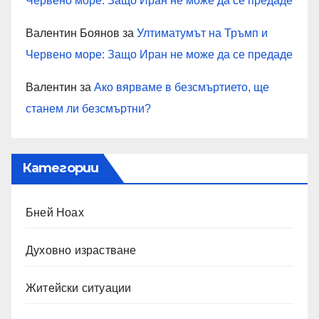
Червено море: Защо Иран не може да се предаде
Валентин Боянов
за
Ултиматумът на Тръмп и
Червено море: Защо Иран не може да се предаде
Валентин
за
Ако вярваме в безсмъртието, ще
станем ли безсмъртни?
Категории
Бней Ноах
Духовно израстване
Житейски ситуации