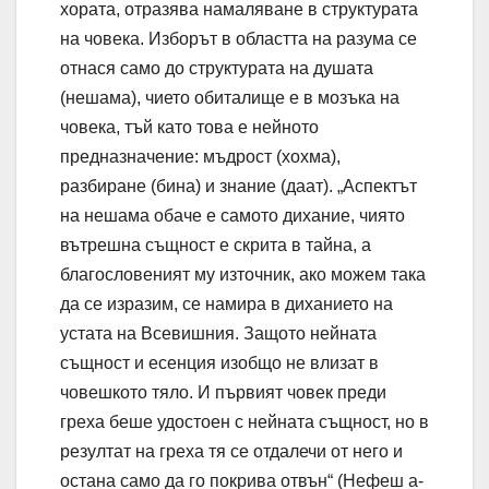
хората, отразява намаляване в структурата
на човека. Изборът в областта на разума се
отнася само до структурата на душата
(нешама), чието обиталище е в мозъка на
човека, тъй като това е нейното
предназначение: мъдрост (хохма),
разбиране (бина) и знание (даат). „Аспектът
на нешама обаче е самото дихание, чиято
вътрешна същност е скрита в тайна, а
благословеният му източник, ако можем така
да се изразим, се намира в диханието на
устата на Всевишния. Защото нейната
същност и есенция изобщо не влизат в
човешкото тяло. И първият човек преди
греха беше удостоен с нейната същност, но в
резултат на греха тя се отдалечи от него и
остана само да го покрива отвън“ (Нефеш а-