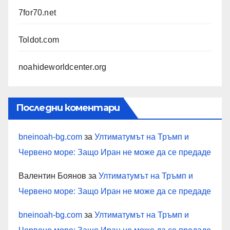
7for70.net
Toldot.com
noahideworldcenter.org
Последни коментари
bneinoah-bg.com
за
Ултиматумът на Тръмп и
Червено море: Защо Иран не може да се предаде
Валентин Боянов
за
Ултиматумът на Тръмп и
Червено море: Защо Иран не може да се предаде
bneinoah-bg.com
за
Ултиматумът на Тръмп и