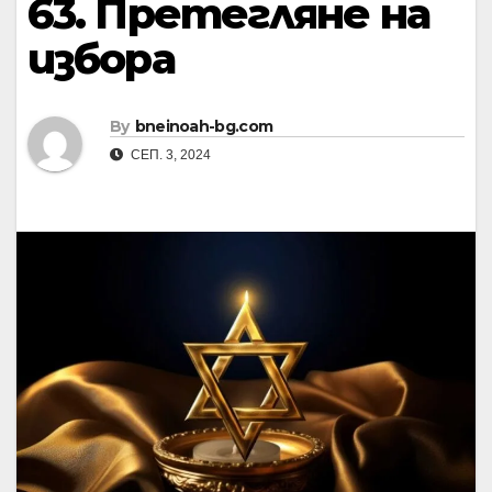
63. Претегляне на
избора
By
bneinoah-bg.com
СЕП. 3, 2024