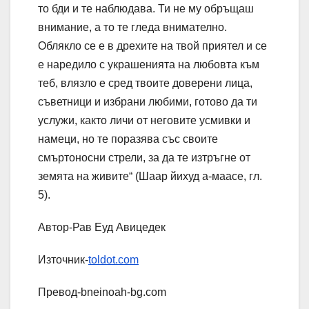
то бди и те наблюдава. Ти не му обръщаш
внимание, а то те гледа внимателно.
Облякло се е в дрехите на твой приятел и се
е наредило с украшенията на любовта към
теб, влязло е сред твоите доверени лица,
съветници и избрани любими, готово да ти
услужи, както личи от неговите усмивки и
намеци, но те поразява със своите
смъртоносни стрели, за да те изтръгне от
земята на живите“ (Шаар йихуд а-маасе, гл.
5).
Автор-Рав Еуд Авицедек
Източник-
toldot.com
Превод-bneinoah-bg.com