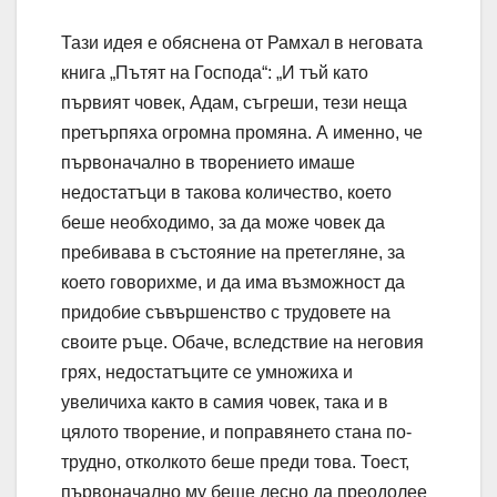
Тази идея е обяснена от Рамхал в неговата
книга „Пътят на Господа“: „И тъй като
първият човек, Адам, съгреши, тези неща
претърпяха огромна промяна. А именно, че
първоначално в творението имаше
недостатъци в такова количество, което
беше необходимо, за да може човек да
пребивава в състояние на претегляне, за
което говорихме, и да има възможност да
придобие съвършенство с трудовете на
своите ръце. Обаче, вследствие на неговия
грях, недостатъците се умножиха и
увеличиха както в самия човек, така и в
цялото творение, и поправянето стана по-
трудно, отколкото беше преди това. Тоест,
първоначално му беше лесно да преодолее