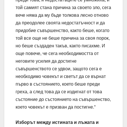
той самият стана причина за своето зло, сега
вече няма да му бъде толкова лесно отново
да преодолее своята недостатъчност и да
придобие съвършенство, както беше, когато
той все още не беше причина за своя порок,
но беше създаден такъв, както писахме. И
още повече, че сега необходимостта от
неговите усилия да достигне
съвършенството се удвои, защото сега е
необходимо човекът и светът да се върнат
първо в състоянието, което беше преди
греха, а след това да се издигнат от това
състояние до състоянието на съвършенство,
което човекът е призван да постигне.“
Изборът между истината и лъжата и