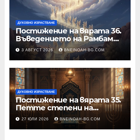
ДУХОВНО ИЗРАСТВАНЕ
Постижение на вярата 36.
Въведението на Рамбам
към Тринадесетте Основи
3 АВГУСТ 2026
BNEINOAH-BG.COM
ДУХОВНО ИЗРАСТВАНЕ
Постижение на вярата 35.
Петте степени на
разкриване на истината
27 ЮЛИ 2026
BNEINOAH-BG.COM
като основа на вярата