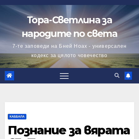
Skip
to
Тора-Светлина за
content
народите по света
7-те заповеди на Бней Ноах - универсален
кодекс за цялото човечество
КАББАЛА
Познание за вярата