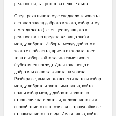
реалността, защото това нещо е лъжа.
След греха нивото му е спаднало, и човекът
е станал знаещ доброто и злото, изборът му
е между злото (т.е. съществуващото в
реалността, но представляващо зло) и
между доброто. Изборът между доброто и
злото е в областта, приета от хората, тоест
това е избор, който засяга самия човек
(субективен поглед). Дали това нещо е
добро или лошо за живота на човека.
Разбира се, има много аспекти на този избор
между доброто и злото: има такъв, който
прави избор между доброто и злото по
отношение на тялото си, положението си и
спокойствието си в този свят, страхувайки се
от наказанието на съда. Има и такъв, който