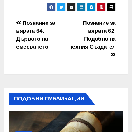
Навигация
Познание за
Познание за
вярата 64.
вярата 62.
Дървото на
Подобно на
смесването
техния Създател
ПОДОБНИ ПУБЛИКАЦИИ