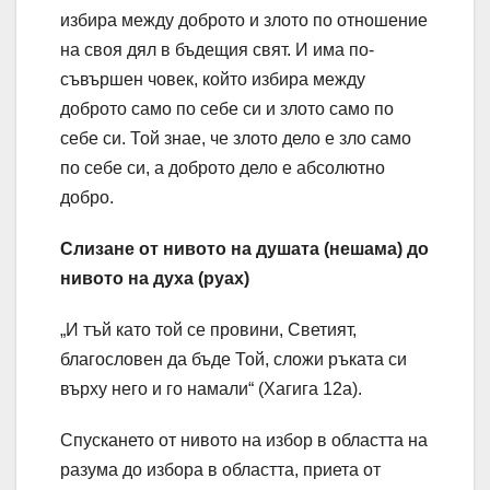
избира между доброто и злото по отношение
на своя дял в бъдещия свят. И има по-
съвършен човек, който избира между
доброто само по себе си и злото само по
себе си. Той знае, че злото дело е зло само
по себе си, а доброто дело е абсолютно
добро.
Слизане от нивото на душата (нешама) до
нивото на духа (руах)
„И тъй като той се провини, Светият,
благословен да бъде Той, сложи ръката си
върху него и го намали“ (Хагига 12а).
Спускането от нивото на избор в областта на
разума до избора в областта, приета от