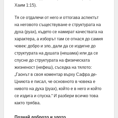
Хаим 1:15).
Тя се отдалечи от него и оттогава аспектът
на неговото съществуване е структурата на
духа (руах), където се намират качествата на
характера, а изборът там се отнася до самия
човек: добро и зло, дали да се издигне до
структурата на душата (нешама) или да се
спусне до структурата на физическата
жизненост (нефеш), съседка на тялото:
„Гаонът в своя коментар върху Сафра де-
Цниюта е писал, че основното в човека е
нивото на духа (руах), който е в него и който
се издига и спуска.“ И разбери всичко това
както трябва.
Познай доброто и злото