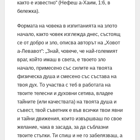
както е известно“ (Нефеш а-Хаим, 1:6, в
бележка).
Формата на човека в изпитанията на злото
начало, както човек изглежда днес, състоящ
се от добро и зло, описва авторът на „Ховот
а-Левавот“: „Знай, човече, че най-големият
враг, който имаш в света, е твоето зло
начало, примесено със силите на твоята
физическа душа и смесено със състава на
твоя дух. То участва с теб в работата на
твоите телесни и духовни сетива, владее
тайните (или качествата) на твоята душа и
съвест, твой съветник е във всички твои явни
и тайни движения, които извършваш по свое
желание, чака в засада, за да съблазни
твоите стъпки. Ти спиш и не го забелязваш, а