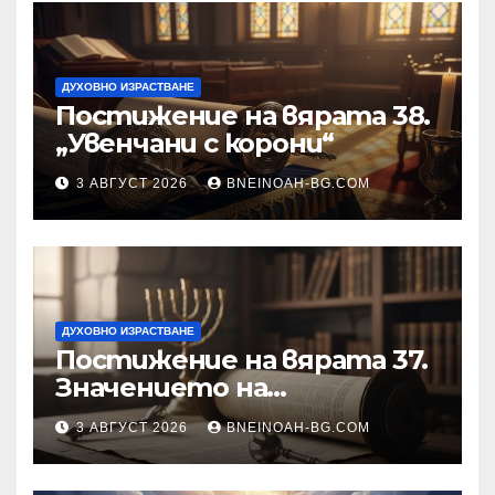
ДУХОВНО ИЗРАСТВАНЕ
Постижение на вярата 38.
„Увенчани с корони“
3 АВГУСТ 2026
BNEINOAH-BG.COM
ДУХОВНО ИЗРАСТВАНЕ
Постижение на вярата 37.
Значението на
познанието за същността
3 АВГУСТ 2026
BNEINOAH-BG.COM
на Бъдещия свят