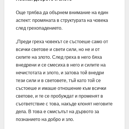
Още трябва да обърнем внимание на един
аспект: промяната в структурата на човека
след грехопадението.
„Преди греха човекът се състоеше само от
всички светове и свети сили, но не и от
силите на злото. След греха в него бяха
внедрени и се смесиха в него и силите на
нечистотата и злото, и затова той внедри
тези сили и в световете, тъй като той се
състоеше и имаше отношение към всички
светове, и те се пробуждат и променят в
съответствие с това, накъде клонят неговите
дела. В това е смисълът на дървото за
познанието на добро и зло.