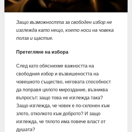
Защо възможността за свободен избор не
изглежда като нещо, което носи на човека
полза и щастие.
Претегляне на избора
След като обяснихме важността на
свободния избор и възвишеността на
човешкото същество, неговата способност
да поправя цялото мироздание, възниква
въпросът: защо това не изглежда така?
Защо изглежда, че човек е по-склонен към
злото, отколкото към доброто? И защо
изглежда, че тялото има повече власт от
душата?