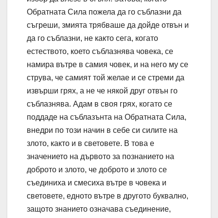
Обратната Сила пожела да го съблазни да
съгреши, змията трябваше да дойде отвън и
да го съблазни, не както сега, когато
естеството, което съблазнява човека, се
намира вътре в самия човек, и на него му се
струва, че самият той желае и се стреми да
извърши грях, а не че някой друг отвън го
съблазнява. Адам в своя грях, когато се
поддаде на съблазънта на Обратната Сила,
внедри по този начин в себе си силите на
злото, както и в световете. В това е
значението на дървото за познанието на
доброто и злото, че доброто и злото се
съединиха и смесиха вътре в човека и
световете, едното вътре в другото буквално,
защото знанието означава съединение,