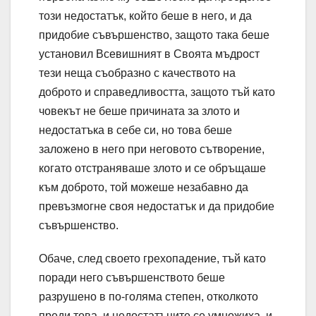
този недостатък, който беше в него, и да
придобие съвършенство, защото така беше
установил Всевишният в Своята мъдрост
тези неща съобразно с качеството на
доброто и справедливостта, защото тъй като
човекът не беше причината за злото и
недостатъка в себе си, но това беше
заложено в него при неговото сътворение,
когато отстраняваше злото и се обръщаше
към доброто, той можеше незабавно да
превъзмогне своя недостатък и да придобие
съвършенство.
Обаче, след своето грехопадение, тъй като
поради него съвършенството беше
разрушено в по-голяма степен, отколкото
преди това, и недостатъците се умножиха, и