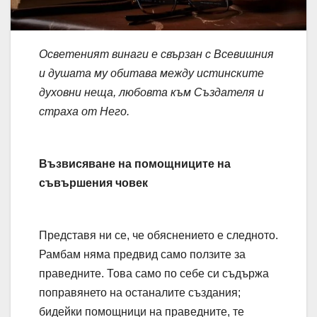
Осветеният винаги е свързан с Всевишния
и душата му обитава между истинските
духовни неща, любовта към Създателя и
страха от Него.
Възвисяване на помощниците на
съвършения човек
Представя ни се, че обяснението е следното.
Рамбам няма предвид само ползите за
праведните. Това само по себе си съдържа
поправянето на останалите създания;
бидейки помощници на праведните, те