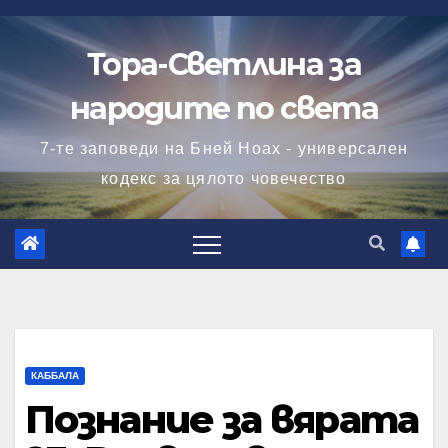
Skip
to
Тора-Светлина за
content
народите по света
7-те заповеди на Бней Ноах - универсален
кодекс за цялото човечество
КАББАЛА
Познание за вярата