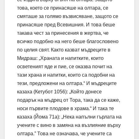
това, което се принасяше на олтара, се
смяташе за голямо възвисяване, защото се
принасяше пред Всевишния. И това беше
такава чест за принесения в жертва, че
всичко подобно на него беше благословено
по целия свят. Както казват мъдреците в
Мидраш: „Храната и напитките, които
осветеният яде и пие, се оказва почит на
тази храна и напитки, които са подобни на
тези, предложени на олтара.“ И мъдреците
казаха (Кетубот 1056): „Който донесе
подарък на мъдрец от Тора, така да се каже,
носи първите плодове в храма.“ И така те
казаха (Йома 71а): „Нека напълни гърлата на
учените с вино в замяна на възлияние върху
олтара.” Това не означава, че учените са