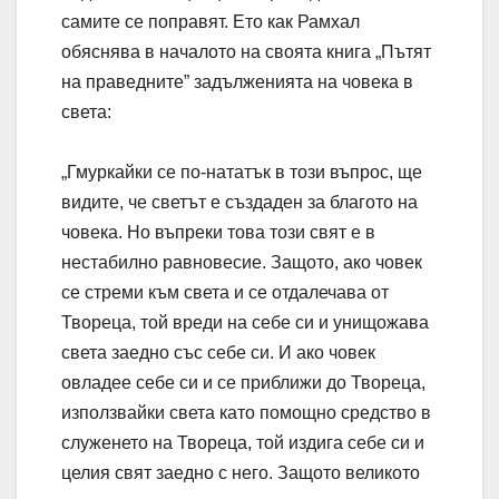
самите се поправят. Ето как Рамхал
обяснява в началото на своята книга „Пътят
на праведните” задълженията на човека в
света:
„Гмуркайки се по-нататък в този въпрос, ще
видите, че светът е създаден за благото на
човека. Но въпреки това този свят е в
нестабилно равновесие. Защото, ако човек
се стреми към света и се отдалечава от
Твореца, той вреди на себе си и унищожава
света заедно със себе си. И ако човек
овладее себе си и се приближи до Твореца,
използвайки света като помощно средство в
служенето на Твореца, той издига себе си и
целия свят заедно с него. Защото великото