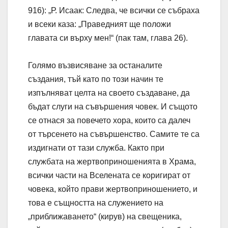
916): „Р. Исаак: Следва, че всички се събраха
и всеки каза: „Праведният ще положи
главата си върху мен!“ (пак там, глава 26).
Голямо възвисяване за останалите
създания, тъй като по този начин те
изпълняват целта на своето създаване, да
бъдат слуги на съвършения човек. И същото
се отнася за повечето хора, които са далеч
от търсенето на съвършенство. Самите те са
издигнати от тази служба. Както при
службата на жертвоприношенията в Храма,
всички части на Вселената се коригират от
човека, който прави жертвоприношението, и
това е същността на служението на
„приближаването“ (кирув) на свещеника,