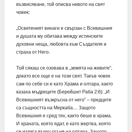
възвисяване, той описва нивото на свят
човек:
„Осветеният винаги е свързан с Всевишния
и душата му обитава между истинските
духовни неща, любовта към Създателя и
страха от Него.
Той сякаш се озовава в „земята на живите“,
докато все още е на този свят. Такъв човек
сам по себе си е като Храма и олтара, както
казаха мъдреците (Берейшит Раба 2:6): „И
Всевишният възкръсна от него” – предците
са същността на Меркаба… Защото
Всевишния е сред тях, както беше в храма.
И храната, която ядат, е като жертва, която
се издига върху огъня на олтара. Защото