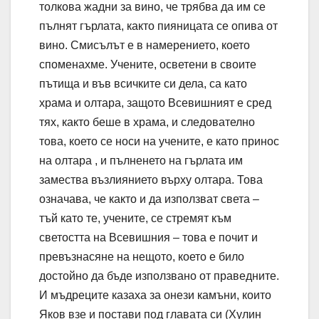
толкова жадни за вино, че трябва да им се
пълнят гърлата, както пияницата се опива от
вино. Смисълът е в намерението, което
споменахме. Учените, осветени в своите
пътища и във всичките си дела, са като
храма и олтара, защото Всевишният е сред
тях, както беше в храма, и следователно
това, което се носи на учените, е като принос
на олтара , и пълненето на гърлата им
замества възлиянието върху олтара. Това
означава, че както и да използват света –
тъй като те, учените, се стремят към
светостта на Всевишния – това е почит и
превъзнасяне на нещото, което е било
достойно да бъде използвано от праведните.
И мъдреците казаха за онези камъни, които
Яков взе и постави под главата си (Хулин