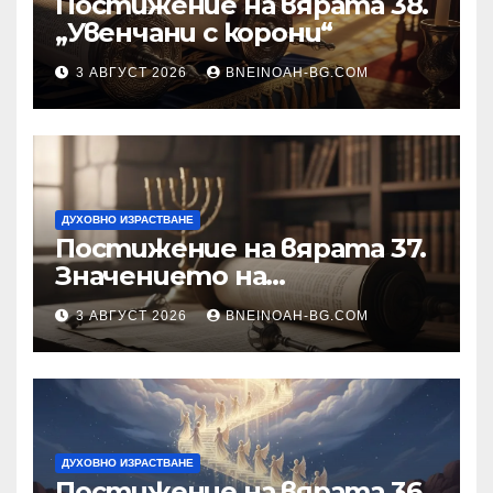
Постижение на вярата 38.
„Увенчани с корони“
3 АВГУСТ 2026
BNEINOAH-BG.COM
ДУХОВНО ИЗРАСТВАНЕ
Постижение на вярата 37.
Значението на
познанието за същността
3 АВГУСТ 2026
BNEINOAH-BG.COM
на Бъдещия свят
ДУХОВНО ИЗРАСТВАНЕ
Постижение на вярата 36.