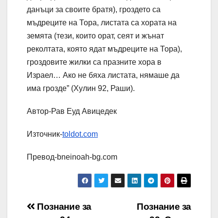
данъци за своите братя), гроздето са
мъдреците на Тора, листата са хората на
земята (тези, които орат, сеят и жънат
реколтата, която ядат мъдреците на Тора),
гроздовите жилки са празните хора в
Израел… Ако не бяха листата, нямаше да
има грозде” (Хулин 92, Раши).
Автор-Рав Еуд Авицедек
Източник-
toldot.com
Превод-bneinoah-bg.com
Навигация
Познание за
Познание за