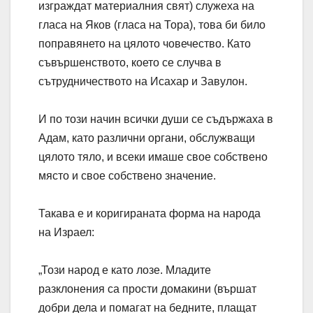
изграждат материалния свят) служеха на
гласа на Яков (гласа на Тора), това би било
поправянето на цялото човечество. Като
съвършенството, което се случва в
сътрудничеството на Исахар и Завулон.
И по този начин всички души се съдържаха в
Адам, като различни органи, обслужващи
цялото тяло, и всеки имаше свое собствено
място и свое собствено значение.
Такава е и коригираната форма на народа
на Израел:
„Този ​​народ е като лозе. Младите
разклонения са прости домакини (вършат
добри дела и помагат на бедните, плащат