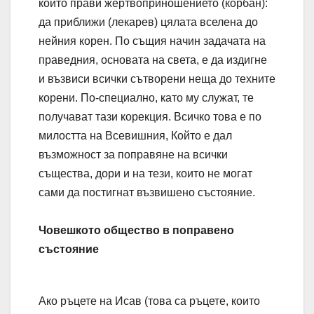
който прави жертвоприношението (корбан):
да приближи (лекарев) цялата вселена до
нейния корен. По същия начин задачата на
праведния, основата на света, е да издигне
и възвиси всички сътворени неща до техните
корени. По-специално, като му служат, те
получават тази корекция. Всичко това е по
милостта на Всевишния, Който е дал
възможност за поправяне на всички
същества, дори и на тези, които не могат
сами да постигнат възвишено състояние.
Човешкото общество в поправено
състояние
Ако ръцете на Исав (това са ръцете, които