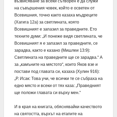
възвисяване за всеки сътворен е да служи
на съвършения човек, който е осветен от
Всевишния, точно както казаха мъдреците
(Хагига 12a) за светлината, която
Всевишният е запазил за праведните. Ето
техните думи: „И понеже видя светлината, че
Всевишният я е запазил за праведните, се
зарадва, както е казано (Мишлеи 13:9):
Светлината на праведните ще се зарадва.“ А
за „камъните на мястото“, които Яков взе и
постави под главата си, казаха (Хулин 916):
„Р. Исак: Това учи, че всички те се събраха на
едно място и всеки от тях каза: „Праведният
ще положи главата си върху мен.“
И в края на книгата, обяснявайки качеството
на святостта, върхът на етапите на