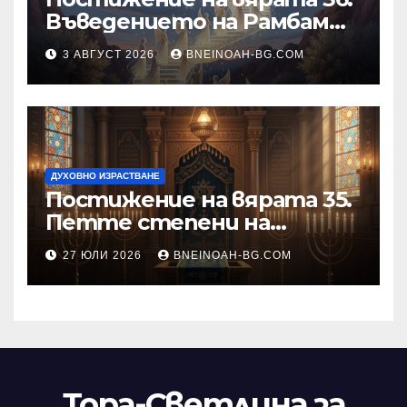
Въведението на Рамбам
към Тринадесетте Основи
3 АВГУСТ 2026
BNEINOAH-BG.COM
ДУХОВНО ИЗРАСТВАНЕ
Постижение на вярата 35.
Петте степени на
разкриване на истината
27 ЮЛИ 2026
BNEINOAH-BG.COM
като основа на вярата
Тора-Светлина за