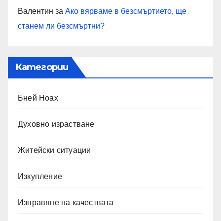
Валентин
за
Ако вярваме в безсмъртието, ще
станем ли безсмъртни?
Категории
Бней Ноах
Духовно израстване
Житейски ситуации
Изкупление
Изправяне на качествата