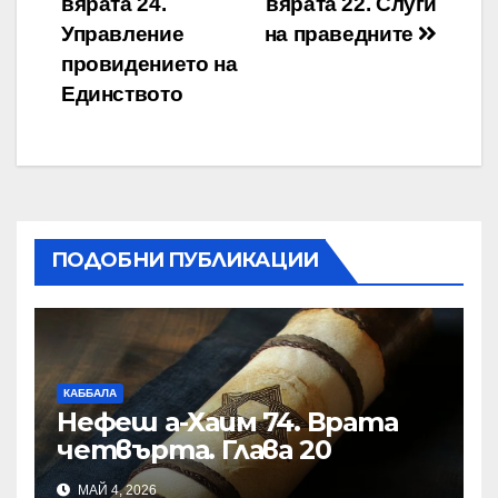
вярата 24.
вярата 22. Слуги
Управление
на праведните
провидението на
Единството
ПОДОБНИ ПУБЛИКАЦИИ
КАББАЛА
Нефеш а-Хаим 74. Врата
четвърта. Глава 20
МАЙ 4, 2026