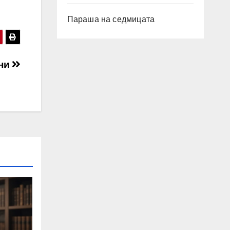
Параша на седмицата
ени
.