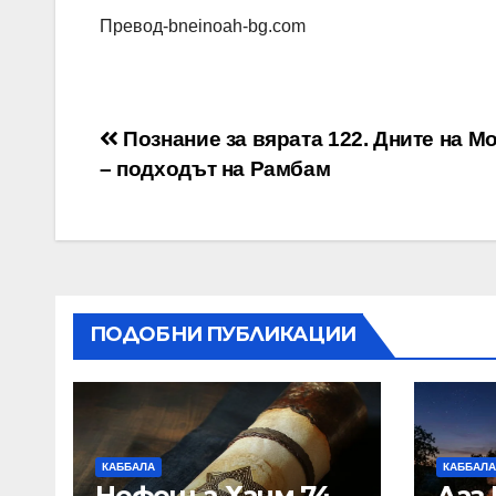
Превод-bneinoah-bg.com
Навигация
Познание за вярата 122. Дните на 
– подходът на Рамбам
ПОДОБНИ ПУБЛИКАЦИИ
КАББАЛА
КАББАЛА
Нефеш а-Хаим 74.
Лаг 