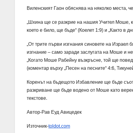
Виленският Гаон обяснява на няколко места, ч
„Шхина ще се разкрие на нашия Учител Моше, к
което е било, ще бъде“ (Коелет 1:9) и „Както в д
„От трите първи изгнания синовете на Израел б
изгнание – само заради заслугата на Моше и нег
„Когато Моше Рабейну възкръсне, той ще поведе
(коментар върху „Песен на песните“ 4:6, Тикуней
Коренът на бъдещото Избавление ще бъде съот
разкриване ще бъде водено от Моше като верен
текстове.
Автор-Рав Еуд Авицедек
Източник-
toldot.com