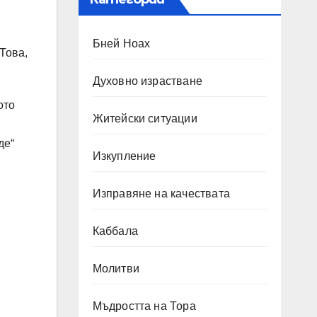
Бней Ноах
Това,
Духовно израстване
ото
Житейски ситуации
де“
Изкупление
Изправяне на качествата
Каббала
Молитви
Мъдростта на Тора