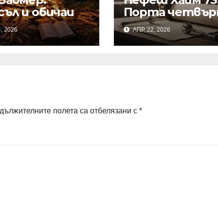
съл и обичаи
Порта четвър
Глава 19
, 2026
АПР. 22, 2026
дължителните полета са отбелязани с
*