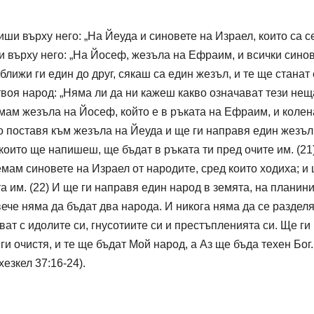
иши върху него: „На Йеуда и синовете на Израел, които са с
и върху него: „На Йосеф, жезъла на Ефраим, и всички сино
оближи ги един до друг, сякаш са един жезъл, и те ще станат
а твоя народ: „Няма ли да ни кажеш какво означават тези нещ
земам жезъла на Йосеф, който е в ръката на Ефраим, и колен
го поставя към жезъла на Йеуда и ще ги направя един жезъл,
 които ще напишеш, ще бъдат в ръката ти пред очите им. (21
емам синовете на Израел от народите, сред които ходиха; и 
а им. (22) И ще ги направя един народ в земята, на планин
вече няма да бъдат два народа. И никога няма да се разделя
ват с идолите си, гнусотиите си и престъпленията си. Ще ги
ги очистя, и те ще бъдат Мой народ, а Аз ще бъда техен Бог.
езкел 37:16-24).