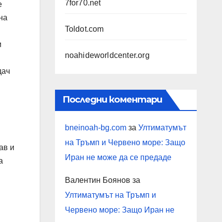
7for70.net
е
на
Toldot.com
и
noahideworldcenter.org
дач
Последни коментари
bneinoah-bg.com
за
Ултиматумът
на Тръмп и Червено море: Защо
ав и
Иран не може да се предаде
а
Валентин Боянов
за
Ултиматумът на Тръмп и
Червено море: Защо Иран не