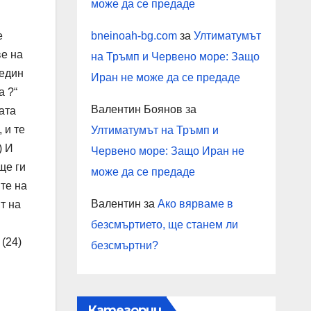
може да се предаде
е
bneinoah-bg.com
за
Ултиматумът
ве на
на Тръмп и Червено море: Защо
 един
Иран не може да се предаде
а ?“
Валентин Боянов
за
ата
 и те
Ултиматумът на Тръмп и
) И
Червено море: Защо Иран не
ще ги
може да се предаде
ите на
Валентин
за
Ако вярваме в
т на
безсмъртието, ще станем ли
 (24)
безсмъртни?
Категории