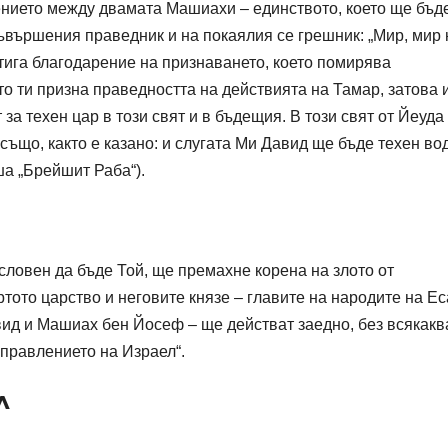
ението между двамата Машиахи – единството, което ще бъд
вършения праведник и на покаялия се грешник: „Мир, мир 
стига благодарение на признаването, което помирява
то ти призна праведността на действията на Тамар, затова 
 за техен цар в този свят и в бъдещия. В този свят от Йеуда
ъщо, както е казано: и слугата Ми Давид ще бъде техен во
ша „Брейшит Раба“).
словен да бъде Той, ще премахне корена на злото от
ртото царство и неговите князе – главите на народите на Ес
д и Машиах бен Йосеф – ще действат заедно, без всякакв
зправлението на Израел“.
л