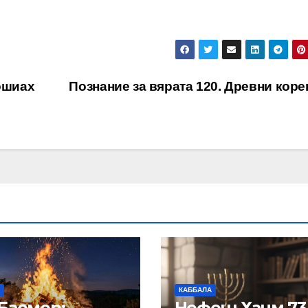
Мошиах
Познание за вярата 120. Древни кор
КАББАЛА
Баомер:
Нефеш Хаим 73