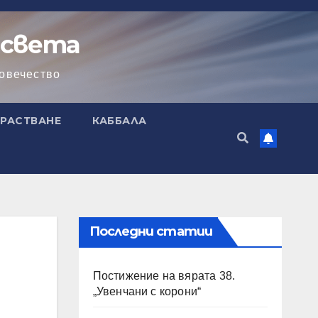
 света
човечество
РАСТВАНЕ
КАББАЛА
Последни статии
Постижение на вярата 38.
„Увенчани с корони“