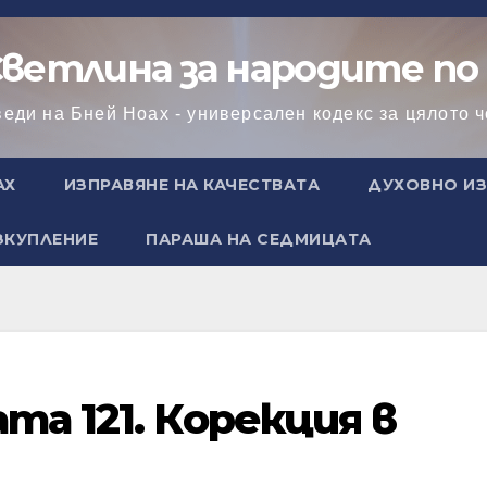
Светлина за народите по
веди на Бней Ноах - универсален кодекс за цялото 
АХ
ИЗПРАВЯНЕ НА КАЧЕСТВАТА
ДУХОВНО ИЗ
ЗКУПЛЕНИЕ
ПАРАША НА СЕДМИЦАТА
та 121. Корекция в