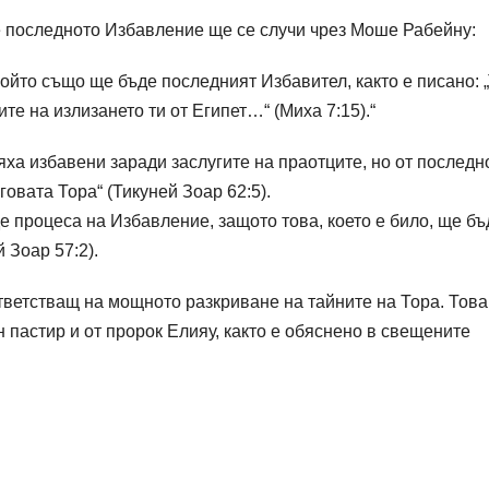
е последното Избавление ще се случи чрез Моше Рабейну:
ойто също ще бъде последният Избавител, както е писано: „
ните на излизането ти от Египет…“ (Миха 7:15).“
яха избавени заради заслугите на праотците, но от последн
овата Тора“ (Тикуней Зоар 62:5).
 процеса на Избавление, защото това, което е било, ще бъ
 Зоар 57:2).
ветстващ на мощното разкриване на тайните на Тора. Това
 пастир и от пророк Елияу, както е обяснено в свещените