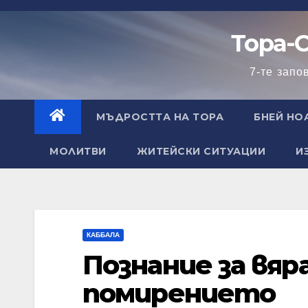
Skip
to
Тора-
content
7-те запо
МЪДРОСТТА НА ТОРА
БНЕЙ НО
МОЛИТВИ
ЖИТЕЙСКИ СИТУАЦИИ
И
КАББАЛА
Познание за вяра
помирението