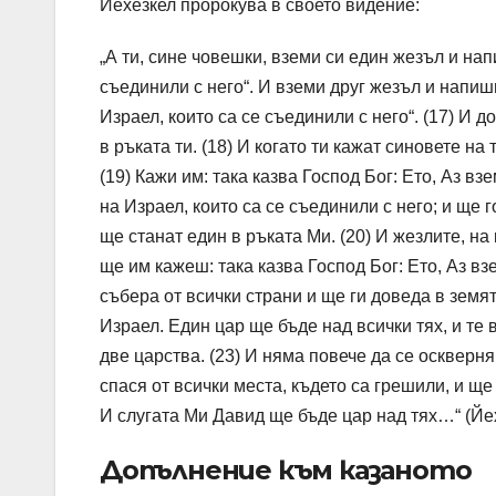
Йехезкел пророкува в своето видение:
„А ти, сине човешки, вземи си един жезъл и нап
съединили с него“. И вземи друг жезъл и напиш
Израел, които са се съединили с него“. (17) И д
в ръката ти. (18) И когато ти кажат синовете н
(19) Кажи им: така казва Господ Бог: Ето, Аз в
на Израел, които са се съединили с него; и ще 
ще станат един в ръката Ми. (20) И жезлите, на
ще им кажеш: така казва Господ Бог: Ето, Аз вз
събера от всички страни и ще ги доведа в земят
Израел. Един цар ще бъде над всички тях, и те 
две царства. (23) И няма повече да се оскверня
спася от всички места, където са грешили, и ще 
И слугата Ми Давид ще бъде цар над тях…“ (Йех
Допълнение към казаното