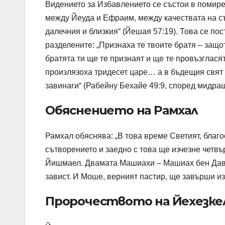
Видението за Избавлението се състои в помир
между Йеуда и Ефраим, между качествата на съ
далечния и близкия“ (Йешая 57:19). Това се по
разделените: „Признаха те твоите братя – защо
братята ти ще те признаят и ще те провъзгласят
произлязоха тридесет царе… а в бъдещия свят с
завинаги“ (Рабейну Бехайе 49:9, според мидра
Обяснението на Рамхал
Рамхал обяснява: „В това време Светият, благо
сътворението и заедно с това ще изчезне четвъ
Йишмаел. Двамата Машиахи – Машиах бен Дави
завист. И Моше, верният пастир, ще завърши и
Пророчеството на Йехезкe