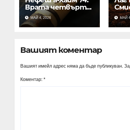
Врата четвърта.
Сми
Глава 20
МАЙ 4, 2026
МАЙ 4
Вашият коментар
Вашият имейл адрес няма да бъде публикуван.
За
Коментар:
*