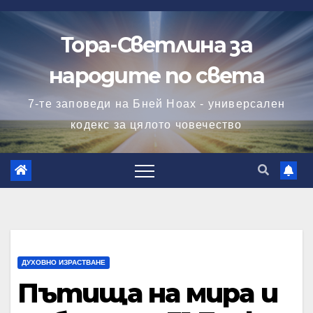
Skip
to
Тора-Светлина за
content
народите по света
7-те заповеди на Бней Ноах - универсален
кодекс за цялото човечество
ДУХОВНО ИЗРАСТВАНЕ
Пътища на мира и