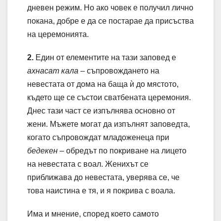
дневен режим. Но ако човек е получил лично
покана, добре е да се постарае да присъства
на церемонията.
2.
Един от елементите на тази заповед е
ахнасат кала
– съпровождането на
невестата от дома на баща ѝ до мястото,
където ще се състои сватбената церемония.
Днес тази част се изпълнява основно от
жени. Мъжете могат да изпълнят заповедта,
когато съпровождат младоженеца при
бедекен
– обредът по покриване на лицето
на невестата с воал. Женихът се
приближава до невестата, уверява се, че
това наистина е тя, и я покрива с воала.
Има и мнение, според което самото