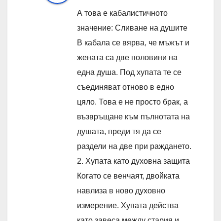
А това е кабалистичното
значение: Сливане на душите
В кабала се вярва, че мъжът и
жената са две половини на
една душа. Под хупата те се
съединяват отново в едно
цяло. Това е не просто брак, а
възвръщане към пълнотата на
душата, преди тя да се
раздели на две при раждането.
2. Хупата като духовна защита
Когато се венчаят, двойката
навлиза в ново духовно
измерение. Хупата действа
като завеса между стария и