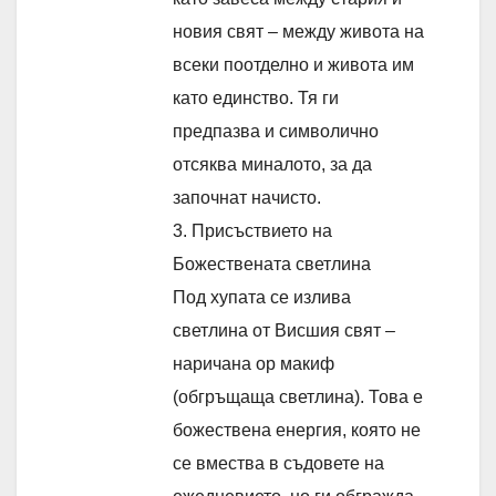
новия свят – между живота на
всеки поотделно и живота им
като единство. Тя ги
предпазва и символично
отсяква миналото, за да
започнат начисто.
3. Присъствието на
Божествената светлина
Под хупата се излива
светлина от Висшия свят –
наричана ор макиф
(обгръщаща светлина). Това е
божествена енергия, която не
се вмества в съдовете на