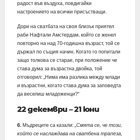
радост във въздуха, повдигайки
настроението на всички присъстващи.
Дори на сватбата на своя близък приятел
раби Нафтали Амстердам, който се женел
повторно на над 70-годишна възраст, той се
държал по същия начин. Когато го попитали
защо толкова се старае, при положение че
става дума за възрастна двойка, той
отговорил: „Нима има разлика между млади
и възрастни, когато става дума за заповедта
да веселиш младоженци?“
22 декември – 21 юни
6.
Мъдреците са казали:
„Смята се, че този,
който се наслаждава на сватбена трапеза,