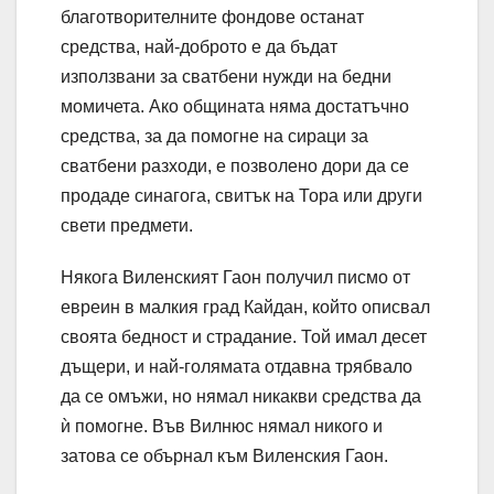
благотворителните фондове останат
средства, най-доброто е да бъдат
използвани за сватбени нужди на бедни
момичета. Ако общината няма достатъчно
средства, за да помогне на сираци за
сватбени разходи, е позволено дори да се
продаде синагога, свитък на Тора или други
свети предмети.
Някога Виленският Гаон получил писмо от
евреин в малкия град Кайдан, който описвал
своята бедност и страдание. Той имал десет
дъщери, и най-голямата отдавна трябвало
да се омъжи, но нямал никакви средства да
ѝ помогне. Във Вилнюс нямал никого и
затова се обърнал към Виленския Гаон.