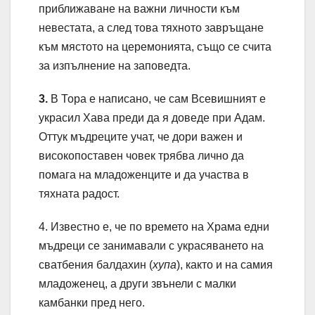
приближаване на важни личности към
невестата, а след това тяхното завръщане
към мястото на церемонията, също се счита
за изпълнение на заповедта.
3.
В Тора е написано, че сам Всевишният е
украсил Хава преди да я доведе при Адам.
Оттук мъдреците учат, че дори важен и
високопоставен човек трябва лично да
помага на младоженците и да участва в
тяхната радост.
4. Известно е, че по времето на Храма едни
мъдреци се занимавали с украсяването на
сватбения балдахин (
хупа
), както и на самия
младоженец, а други звънели с малки
камбанки пред него.