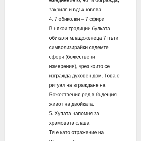
ежедневието, но ги обгражда,
закриля и вдъхновява.
4. 7 обиколки – 7 сфири
В някои традиции булката
обикаля младоженеца 7 пъти,
символизирайки седемте
сфери (божествени
измерения), чрез които се
изгражда духовен дом. Това е
ритуал на вграждане на
Божествения ред в бъдещия
живот на двойката.
5. Хупата напомня за
храмовата слава
Тя е като отражение на