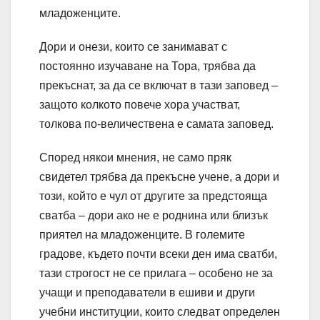
младоженците.
Дори и онези, които се занимават с
постоянно изучаване на Тора, трябва да
прекъснат, за да се включат в тази заповед –
защото колкото повече хора участват,
толкова по-величествена е самата заповед.
Според някои мнения, не само пряк
свидетел трябва да прекъсне учене, а дори и
този, който е чул от другите за предстояща
сватба – дори ако не е роднина или близък
приятел на младоженците. В големите
градове, където почти всеки ден има сватби,
тази строгост не се прилага – особено не за
учащи и преподаватели в ешиви и други
учебни институции, които следват определен