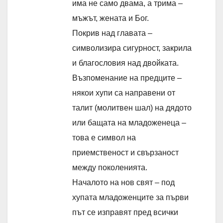
има не само двама, а трима –
мъжът, жената и Бог.
Покрив над главата –
символизира сигурност, закрила
и благословия над двойката.
Възпоменание на предците –
някои хупи са направени от
талит (молитвен шал) на дядото
или бащата на младоженеца –
това е символ на
приемственост и свързаност
между поколенията.
Началото на нов свят – под
хупата младоженците за първи
път се изправят пред всички