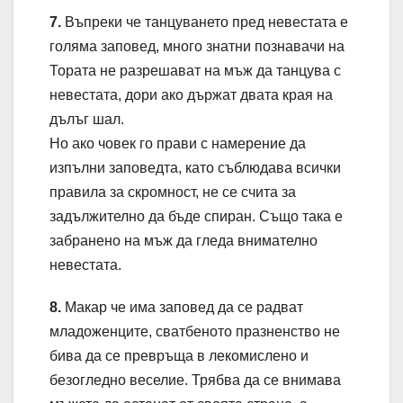
7.
Въпреки че танцуването пред невестата е
голяма заповед, много знатни познавачи на
Тората не разрешават на мъж да танцува с
невестата, дори ако държат двата края на
дълъг шал.
Но ако човек го прави с намерение да
изпълни заповедта, като съблюдава всички
правила за скромност, не се счита за
задължително да бъде спиран. Също така е
забранено на мъж да гледа внимателно
невестата.
8.
Макар че има заповед да се радват
младоженците, сватбеното празненство не
бива да се превръща в лекомислено и
безогледно веселие. Трябва да се внимава