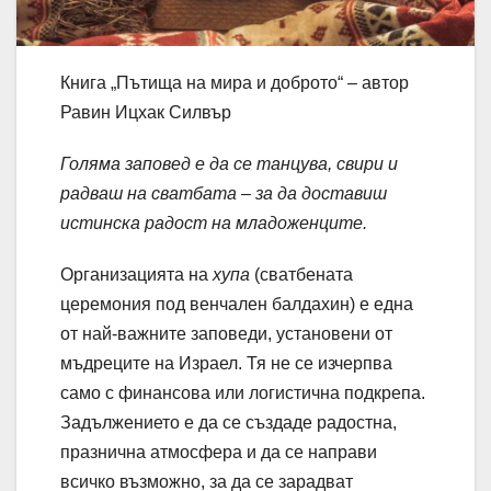
Книга „Пътища на мира и доброто“ – автор
Равин Ицхак Силвър
Голяма заповед е да се танцува, свири и
радваш на сватбата – за да доставиш
истинска радост на младоженците.
Организацията на
хупа
(сватбената
церемония под венчален балдахин) е една
от най-важните заповеди, установени от
мъдреците на Израел. Тя не се изчерпва
само с финансова или логистична подкрепа.
Задължението е да се създаде радостна,
празнична атмосфера и да се направи
всичко възможно, за да се зарадват