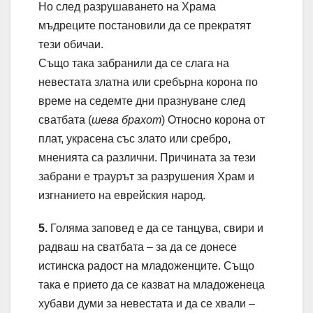
Но след разрушаването на Храма
мъдреците постановили да се прекратят
тези обичаи.
Също така забранили да се слага на
невестата златна или сребърна корона по
време на седемте дни празнуване след
сватбата (
шева брахот
) Относно корона от
плат, украсена със злато или сребро,
мненията са различни. Причината за тези
забрани е траурът за разрушения Храм и
изгнанието на еврейския народ.
5.
Голяма заповед е да се танцува, свири и
радваш на сватбата – за да се донесе
истинска радост на младоженците. Също
така е прието да се казват на младоженеца
хубави думи за невестата и да се хвали –