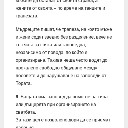
мъжете да останат от своята страна, а
жените от своята – по време на танците и
трапезата.
Мъдреците пишат, че трапеза, на която мъже
и жени седят заедно без разделение, вече не
се счита за свята или заповедна,
независимо от повода, по който е
организирана. Такива неща често водят до
прекалено свободно общуване между
половете и до нарушаване на заповеди от
Тората.
9.
Бащата има заповед да помогне на сина
или дъщерята при организирането на
сватбата.
За тази цел е позволено дори да се приемат
дарения.