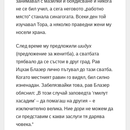
занимавал с мазилки и боядисване и никога
не се бил учил, а сега неговото „работно
място“ станала синагогата. Всеки ден той
изучавал Тора, а няколко праведни жени му
носели храна.
След време му предложили
шидух
(предложение за женитба), а сватбата
трябвало да се състои в друг град. Рав
Ицхак Блазер лично пътувал до тази сватба.
Когато местният равин го видял, бил силно
изненадан. Забелязвайки това, рав Блазер
обяснил: „В този случай заповедта ‘гмилут
хасадим’ – да помагаш на другия – е
изключително велика. Ние дори не можем да
си представим с какви заслуги тя дарява
човека.“