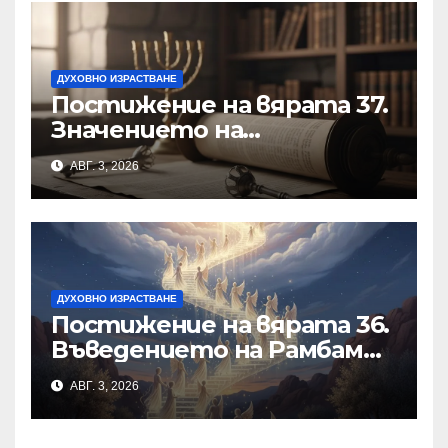
ДУХОВНО ИЗРАСТВАНЕ
Постижение на вярата 37.
Значението на
познанието за
АВГ. 3, 2026
същността на Бъдещия
свят
ДУХОВНО ИЗРАСТВАНЕ
Постижение на вярата 36.
Въведението на Рамбам
към Тринадесетте
АВГ. 3, 2026
Основи