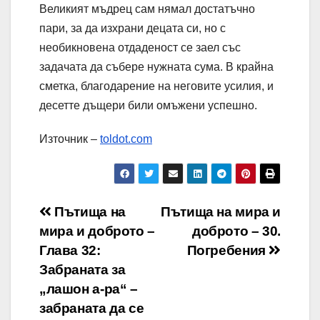
Великият мъдрец сам нямал достатъчно
пари, за да изхрани децата си, но с
необикновена отдаденост се заел със
задачата да събере нужната сума. В крайна
сметка, благодарение на неговите усилия, и
десетте дъщери били омъжени успешно.
Източник –
toldot.com
Навигация
Пътища на
Пътища на мира и
мира и доброто –
доброто – 30.
Глава 32:
Погребения
Забраната за
„лашон а-ра“ –
забраната да се