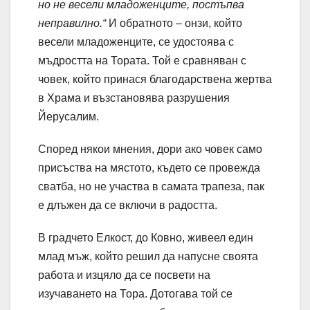
но не весели младоженците, постъпва
неправилно.“
И обратното – онзи, който
весели младоженците, се удостоява с
мъдростта на Тората. Той е сравняван с
човек, който принася благодарствена жертва
в Храма и възстановява разрушения
Йерусалим.
Според някои мнения, дори ако човек само
присъства на мястото, където се провежда
сватба, но не участва в самата трапеза, пак
е длъжен да се включи в радостта.
В градчето Елкост, до Ковно, живеел един
млад мъж, който решил да напусне своята
работа и изцяло да се посвети на
изучаването на Тора. Дотогава той се