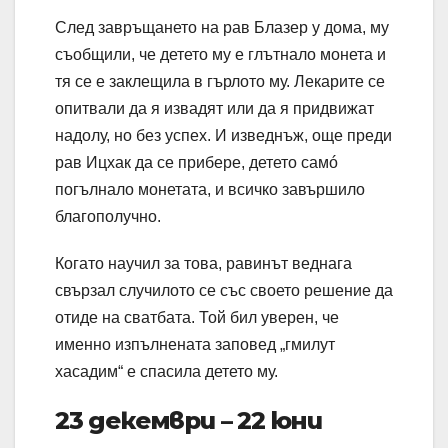
След завръщането на рав Блазер у дома, му
съобщили, че детето му е глътнало монета и
тя се е заклещила в гърлото му. Лекарите се
опитвали да я извадят или да я придвижат
надолу, но без успех. И изведнъж, още преди
рав Ицхак да се прибере, детето самó
погълнало монетата, и всичко завършило
благополучно.
Когато научил за това, равинът веднага
свързал случилото се със своето решение да
отиде на сватбата. Той бил уверен, че
именно изпълнената заповед „гмилут
хасадим“ е спасила детето му.
23 декември – 22 юни