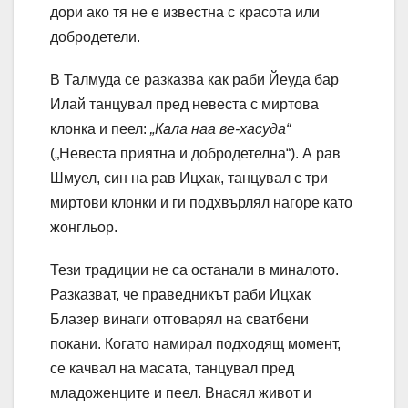
дори ако тя не е известна с красота или
добродетели.
В Талмуда се разказва как раби Йеуда бар
Илай танцувал пред невеста с миртова
клонка и пеел:
„Кала наа ве-хасуда“
(„Невеста приятна и добродетелна“). А рав
Шмуел, син на рав Ицхак, танцувал с три
миртови клонки и ги подхвърлял нагоре като
жонгльор.
Тези традиции не са останали в миналото.
Разказват, че праведникът раби Ицхак
Блазер винаги отговарял на сватбени
покани. Когато намирал подходящ момент,
се качвал на масата, танцувал пред
младоженците и пеел. Внасял живот и