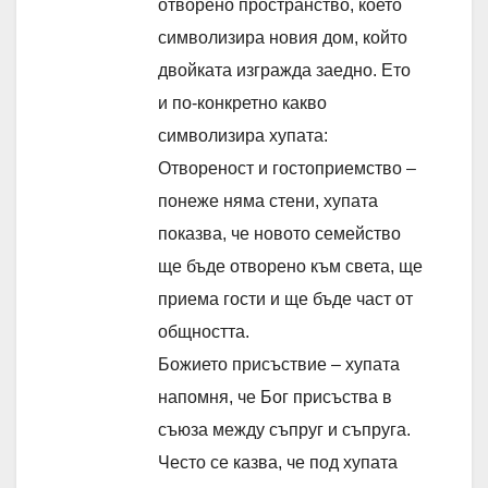
отворено пространство, което
символизира новия дом, който
двойката изгражда заедно. Ето
и по-конкретно какво
символизира хупата:
Отвореност и гостоприемство –
понеже няма стени, хупата
показва, че новото семейство
ще бъде отворено към света, ще
приема гости и ще бъде част от
общността.
Божието присъствие – хупата
напомня, че Бог присъства в
съюза между съпруг и съпруга.
Често се казва, че под хупата