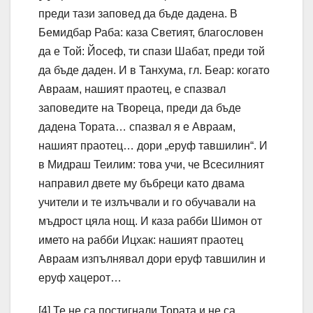
преди тази заповед да бъде дадена. В
Бемидбар Раба: каза Светият, благословен
да е Той: Йосеф, ти спази Шабат, преди той
да бъде даден. И в Танхума, гл. Беар: когато
Авраам, нашият праотец, е спазвал
заповедите на Твореца, преди да бъде
дадена Тората… спазвал я е Авраам,
нашият праотец… дори „еруф тавшилин“. И
в Мидраш Теилим: това учи, че Всесилният
направил двете му бъбреци като двама
учители и те излъчвали и го обучавали на
мъдрост цяла нощ. И каза рабби Шимон от
името на рабби Ицхак: нашият праотец
Авраам изпълнявал дори еруф тавшилин и
еруф хацерот…
[4] Те не са постигнали Тората и не са