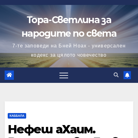
Skip
to
Тора-Светлина за
content
народите по света
7-те заповеди на Бней Ноах - универсален
кодекс за цялото човечество
КАББАЛА
Нефеш аХаим.