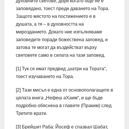
духовните светове, дори когато още не е
заповядано, тоест преди даването на Тора.
Защото мястото на постижението е в
душата, а тя – в духовността на
мирозданието. Докато ние изпълняваме
заповедите поради божествена заповед, и
затова те могат да въздействат върху
световете само в силата на тази заповед.
[1] Тук се имат предвид „шатри на Тората“,
тоест изучаването на Тора.
[2] Тази мисъл е една от основополагащите в
цялата книга „Нефеш аХаим“, и ще бъде
подробно обяснена в главите (Праким) след
Третите врати.
[3] Брейшит Раба: Йосеф е спазвал Шабат,