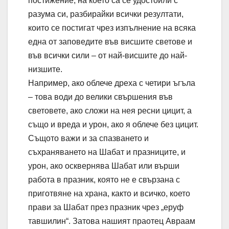
постижение, на което са се удостоили с
разума си, разбирайки всички резултати,
които се постигат чрез изпълнение на всяка
една от заповедите във висшите светове и
във всички сили – от най-висшите до най-
низшите.
Например, ако облече дреха с четири ъгъла
– това води до велики свършения във
световете, ако сложи на нея ресни цицит, а
също и вреда и урон, ако я облече без цицит.
Същото важи и за спазването и
съхраняването на Шабат и празниците, и
урон, ако осквернява Шабат или върши
работа в празник, която не е свързана с
приготвяне на храна, както и всичко, което
прави за Шабат през празник чрез „еруф
тавшилин“. Затова нашият праотец Авраам