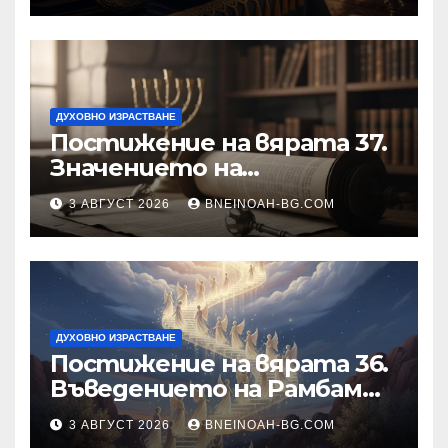
ДУХОВНО ИЗРАСТВАНЕ
Постижение на вярата 37.
Значението на
познанието за същността
3 АВГУСТ 2026
BNEINOAH-BG.COM
на Бъдещия свят
ДУХОВНО ИЗРАСТВАНЕ
Постижение на вярата 36.
Въведението на Рамбам
към Тринадесетте Основи
3 АВГУСТ 2026
BNEINOAH-BG.COM