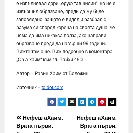
е изпълнявал дори „еруф тавшилин“, но не е
извършил обрязване, преди да му бъде
заповядано, защото е видял и разбрал с
разума си според корена на своята душа, че
няма да има никаква полза, ако направи
обрязване преди да навърши 99 години.
Вижте там още. Виж подробно в коментара
„Ор а-хаим“ към гл. Вайхи 49:3.
Автор – Равин Хаим от Воложин
Източник –
toldot.com
Навигация
Нефеш аХаим.
Нефеш аХаим.
Врата първи.
Врата първи.