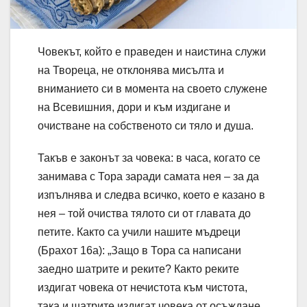
Човекът, който е праведен и наистина служи
на Твореца, не отклонява мисълта и
вниманието си в момента на своето служене
на Всевишния, дори и към издигане и
очистване на собственото си тяло и душа.
Такъв е законът за човека: в часа, когато се
занимава с Тора заради самата нея – за да
изпълнява и следва всичко, което е казано в
нея – той очиства тялото си от главата до
петите. Както са учили нашите мъдреци
(Брахот 16а): „Защо в Тора са написани
заедно шатрите и реките? Както реките
издигат човека от нечистота към чистота,
така и шатрите издигат човека от осъждане