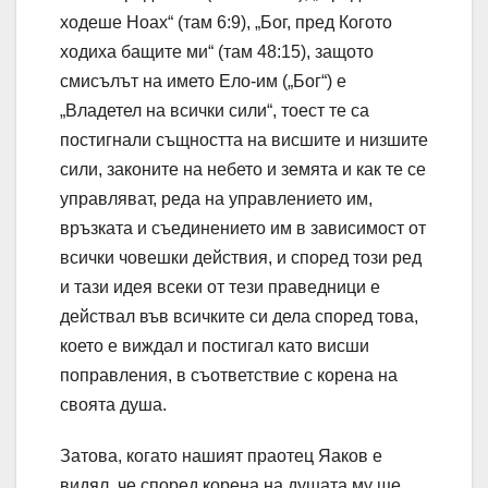
ходеше Ноах“ (там 6:9), „Бог, пред Когото
ходиха бащите ми“ (там 48:15), защото
смисълът на името Ело-им („Бог“) е
„Владетел на всички сили“, тоест те са
постигнали същността на висшите и низшите
сили, законите на небето и земята и как те се
управляват, реда на управлението им,
връзката и съединението им в зависимост от
всички човешки действия, и според този ред
и тази идея всеки от тези праведници е
действал във всичките си дела според това,
което е виждал и постигал като висши
поправления, в съответствие с корена на
своята душа.
Затова, когато нашият праотец Яаков е
видял, че според корена на душата му ще