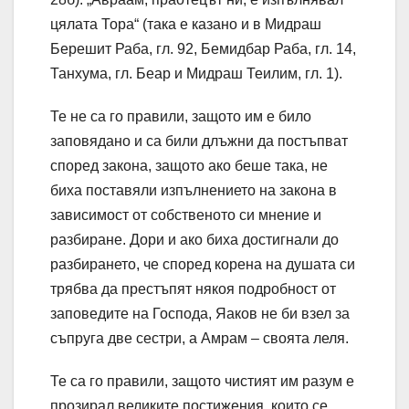
цялата Тора“ (така е казано и в Мидраш
Берешит Раба, гл. 92, Бемидбар Раба, гл. 14,
Танхума, гл. Беар и Мидраш Теилим, гл. 1).
Те не са го правили, защото им е било
заповядано и са били длъжни да постъпват
според закона, защото ако беше така, не
биха поставяли изпълнението на закона в
зависимост от собственото си мнение и
разбиране. Дори и ако биха достигнали до
разбирането, че според корена на душата си
трябва да престъпят някоя подробност от
заповедите на Господа, Яаков не би взел за
съпруга две сестри, а Амрам – своята леля.
Те са го правили, защото чистият им разум е
прозирал великите постижения, които се