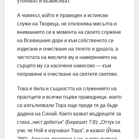
утоняват и възвисяват.
А човекът, който е праведен и истински
служи на Твореца, не отклонява мисълта и
вниманието си в момента на своето служене
на Всевишния дори и към собственото си
издигане и очистване на тялото и душата, а
чистотата на мислите му и намерението на
сърцето му са насочени нависоко — към
поправяне и очистване на святите светове.
Това е била и същността на служението на
праотците и всички първи праведници, които
са изпълнявали Тора още преди тя да бъде
дадена на Синай. Както казват мъдреците за
стиха „чист добитък“ (Берешит 7:8): „Оттук се
учи, че Ной е изучавал Тора“, и казват (Йома
28б): „Авраам, праотецът ни, е изпълнявал