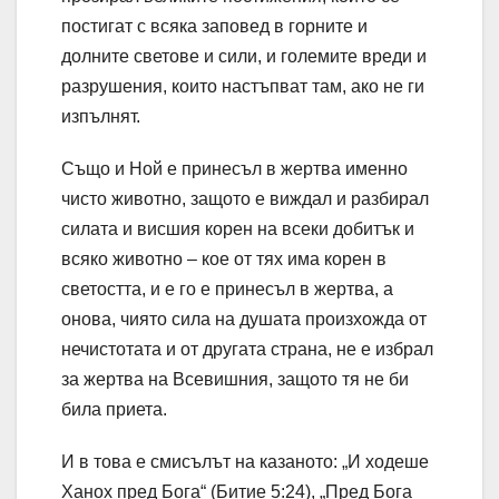
постигат с всяка заповед в горните и
долните светове и сили, и големите вреди и
разрушения, които настъпват там, ако не ги
изпълнят.
Също и Ной е принесъл в жертва именно
чисто животно, защото е виждал и разбирал
силата и висшия корен на всеки добитък и
всяко животно – кое от тях има корен в
светостта, и е го е принесъл в жертва, а
онова, чиято сила на душата произхожда от
нечистотата и от другата страна, не е избрал
за жертва на Всевишния, защото тя не би
била приета.
И в това е смисълът на казаното: „И ходеше
Ханох пред Бога“ (Битие 5:24), „Пред Бога