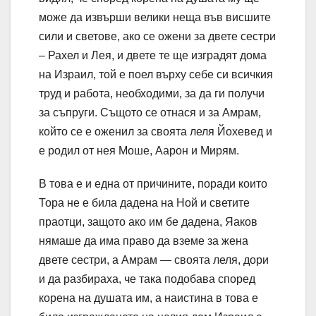
може да извърши велики неща във висшите
сили и светове, ако се ожени за двете сестри
– Рахел и Лея, и двете те ще изградят дома
на Израил, той е поел върху себе си всичкия
труд и работа, необходими, за да ги получи
за съпруги. Същото се отнася и за Амрам,
който се е оженил за своята леля Йохевед и
е родил от нея Моше, Аарон и Мирям.
В това е и една от причините, поради които
Тора не е била дадена на Ной и светите
праотци, защото ако им бе дадена, Яаков
нямаше да има право да вземе за жена
двете сестри, а Амрам — своята леля, дори
и да разбираха, че така подобава според
корена на душата им, а наистина в това е