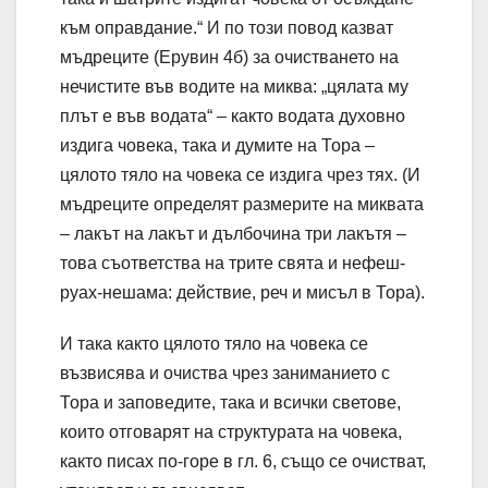
към оправдание.“ И по този повод казват
мъдреците (Ерувин 4б) за очистването на
нечистите във водите на миква: „цялата му
плът е във водата“ – както водата духовно
издига човека, така и думите на Тора –
цялото тяло на човека се издига чрез тях. (И
мъдреците определят размерите на миквата
– лакът на лакът и дълбочина три лакътя –
това съответства на трите свята и нефеш-
руах-нешама: действие, реч и мисъл в Тора).
И така както цялото тяло на човека се
възвисява и очиства чрез заниманието с
Тора и заповедите, така и всички светове,
които отговарят на структурата на човека,
както писах по-горе в гл. 6, също се очистват,