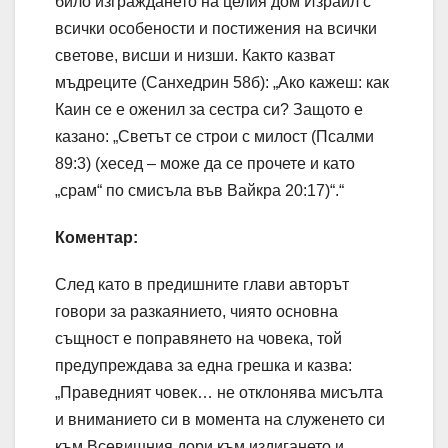
било изграждането на целия дом Израил с
всички особености и постижения на всички
светове, висши и низши. Както казват
мъдреците (Санхедрин 58б): „Ако кажеш: как
Каин се е оженил за сестра си? Защото е
казано: „Светът се строи с милост (Псалми
89:3) (хесед – може да се прочете и като
„срам“ по смисъла във Вайкра 20:17)“.“
Коментар:
След като в предишните глави авторът
говори за разкаянието, чиято основна
същност е поправянето на човека, той
предупреждава за една грешка и казва:
„Праведният човек… не отклонява мисълта
и вниманието си в момента на служенето си
към Всевишния дори към издигането и