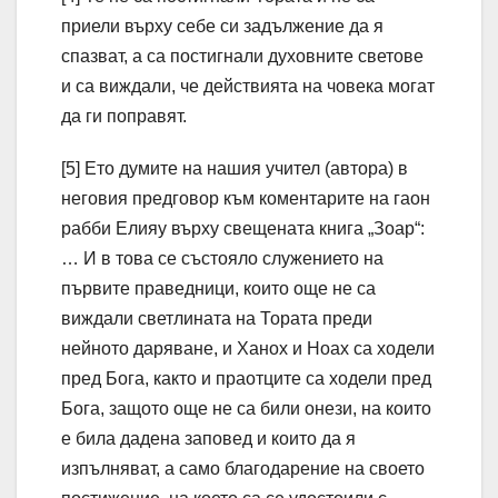
приели върху себе си задължение да я
спазват, а са постигнали духовните светове
и са виждали, че действията на човека могат
да ги поправят.
[5] Ето думите на нашия учител (автора) в
неговия предговор към коментарите на гаон
рабби Елияу върху свещената книга „Зоар“:
… И в това се състояло служението на
първите праведници, които още не са
виждали светлината на Тората преди
нейното даряване, и Ханох и Ноах са ходели
пред Бога, както и праотците са ходели пред
Бога, защото още не са били онези, на които
е била дадена заповед и които да я
изпълняват, а само благодарение на своето