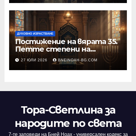
ДУХОВНО ИЗРАСТВАНЕ
Постижение на вярата 35.
Петте степени на
разкриване на истината
27 ЮЛИ 2026
BNEINOAH-BG.COM
като основа на вярата
Тора-Светлина за
народите по света
7-те заповеди на Бней Ноах - универсален кодекс за