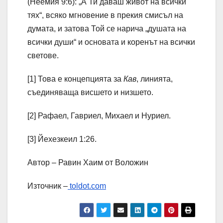
(Неемия 9:6): „А Ти даваш живот на всички
тях“, всяко мгновение в прекия смисъл на
думата, и затова Той се нарича „душата на
всички души“ и основата и коренът на всички
светове.
[1] Това е концепцията за
Кав
, линията,
съединяваща висшето и низшето.
[2] Рафаел, Гавриел, Михаел и Нуриел.
[3] Йехезкеил 1:26.
Автор – Равин Хаим от Воложин
Източник –
toldot.com