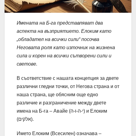
Имената на Б-га представляват два
аспекта на възприятието. Елоким като
„обладател на всички сили“ посочва
Неговата роля като източник на жизнена
сила и корен на всички сътворени сили и
светове.
В съответствие с нашата концепция за двете
различни гледни точки, от Негова страна и от
наша страна, ще обясним още едно
различие и разграничение между двете
имена на Б-га – Авайе (י-ה-ו-ה) и Елоким
(אלקים).
Името Елоким (Всесилен) означава –