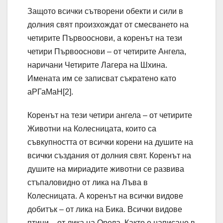
Защото всички сътворени обекти и сили в
долния свят произхождат от смесването на
четирите Първооснови, а коренът на тези
четири Първооснови – от четирите Ангела,
наричани Четирите Лагера на Шхина.
Имената им се записват съкратено като
аРГаМаН[2].
Коренът на тези четири ангела – от четирите
Животни на Колесницата, които са
съвкупността от всички корени на душите на
всички създания от долния свят. Коренът на
душите на мириадите животни се развива
стъпаловидно от лика на Лъва в
Колесницата. А коренът на всички видове
добитък – от лика на Бика. Всички видове
птици – от лика на Орела. Както е написано в