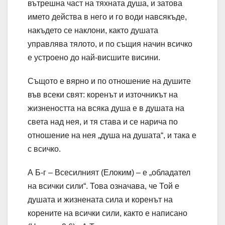
вътрешна част на тяхната душа, и затова
името действа в него и го води навсякъде,
накъдето се наклони, както душата
управлява тялото, и по същия начин всичко
е устроено до най-висшите висини.
Същото е вярно и по отношение на душите
във всеки свят: коренът и източникът на
жизнеността на всяка душа е в душата на
света над нея, и тя става и се нарича по
отношение на нея „душа на душата“, и така е
с всичко.
А Б-г – Всесилният (Елоким) – е „обладател
на всички сили“. Това означава, че Той е
душата и жизнената сила и коренът на
корените на всички сили, както е написано