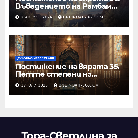
Въведението на Рамбам
към Тринадесетте Основи
3 АВГУСТ 2026
BNEINOAH-BG.COM
ДУХОВНО ИЗРАСТВАНЕ
Постижение на вярата 35.
Петте степени на
разкриване на истината
27 ЮЛИ 2026
BNEINOAH-BG.COM
като основа на вярата
Тора-Светлина за