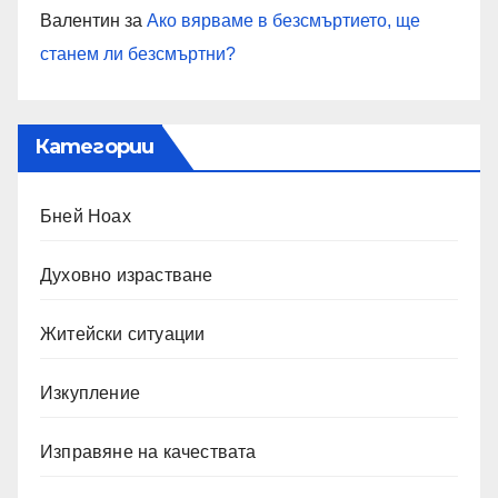
Валентин
за
Ако вярваме в безсмъртието, ще
станем ли безсмъртни?
Категории
Бней Ноах
Духовно израстване
Житейски ситуации
Изкупление
Изправяне на качествата