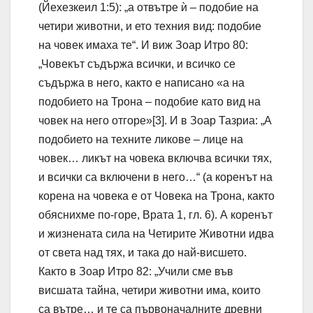
(Йехезкеил 1:5): „а отвътре ѝ – подобие на
четири животни, и ето техния вид: подобие
на човек имаха те“. И виж Зоар Итро 80:
„Човекът съдържа всички, и всичко се
съдържа в него, както е написано «а на
подобието на Трона – подобие като вид на
човек на него отгоре»[3]. И в Зоар Тазриа: „А
подобието на техните ликове – лице на
човек… ликът на човека включва всички тях,
и всички са включени в него…“ (а коренът на
корена на човека е от Човека на Трона, както
обяснихме по-горе, Врата 1, гл. 6). А коренът
и жизнената сила на Четирите Животни идва
от света над тях, и така до най-висшето.
Както в Зоар Итро 82: „Учили сме във
висшата тайна, четири животни има, които
са вътре… и те са първоначалните древни