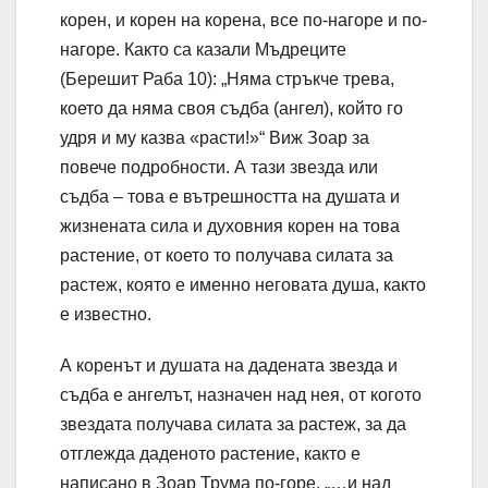
корен, и корен на корена, все по-нагоре и по-
нагоре. Както са казали Мъдреците
(Берешит Раба 10): „Няма стръкче трева,
което да няма своя съдба (ангел), който го
удря и му казва «расти!»“ Виж Зоар за
повече подробности. А тази звезда или
съдба – това е вътрешността на душата и
жизнената сила и духовния корен на това
растение, от което то получава силата за
растеж, която е именно неговата душа, както
е известно.
А коренът и душата на дадената звезда и
съдба е ангелът, назначен над нея, от когото
звездата получава силата за растеж, за да
отглежда даденото растение, както е
написано в Зоар Трума по-горе, „…и над