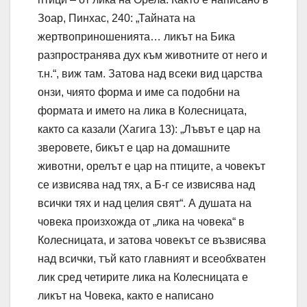
Зоар, Пинхас, 240: „Тайната на
жертвоприношенията… ликът на Бика
разпространява дух към животните от него и
т.н.“, виж там. Затова над всеки вид царства
онзи, чиято форма и име са подобни на
формата и името на лика в Колесницата,
както са казали (Хагига 13): „Лъвът е цар на
зверовете, бикът е цар на домашните
животни, орелът е цар на птиците, а човекът
се извисява над тях, а Б-г се извисява над
всички тях и над целия свят“. А душата на
човека произхожда от „лика на човека“ в
Колесницата, и затова човекът се възвисява
над всички, тъй като главният и всеобхватен
лик сред четирите лика на Колесницата е
ликът на Човека, както е написано