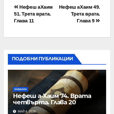
Навигация
Нефеш аХаим
Нефеш аХаим 49.
51. Трета врата.
Трета врата.
Глава 11
Глава 9
ПОДОБНИ ПУБЛИКАЦИИ
КАББАЛА
Нефеш а-Хаим 74. Врата
четвърта. Глава 20
МАЙ 4, 2026