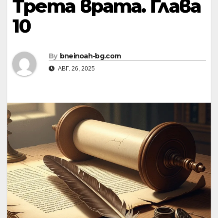
Трета врата. Глава
10
By
bneinoah-bg.com
АВГ. 26, 2025