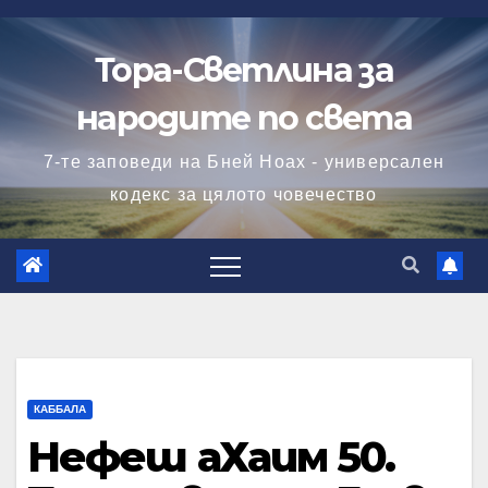
Skip
to
Тора-Светлина за
content
народите по света
7-те заповеди на Бней Ноах - универсален
кодекс за цялото човечество
КАББАЛА
Нефеш аХаим 50.