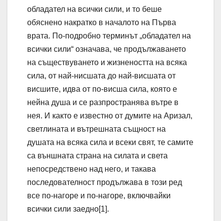
обладател на всички сили, и то беше
обяснено накратко в началото на Първа
врата. По-подробно терминът „обладател на
всички сили“ означава, че продължаването
на съществуването и жизнеността на всяка
сила, от най-нисшата до най-висшата от
висшите, идва от по-висша сила, която е
нейна душа и се разпространява вътре в
нея. И както е известно от думите на Аризал,
светлината и вътрешната същност на
душата на всяка сила и всеки свят, те самите
са външната страна на силата и света
непосредствено над него, и такава
последователност продължава в този ред
все по-нагоре и по-нагоре, включвайки
всички сили заедно[1].