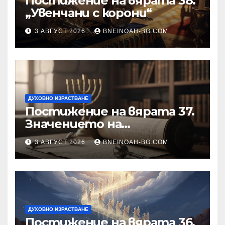
Постижение на вярата 38.
„Увенчани с корони“
3 АВГУСТ 2026
BNEINOAH-BG.COM
ДУХОВНО ИЗРАСТВАНЕ
Постижение на вярата 37.
Значението на
познанието за същността
3 АВГУСТ 2026
BNEINOAH-BG.COM
на Бъдещия свят
ДУХОВНО ИЗРАСТВАНЕ
Постижение на вярата 36.