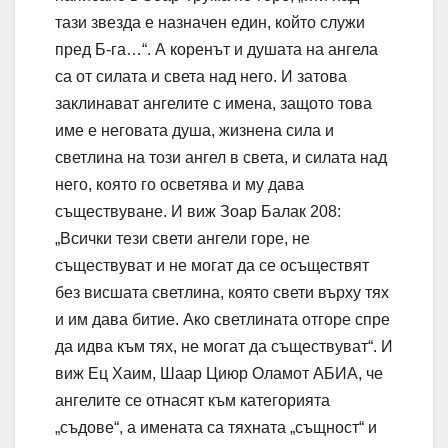
тази звезда е назначен един, който служи
пред Б-га…“. А коренът и душата на ангела
са от силата и света над него. И затова
заклинават ангелите с имена, защото това
име е неговата душа, жизнена сила и
светлина на този ангел в света, и силата над
него, която го осветява и му дава
съществуване. И виж Зоар Балак 208:
„Всички тези свети ангели горе, не
съществуват и не могат да се осъществят
без висшата светлина, която свети върху тях
и им дава битие. Ако светлината отгоре спре
да идва към тях, не могат да съществуват“. И
виж Ец Хаим, Шаар Циюр Оламот АБИА, че
ангелите се отнасят към категорията
„съдове“, а имената са тяхната „същност“ и