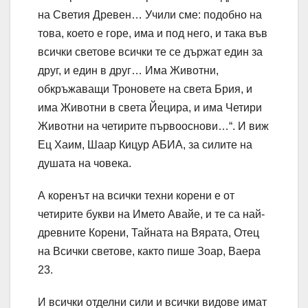
на Светия Древен… Учили сме: подобно на
това, което е горе, има и под него, и така във
всички светове всички те се държат един за
друг, и един в друг… Има Животни,
обкръжаващи Троновете на света Брия, и
има Животни в света Йецира, и има Четири
Животни на четирите първооснови…“. И виж
Ец Хаим, Шаар Кицур АБИА, за силите на
душата на човека.
А коренът на всички техни корени е от
четирите букви на Името Авайе, и те са най-
древните Корени, Тайната на Вярата, Отец
на Всички светове, както пише Зоар, Ваера
23.
И всички отделни сили и всички видове имат