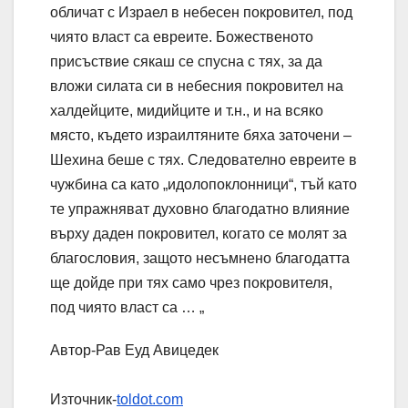
обличат с Израел в небесен покровител, под
чиято власт са евреите. Божественото
присъствие сякаш се спусна с тях, за да
вложи силата си в небесния покровител на
халдейците, мидийците и т.н., и на всяко
място, където израилтяните бяха заточени –
Шехина беше с тях. Следователно евреите в
чужбина са като „идолопоклонници“, тъй като
те упражняват духовно благодатно влияние
върху даден покровител, когато се молят за
благословия, защото несъмнено благодатта
ще дойде при тях само чрез покровителя,
под чиято власт са … „
Автор-Рав Еуд Авицедек
Източник-
toldot.com