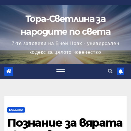
Skip
to
Тора-Светлина за
content
народите по света
7-те заповеди на Бней Ноах - универсален
кодекс за цялото човечество
КАББАЛА
Познание за вярата