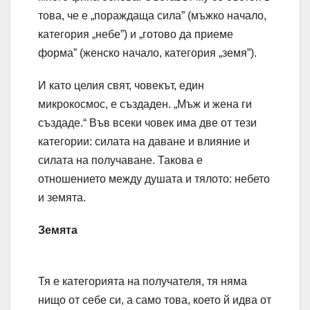
това, че е „пораждаща сила” (мъжко начало,
категория „небе”) и „готово да приеме
форма” (женско начало, категория „земя”).
И като целия свят, човекът, един
микрокосмос, е създаден. „Мъж и жена ги
създаде.“ Във всеки човек има две от тези
категории: силата на даване и влияние и
силата на получаване. Такова е
отношението между душата и тялото: небето
и земята.
Земята
Тя е категорията на получателя, тя няма
нищо от себе си, а само това, което й идва от