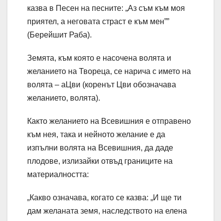
казва в Песен на песните: „Аз съм към моя
приятел, а неговата страст е към мен””
(Берейшит Раба).
Земята, към която е насочена волята и
желанието на Твореца, се нарича с името на
волята – аЦви (коренът Цви обозначава
желанието, волята).
Както желанието на Всевишния е отправено
към нея, така и нейното желание е да
изпълни волята на Всевишния, да даде
плодове, излизайки отвъд границите на
материалността:
„Какво означава, когато се казва: „И ще ти
дам желаната земя, наследството на елена