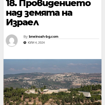
18. Провидението
над земята на
Израел
By
bneinoah-bg.com
ЮЛИ 4, 2024