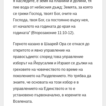
я наследите, е земя на планини и долини, тя
пие вода от небесния дъжд; Земята, за която
се грижи Господ, твоят Бог, очите на
Господа, твоя Бог, са постоянно върху нея,
от началото на годината до края на
годината” (Второзаконие 11:10-12).
Горното казано в Шаарей Ора се отнася до
откритото и явно управление на
правосъдието: според това управление
изборът на Йерусалим и Израел се дължи на
греховете на човечеството по време на
поколението на Разделението. Но трябва да
знаете, че основата на този избор е в
управлението на Единството и то е
установено първоначално, в корените на
Вселената.