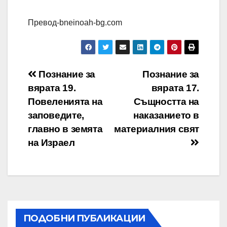
Превод-bneinoah-bg.com
Навигация
Познание за
Познание за
вярата 19.
вярата 17.
Повеленията на
Същността на
заповедите,
наказанието в
главно в земята
материалния свят
на Израел
ПОДОБНИ ПУБЛИКАЦИИ