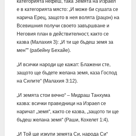
категорията нефеш, така Земята на Израел
е в категорията място: „И може би сушата се
нарича Ерец, защото в нея волята (рацон) на
Всевишния получи своето завършване и
Неговия план в действителност, както се
казва (Малахия 3): „И ти ще бъдеш земя за
мен”” (рабейну Бехайе).
„И всички народи ще кажат: Блажени сте,
защото ще бъдете желана земя, каза Господ
на Силите“ (Малахия 3:12).
„И земята стои вечно“ – Мидраш Танхума
казва: всички праведници на Израел се
наричат ​​„земя“, както се казва, „защото ти ще
бъдеш желана земя“ (Раши, Кохелет 1:4).
„И Той ще изкупи земята Си, народа Си“