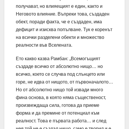
получават, но влияещият е един, както и
Неговото влияние. Въпреки това, създаден
обект, поради факта, че е създаден, има
дефицит и изисква попълване. Тук е коренът
на всички разделени обекти и множество
реалности във Вселената.
Ето какво казва Рамбан: „Всемогъщият
създаде всичко от абсолютно нищо… но
всичко, което се случва под слънцето или
горе, не идва от нищото, от първоначалото…
Но от абсолютно нищо той извади много
фина основа, в която няма същественост,
произвеждаща сила, готова да приеме
форма и да премине от потенциал към
реалност. Това е първата работа… и след
нея той не е създал нищо, само е творил и е