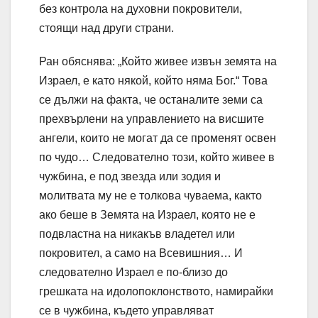
без контрола на духовни покровители,
стоящи над други страни.
Ран обяснява: „Който живее извън земята на
Израел, е като някой, който няма Бог.“ Това
се дължи на факта, че останалите земи са
прехвърлени на управлението на висшите
ангели, които не могат да се променят освен
по чудо… Следователно този, който живее в
чужбина, е под звезда или зодия и
молитвата му не е толкова чуваема, както
ако беше в Земята на Израел, която не е
подвластна на никакъв владетел или
покровител, а само на Всевишния… И
следователно Израел е по-близо до
грешката на идолопоклонството, намирайки
се в чужбина, където управляват