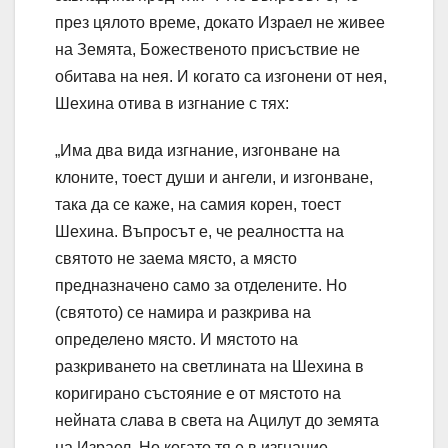
през цялото време, докато Израел не живее
на Земята, Божественото присъствие не
обитава на нея. И когато са изгонени от нея,
Шехина отива в изгнание с тях:
„Има два вида изгнание, изгонване на
клоните, тоест души и ангели, и изгонване,
така да се каже, на самия корен, тоест
Шехина. Въпросът е, че реалността на
святото не заема място, а място
предназначено само за отделените. Но
(святото) се намира и разкрива на
определено място. И мястото на
разкриването на светлината на Шехина в
коригирано състояние е от мястото на
нейната слава в света на Ацилут до земята
на Израел. Но когато тя е в изгнание,