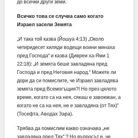
до всички други земи.
Всичко това се случва само когато
Израел засели Земята
„И така той казва (Йошуа 4:13) „Около
четиридесет хиляди водещи воини минаха
пред Господа“ и казва (Дивреи ха-Ями 1
22:18): „И земята беше завладяна пред
Господа и пред Неговия народ.“ Можете ли
дори да си помислите, че Израел завладява
земята пред Всемогъщия?! Но през цялото
време, когато са на нея, сякаш е завоюван, а
когато не са на нея, не е завладяна (от Тях)”
(Тосефта, Аводах Зара).
Трябва да помислим какво означава „не
завладяна пред Тях“ ? Но въпросът е, че