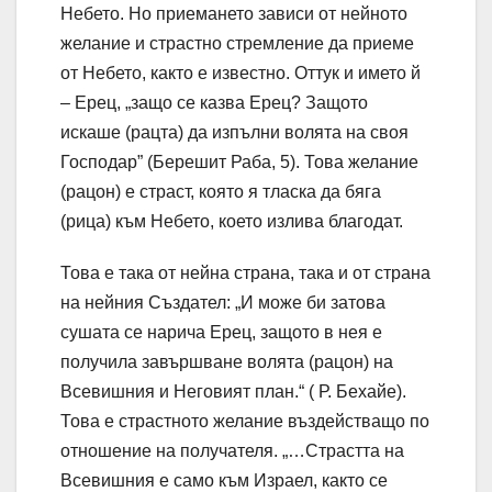
Небето. Но приемането зависи от нейното
желание и страстно стремление да приеме
от Небето, както е известно. Оттук и името й
– Ерец, „защо се казва Ерец? Защото
искаше (рацта) да изпълни волята на своя
Господар” (Берешит Раба, 5). Това желание
(рацон) е страст, която я тласка да бяга
(рица) към Небето, което излива благодат.
Това е така от нейна страна, така и от страна
на нейния Създател: „И може би затова
сушата се нарича Ерец, защото в нея е
получила завършване волята (рацон) на
Всевишния и Неговият план.“ ( Р. Бехайе).
Това е страстното желание въздействащо по
отношение на получателя. „…Страстта на
Всевишния е само към Израел, както се