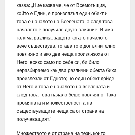
казва: „Ние казваме, че от Всемогъщия,
който е Един, е произлязъл един обект и
това е началото на Вселената, а след това
началото е получило друго влияние. И има
голяма разлика, защото когато началото
вече съществува, тогава то е допълнително
повлияно и ако две неща произлязоха от
Него, всяко само по себе си, би било
неразбираемо как два различни обекта биха
произлезли от Едното; но един обект дойде
от Него и това е началото на вселената и
след това това начало беше повлияно. Така
промяната и множествеността на
съществуващите неща са от страна на
получаващият.”
Множеството е от страна на тези, които