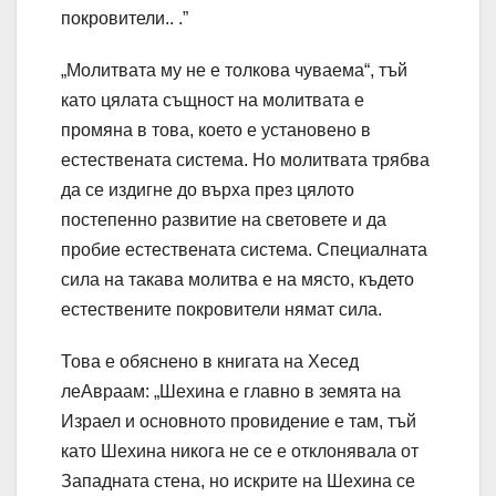
покровители.. .”
„Молитвата му не е толкова чуваема“, тъй
като цялата същност на молитвата е
промяна в това, което е установено в
естествената система. Но молитвата трябва
да се издигне до върха през цялото
постепенно развитие на световете и да
пробие естествената система. Специалната
сила на такава молитва е на място, където
естествените покровители нямат сила.
Това е обяснено в книгата на Хесед
леАвраам: „Шехина е главно в земята на
Израел и основното провидение е там, тъй
като Шехина никога не се е отклонявала от
Западната стена, но искрите на Шехина се