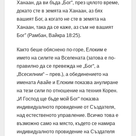
Ханаан, да ви бъда „Бог“, през цялото време,
докато сте в земята на Ханаан, аз бях
вашият Бог, а когато не сте в земята на
Ханаан, така да се каже, аз съм не вашият
Бог” (Рамбан, Вайкра 18:25).
Както беше обяснено по-горе, Елоким е
името на силите на Вселената (затова е по-
правилно да се превежда не „Бог“, а
„Всесилнии“ – прев.), а обединението на
имената Авайе и Елоким показва анулиране
на тези сили по отношение на техния Корен.
„И Господ ще бъде мой Бог“ показва
индивидуалното провидение от Създателя,
над естественото управление. Всичко това е
възможно само на място, където се намира
индивидуалното провидение на Създателя