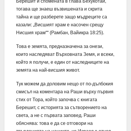
Берешит и спомената в глава Бехукотай,
тогава ще знаеш възвишената и скрита
тайна и ще разберете защо мъдреците са
казали: „Висшият храм е насочен срещу
Нисшия храм““ (Рамбан, Вайикра 18:25).
Това е земята, предназначена за онези,
които наследяват Върховната Земя, и всеки,
който я получи, е един от наследниците на
земята на най-висшия живот.
Тук можем да доловим нещо от по-дълбокия
смисъл на коментара на Раши върху първия
стих от Тора, който започва с книгата
Берешит, с историята за сътворението на
света, а не с първата заповед. Раши
обяснява: това е да се отговори на