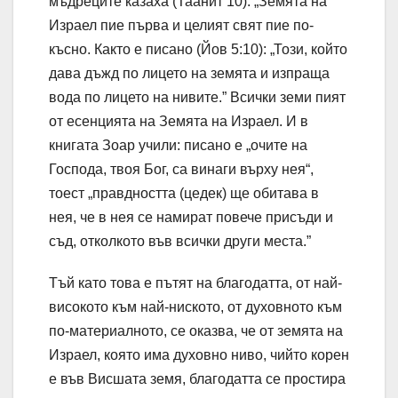
мъдреците казаха (Таанит 10): „Земята на
Израел пие първа и целият свят пие по-
късно. Както е писано (Йов 5:10): „Този, който
дава дъжд по лицето на земята и изпраща
вода по лицето на нивите.” Всички земи пият
от есенцията на Земята на Израел. И в
книгата Зоар учили: писано е „очите на
Господа, твоя Бог, са винаги върху нея“,
тоест „правдността (цедек) ще обитава в
нея, че в нея се намират повече присъди и
съд, отколкото във всички други места.”
Тъй като това е пътят на благодатта, от най-
високото към най-ниското, от духовното към
по-материалното, се оказва, че от земята на
Израел, която има духовно ниво, чийто корен
е във Висшата земя, благодатта се простира