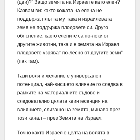
(цви)?“ Защо земята на Израел е като елен?
Казвам ви: както кожата на елена не
поддържа плътта му, така и израилевата
земя не поддържа плодовете си. Друго
обяснение: както елените са по-леки от
другите животни, така и в земята на Израел
плодовете узряват по-лесно от другите земи”
(пак там).
Тази воля и желание е универсален
потенциал, най-висшето влияние го следва в
рамките на материалните съдове и
следователно цялата квинтесенция на
влиянието, слизащо на земята, минава през
този канал – през Земята на Израел.
Точно както Израел е целта на волята в