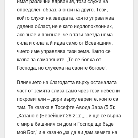
имат различни вярвания, този служи на
определен образ, а онзи на друго. Този,
който служи на звездата, която управлява
дадена област, не е като идолопоклонник,
ако знае и признае, че в тази звезда няма
сила и силата й идва само от Всевишния,
чието име управлява тази земя. Както се
казва за самаряните: „Те се бояха от
Господа, но служеха на своите богове“.
Влиянието на благодатта върху останалата
част от земята слиза само чрез тези небесни
покровители – дори върху евреите, които са
там. Те казаха в Тосефте Авода Зара (5:5):
„Казано е (Берейшит 28:21): „…и ще се върна
с мир в бащиния си дом и Господ ще бъде
мой Бог,” и е казано „за да ви дам земята на