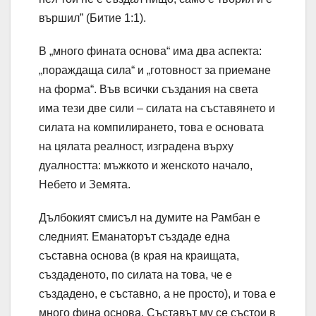
вършил” (Битие 1:1).
В „много фината основа“ има два аспекта:
„пораждаща сила“ и „готовност за приемане
на форма“. Във всички създания на света
има тези две сили – силата на съставянето и
силата на компилирането, това е основата
на цялата реалност, изградена върху
дуалността: мъжкото и женското начало,
Небето и Земята.
Дълбокият смисъл на думите на Рамбан е
следният. Еманаторът създаде една
съставна основа (в края на краищата,
създаденото, по силата на това, че е
създадено, е съставно, а не просто), и това е
много фина основа. Съставът му се състои в