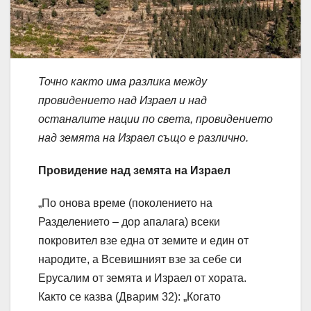
Точно както има разлика между
провидението над Израел и над
останалите нации по света, провидението
над земята на Израел също е различно.
Провидение над земята на Израел
„По онова време (поколението на
Разделението – дор апалага) всеки
покровител взе една от земите и един от
народите, а Всевишният взе за себе си
Ерусалим от земята и Израел от хората.
Както се казва (Дварим 32): „Когато