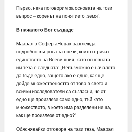
Първо, нека поговорим за основата на този
въпрос – коренът на понятието „земя“.
В началото Бог създаде
Маарал в Сефер аНецах разглежда
подробно въпроса за онези, които отричат
единството на Всевишния, като основната
им теза е следната: „Невъзможно е началото
да бъде едно, защото ако е едно, как ще
дойде множествеността от това в света и
всички изследователи са съгласни, че от
едно ще произлезе само едно, тъй като
множеството, в което има разделени неща,
как ще произлезе от едно?”
Обяснявайки отговора на тази теза, Маарал