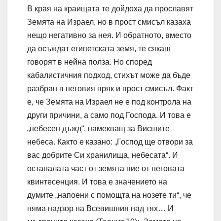
В края на краищата те дойдоха да прославят
Земята на Израел, но в прост смисъл казаха
нещо негативно за нея. И обратното, вместо
да осъждат египетската земя, те сякаш
говорят в нейна полза. Но според
кабалистичния подход, стихът може да бъде
разбран в неговия пряк и прост смисъл. Факт
е, че Земята на Израел не е под контрола на
други причини, а само под Господа. И това е
„небесен дъжд“, намекващ за Висшите
небеса. Както е казано: „Господ ще отвори за
вас добрите Си хранилища, небесата“. И
останалата част от земята пие от неговата
квинтесенция. И това е значението на
думите „напоени с помощта на нозете ти“, че
няма надзор на Всевишния над тях… И