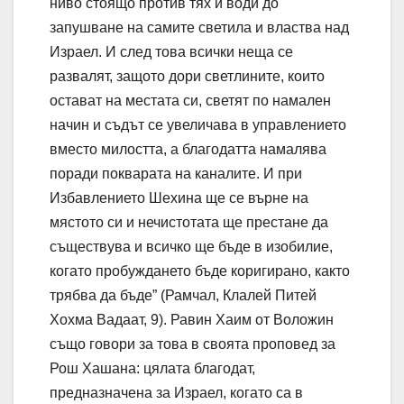
ниво стоящо против тях и води до
запушване на самите светила и властва над
Израел. И след това всички неща се
развалят, защото дори светлините, които
остават на местата си, светят по намален
начин и съдът се увеличава в управлението
вместо милостта, а благодатта намалява
поради покварата на каналите. И при
Избавлението Шехина ще се върне на
мястото си и нечистотата ще престане да
съществува и всичко ще бъде в изобилие,
когато пробуждането бъде коригирано, както
трябва да бъде” (Рамчал, Клалей Питей
Хохма Вадаат, 9). Равин Хаим от Воложин
също говори за това в своята проповед за
Рош Хашана: цялата благодат,
предназначена за Израел, когато са в