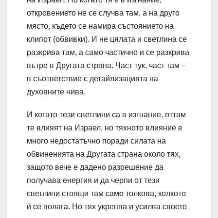
откровението не се случва там, а на друго
място, където се намира състоянието на
клипот (обвивки). И не цялата и светлина се
разкрива там, а само частично и се разкрива
вътре в Другата страна. Част тук, част там –
в съответствие с детайлизацията на
духовните нива.
И когато тези светлини са в изгнание, оттам
те влияят на Израел, но тяхното влияние е
много недостатъчно поради силата на
обвиненията на Другата страна около тях,
защото вече е дадено разрешение да
получава енергия и да черпи от тези
светлини стоящи там само толкова, колкото
й се полага. Но тях укрепва и усилва своето