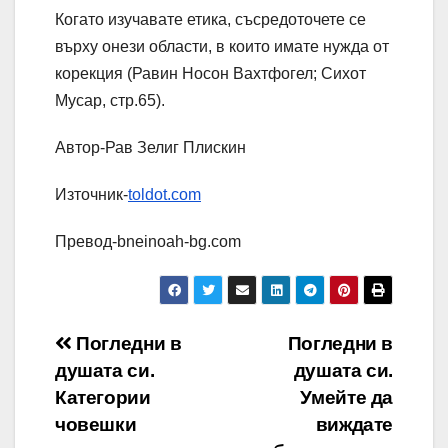
Когато изучавате етика, съсредоточете се
върху онези области, в които имате нужда от
корекция (Равин Носон Вахтфогел; Сихот
Мусар, стр.65).
Автор-Рав Зелиг Плискин
Източник-
toldot.com
Превод-bneinoah-bg.com
Навигация
Погледни в
Погледни в
душата си.
душата си.
Категории
Умейте да
човешки
виждате