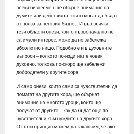
всеки бизнесмен ще обърне внимание на
думите или действията, които могат да бъдат
от полза за неговия бизнес. И във всички
тези области онези, които първоначално не
са имали интерес, може да не забележат
абсолютно нищо. Подобно е и в духовните
въпроси – колкото по-издигнат е човек
духовно, толкова по-скоро ще забележи
добродетели у другите хора.
И само онези, които сами са чувствителни да
помагат на другите хора, ще обърнат
внимание на многото уроци, които ще
получат от другите – как да бъдат още по-
чувствителни към нуждите на другите хора.
От този принцип можем да заключим, че ако