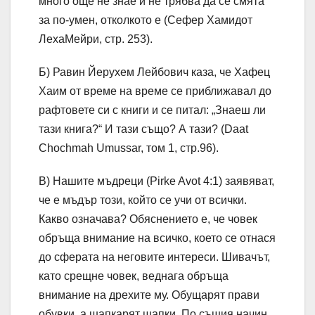
много още не знае и не трябва да се смята
за по-умен, отколкото е (Сефер Хамидот
ЛехаМейри, стр. 253).
Б) Равин Йерухем Лейбович каза, че Хафец
Хаим от време на време се приближавал до
рафтовете си с книги и се питал: „Знаеш ли
тази книга?“ И тази също? А тази? (Daat
Chochmah Umussar, том 1, стр.96).
В) Нашите мъдреци (Pirke Avot 4:1) заявяват,
че е мъдър този, който се учи от всички.
Какво означава? Обяснението е, че човек
обръща внимание на всичко, което се отнася
до сферата на неговите интереси. Шивачът,
като срещне човек, веднага обръща
внимание на дрехите му. Обущарят прави
обувки, а шапкарят шапки. По същия начин