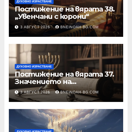
ДУХОВНО ИЗРАСТВАНЕ
Постижение на вярата 38.
„Увенчани с корони“
3 АВГУСТ 2026
BNEINOAH-BG.COM
ДУХОВНО ИЗРАСТВАНЕ
Постижение на вярата 37.
Значението на
познанието за същността
3 АВГУСТ 2026
BNEINOAH-BG.COM
на Бъдещия свят
ДУХОВНО ИЗРАСТВАНЕ