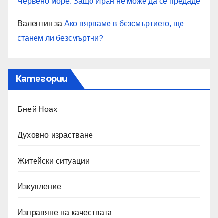
Червено море: Защо Иран не може да се предаде
Валентин
за
Ако вярваме в безсмъртието, ще
станем ли безсмъртни?
Категории
Бней Ноах
Духовно израстване
Житейски ситуации
Изкупление
Изправяне на качествата