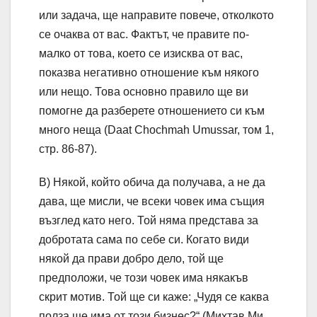
или задача, ще направите повече, отколкото
се очаква от вас. Фактът, че правите по-
малко от това, което се изисква от вас,
показва негативно отношение към някого
или нещо. Това основно правило ще ви
помогне да разберете отношението си към
много неща (Daat Chochmah Umussar, том 1,
стр. 86-87).
В) Някой, който обича да получава, а не да
дава, ще мисли, че всеки човек има същия
възглед като него. Той няма представа за
добротата сама по себе си. Когато види
някой да прави добро дело, той ще
предположи, че този човек има някакъв
скрит мотив. Той ще си каже: „Чудя се каква
полза ще има от този бизнес?“ (Михтав Ми