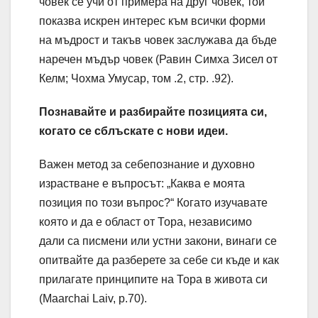
човек се учи от примера на друг човек, той
показва искрен интерес към всички форми
на мъдрост и такъв човек заслужава да бъде
наречен мъдър човек (Равин Симха Зисел от
Келм; Чохма Умусар, том .2, стр. .92).
Познавайте и разбирайте позицията си,
когато се сблъскате с нови идеи.
Важен метод за себепознание и духовно
израстване е въпросът: „Каква е моята
позиция по този въпрос?“ Когато изучавате
която и да е област от Тора, независимо
дали са писмени или устни закони, винаги се
опитвайте да разберете за себе си къде и как
прилагате принципите на Тора в живота си
(Maarchai Laiv, p.70).