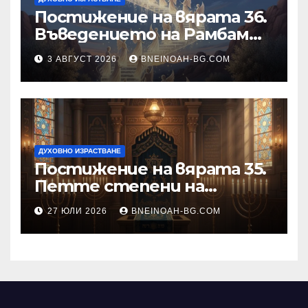
Постижение на вярата 36.
Въведението на Рамбам
към Тринадесетте Основи
3 АВГУСТ 2026
BNEINOAH-BG.COM
ДУХОВНО ИЗРАСТВАНЕ
Постижение на вярата 35.
Петте степени на
разкриване на истината
27 ЮЛИ 2026
BNEINOAH-BG.COM
като основа на вярата