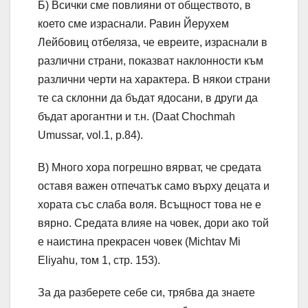
Б) Всички сме повлияни от обществото, в
което сме израснали. Равин Йерухем
Лейбовиц отбеляза, че евреите, израснали в
различни страни, показват наклонности към
различни черти на характера. В някои страни
те са склонни да бъдат ядосани, в други да
бъдат арогантни и т.н. (Daat Chochmah
Umussar, vol.1, p.84).
В) Много хора погрешно вярват, че средата
оставя важен отпечатък само върху децата и
хората със слаба воля. Всъщност това не е
вярно. Средата влияе на човек, дори ако той
е наистина прекрасен човек (Michtav Mi
Eliyahu, том 1, стр. 153).
За да разберете себе си, трябва да знаете