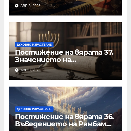
АВГ. 3, 2026
ДУХОВНО ИЗРАСТВАНЕ
Постижение на вярата 37.
Значението на
познанието за
АВГ. 3, 2026
същността на Бъдещия
свят
ДУХОВНО ИЗРАСТВАНЕ
Постижение на вярата 36.
Въведението на Рамбам