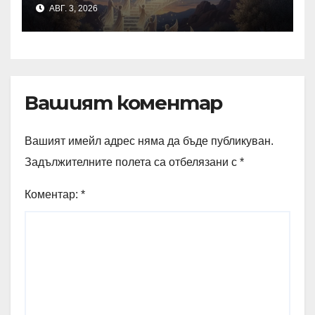
към Тринадесетте
АВГ. 3, 2026
Основи
Вашият коментар
Вашият имейл адрес няма да бъде публикуван.
Задължителните полета са отбелязани с
*
Коментар:
*