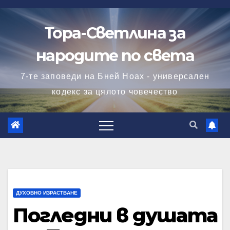
Skip
to
Тора-Светлина за
content
народите по света
7-те заповеди на Бней Ноах - универсален
кодекс за цялото човечество
ДУХОВНО ИЗРАСТВАНЕ
Погледни в душата