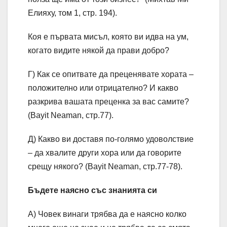
Елияху, том 1, стр. 194).
Коя е първата мисъл, която ви идва на ум,
когато видите някой да прави добро?
Г) Как се опитвате да преценявате хората –
положително или отрицателно? И какво
разкрива вашата преценка за вас самите?
(Bayit Neaman, стр.77).
Д) Какво ви доставя по-голямо удоволствие
– да хвалите други хора или да говорите
срещу някого? (Bayit Neaman, стр.77-78).
Бъдете наясно със знанията си
А) Човек винаги трябва да е наясно колко