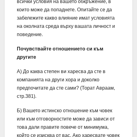
всички условия на вашето обкръжение, в
които може да попаднете. Опитайте се да
забележите какво влияние имат условията
на околната среда върху вашата личност и
поведение.
Почувствайте отношението си към
другите
А) До каква степен ви харесва да сте в
компанията на други хора и доколко
предпочитате да сте сами? (Торат Авраам,
стр.381).
Б) Вашето истинско отношение към човек
или към отговорностите може да зависи от
това дали правите повече от минимума,
който се изисква от вас. Ако харесвате човек