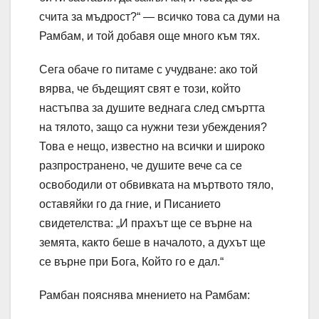
счита за мъдрост?“ — всичко това са думи на
Рамбам, и той добавя още много към тях.
Сега обаче го питаме с учудване: ако той
вярва, че бъдещият свят е този, който
настъпва за душите веднага след смъртта
на тялото, защо са нужни тези убеждения?
Това е нещо, известно на всички и широко
разпространено, че душите вече са се
освободили от обвивката на мъртвото тяло,
оставяйки го да гние, и Писанието
свидетелства: „И прахът ще се върне на
земята, както беше в началото, а духът ще
се върне при Бога, Който го е дал.“
Рамбан пояснява мнението на Рамбам: