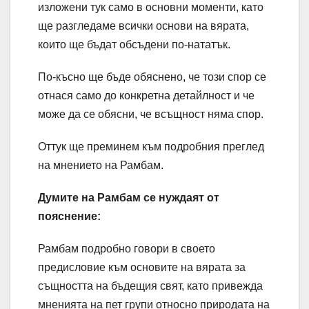
изложени тук само в основни моменти, като
ще разгледаме всички основи на вярата,
които ще бъдат обсъдени по-нататък.
По-късно ще бъде обяснено, че този спор се
отнася само до конкретна детайлност и че
може да се обясни, че всъщност няма спор.
Оттук ще преминем към подробния преглед
на мнението на Рамбам.
Думите на Рамбам се нуждаят от
пояснение:
Рамбам подробно говори в своето
предисловие към основите на вярата за
същността на бъдещия свят, като привежда
мненията на пет групи относно природата на