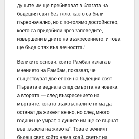
душите им ще пребивават в благата на
бъдещия свят без тяло, както са били
първоначално, но с по-голямо достойнство,
което са придобили чрез заповедите,
извършени в дните на възкресението, и това
ще бъде с тях във вечността.“
Великите основи, които Рамбан излага в
мнението на Рамбам, показват, че
съществуват две епохи на бъдещия свят.
Първата е веднага след смъртта на човека,
а втората — след възкресението на
мъртвите, когато възкръсналите няма да
останат да живеят вечно, но след много
години ще умрат, а душите им ще се върнат
във „възела на живота“. Това е вечният
бъдещ свят, който няма край, светът на