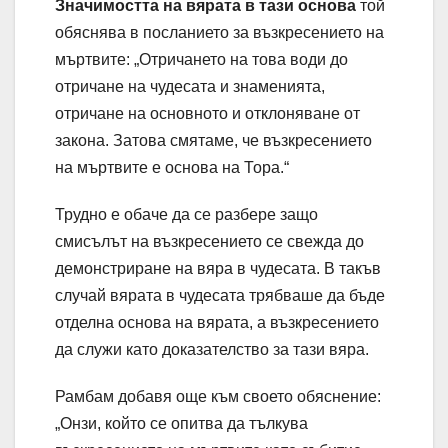
Значимостта на вярата в тази основа
той
обяснява в посланието за възкресението на
мъртвите: „Отричането на това води до
отричане на чудесата и знаменията,
отричане на основното и отклоняване от
закона. Затова смятаме, че възкресението
на мъртвите е основа на Тора.“
Трудно е обаче да се разбере защо
смисълът на възкресението се свежда до
демонстриране на вяра в чудесата. В такъв
случай вярата в чудесата трябваше да бъде
отделна основа на вярата, а възкресението
да служи като доказателство за тази вяра.
Рамбам добавя още към своето обяснение:
„Онзи, който се опитва да тълкува