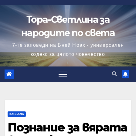
Skip
to
Тора-Светлина за
content
народите по света
7-те заповеди на Бней Ноах - универсален
кодекс за цялото човечество
КАББАЛА
Познание за вярата