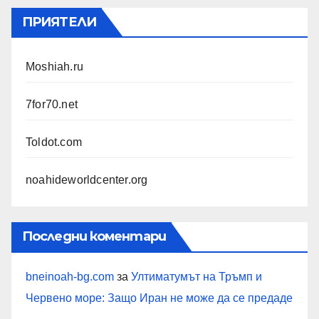
ПРИЯТЕЛИ
Moshiah.ru
7for70.net
Toldot.com
noahideworldcenter.org
Последни коментари
bneinoah-bg.com
за
Ултиматумът на Тръмп и
Червено море: Защо Иран не може да се предаде