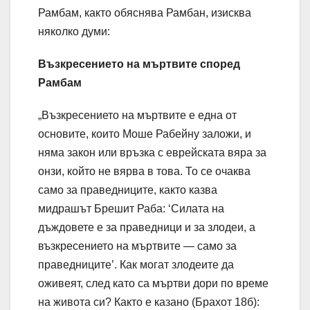
Рамбам, както обяснява Рамбан, изисква
няколко думи:
Възкресението на мъртвите според
Рамбам
„Възкресението на мъртвите е една от
основите, които Моше Рабейну заложи, и
няма закон или връзка с еврейската вяра за
онзи, който не вярва в това. То се очаква
само за праведниците, както казва
мидрашът Брешит Раба: ‘Силата на
дъждовете е за праведници и за злодеи, а
възкресението на мъртвите — само за
праведниците’. Как могат злодеите да
оживеят, след като са мъртви дори по време
на живота си? Както е казано (Брахот 18б):