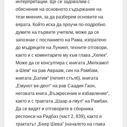
интерпретации. Ще се задоволим с
обяснение на основното съдържание на
тези мнения, за да разберем основите на
вярата. Който иска да проучи по-подробно
думите на първите учители, може да се
запознае с посланието на Рама, изпратено
до мъдреците на Луниел, техните отговори,
както и с коментарите му към глава „Хелек“.
Може да се консултира с книгата „Милхамот
а-Шем“ на рав Авраам, син на Рамбам,
книгата „Батим“ (петият стълб), книгата
„Емунот ве-деот“ на рав Саадия Гаон,
неговата книга „Възкресение и избавление“,
както и с трактата „Шаар а-гмул“ на Рамбан.
Да се видят и отговорите в сборника
респонси на Ридбаз (част 2, 839), както и
трактатът „Беер Шева“ (началото на глава