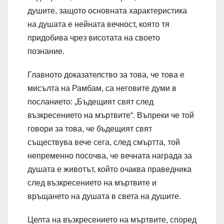
душите, защото основната характеристика
на душата е нейната вечност, която тя
придобива чрез висотата на своето
познание.
Главното доказателство за това, че това е
мисълта на Рамбам, са неговите думи в
посланието: „Бъдещият свят след
възкресението на мъртвите“. Въпреки че той
говори за това, че бъдещият свят
съществува вече сега, след смъртта, той
непременно посочва, че вечната награда за
душата е животът, който очаква праведника
след възкресението на мъртвите и
връщането на душата в света на душите.
Целта на възкресението на мъртвите, според