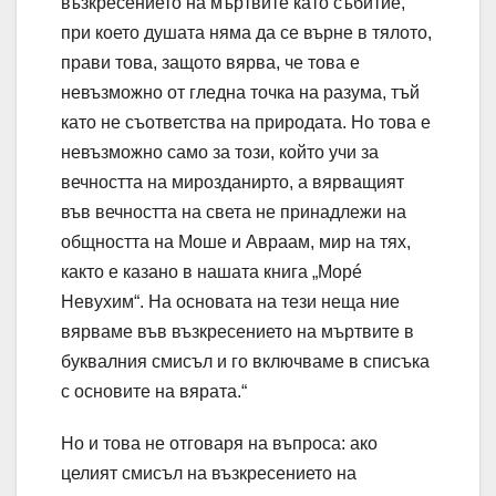
възкресението на мъртвите като събитие,
при което душата няма да се върне в тялото,
прави това, защото вярва, че това е
невъзможно от гледна точка на разума, тъй
като не съответства на природата. Но това е
невъзможно само за този, който учи за
вечността на мирозданирто, а вярващият
във вечността на света не принадлежи на
общността на Моше и Авраам, мир на тях,
както е казано в нашата книга „Морé
Невухим“. На основата на тези неща ние
вярваме във възкресението на мъртвите в
буквалния смисъл и го включваме в списъка
с основите на вярата.“
Но и това не отговаря на въпроса: ако
целият смисъл на възкресението на