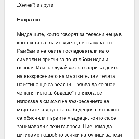
„Хелек“) и други.
Накратко:
Мидрашите, които говорят за телесни неща в
контекста на възмездието, се тълкуват от
Рамбам и неговите последователи като
символи и притчи за по-дълбоки идеи и
основи. Или, в случай че се говори за дните
на възкресението на мъртвите, там телата
наистина ще са реални. Трябва да се знае,
че понятието „в бъдеще“ понякога се
използва в смисъл на възкресението на
мъртвите, а друг път на бъдещия свят, както
са обяснили първите мъдреци, които са се
занимавали с тези въпроси. Ние няма да
цитираме подробно всички източници за тези