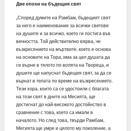
Две епохи на бъдещия свят
„Според думите на Рамбам, бъдещият свят
за него е наименование за всички светове
на душите и за всичко, което ги постига във
вечността. Той действително вярва, че
възкресението на мъртвите, което е основа
на основите на Тора, има за цел душата да
се върне в тялото по волята на Твореца, и
душите ще напуснат бъдещия свят, за да се
върнат в телата по време на възкресението.
Тези хора, които са се удостоили с благата
на този свят в дните на Месията, ще
достигнат до най-високото достойнство в
сравнение с това, което са имали в
началото. Но след това, твърди Рамбам,
Месията ще умре и цялото му поколение, а