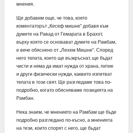
мнения.
Ще добавим още, че това, което
коментаторът „Кесеф мишне“ добавя към
думите на Равад от Гемарата в Брахот,
върху която се основават думите на Рамбам,
е вече обяснено от „Лехем Мишне“. Според
него телата, които ще възкръснат, ще бъдат
чисти и няма да имат нужда от храна, питие
и други физически нужди, каквито изпитват
телата в този свят. Ще разгледаме това по-
подробно, когато обясняваме позицията на
Рамбан.
Нека знаем, че мнението на Рамбам ще бъде
подробно разгледано по-късно, а мненията
на тези, които спорят с него, ще бъдат