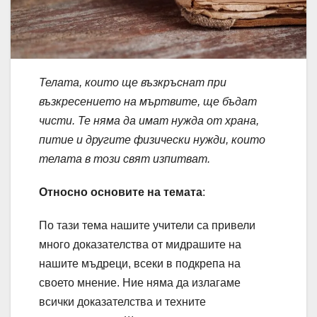
Телата, които ще възкръснат при
възкресението на мъртвите, ще бъдат
чисти. Те няма да имат нужда от храна,
питие и другите физически нужди, които
телата в този свят изпитват.
Относно основите на темата
:
По тази тема нашите учители са привели
много доказателства от мидрашите на
нашите мъдреци, всеки в подкрепа на
своето мнение. Ние няма да излагаме
всички доказателства и техните