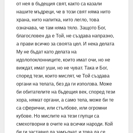
от нея в бъдещия свят, както са казали
нашите мъдреци, че в този свят няма нито
храна, нито напитка, нито легло, това
означава, че там няма тяло. Защото Бог,
благословен да е Той, не създава напразно,
а прави всичко за своята цел. И нека делата
Му не бъдат като делата на
идолопоклонниците, които имат очи, но не
виждат, имат уши, но не чуват. Така и Бог,
според тези, които мислят, че Той създава
органи на телата, без да ги използва. Може
би обитателите на бъдещия век, според тези
хора, нямат органи, а само тела, може би те
са сферични, или стълбове, или огромни
кубове. Но мислите на тези глупци са
смехотворни в очите на всички народи. Кой
би ги заставил да замълчат, и това да се