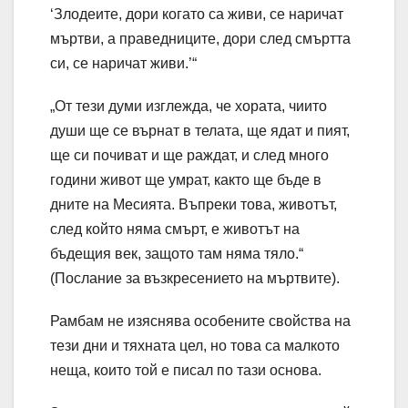
‘Злодеите, дори когато са живи, се наричат
мъртви, а праведниците, дори след смъртта
си, се наричат живи.’“
„От тези думи изглежда, че хората, чиито
души ще се върнат в телата, ще ядат и пият,
ще си почиват и ще раждат, и след много
години живот ще умрат, както ще бъде в
дните на Месията. Въпреки това, животът,
след който няма смърт, е животът на
бъдещия век, защото там няма тяло.“
(Послание за възкресението на мъртвите).
Рамбам не изяснява особените свойства на
тези дни и тяхната цел, но това са малкото
неща, които той е писал по тази основа.