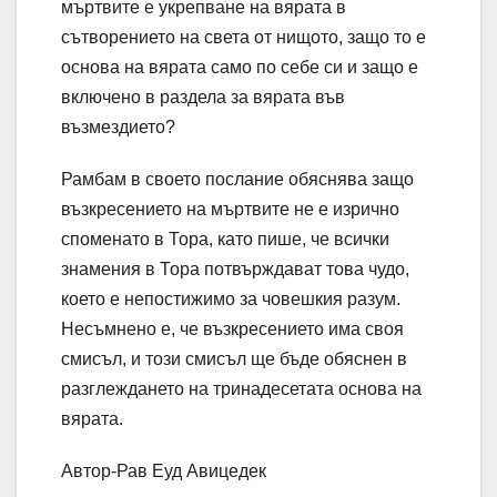
мъртвите е укрепване на вярата в
сътворението на света от нищото, защо то е
основа на вярата само по себе си и защо е
включено в раздела за вярата във
възмездието?
Рамбам в своето послание обяснява защо
възкресението на мъртвите не е изрично
споменато в Тора, като пише, че всички
знамения в Тора потвърждават това чудо,
което е непостижимо за човешкия разум.
Несъмнено е, че възкресението има своя
смисъл, и този смисъл ще бъде обяснен в
разглеждането на тринадесетата основа на
вярата.
Автор-Рав Еуд Авицедек