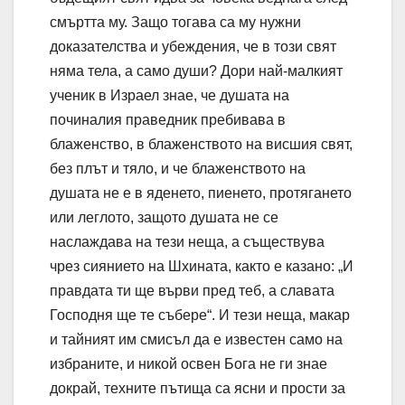
смъртта му. Защо тогава са му нужни
доказателства и убеждения, че в този свят
няма тела, а само души? Дори най-малкият
ученик в Израел знае, че душата на
починалия праведник пребивава в
блаженство, в блаженството на висшия свят,
без плът и тяло, и че блаженството на
душата не е в яденето, пиенето, протягането
или леглото, защото душата не се
наслаждава на тези неща, а съществува
чрез сиянието на Шхината, както е казано: „И
правдата ти ще върви пред теб, а славата
Господня ще те събере“. И тези неща, макар
и тайният им смисъл да е известен само на
избраните, и никой освен Бога не ги знае
докрай, техните пътища са ясни и прости за