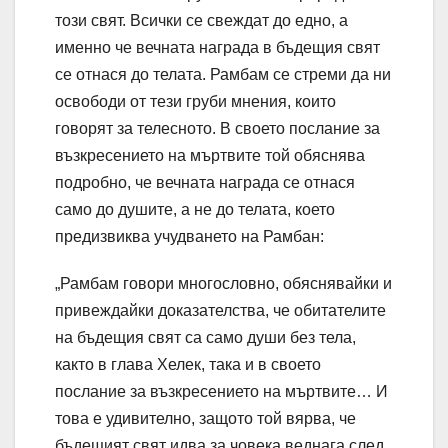
този свят. Всички се свеждат до едно, а
именно че вечната награда в бъдещия свят
се отнася до телата. Рамбам се стреми да ни
освободи от тези груби мнения, които
говорят за телесното. В своето послание за
възкресението на мъртвите той обяснява
подробно, че вечната награда се отнася
само до душите, а не до телата, което
предизвиква учудването на Рамбан:
„Рамбам говори многословно, обяснявайки и
привеждайки доказателства, че обитателите
на бъдещия свят са само души без тела,
както в глава Хелек, така и в своето
послание за възкресението на мъртвите… И
това е удивително, защото той вярва, че
бъдещият свят идва за човека веднага след