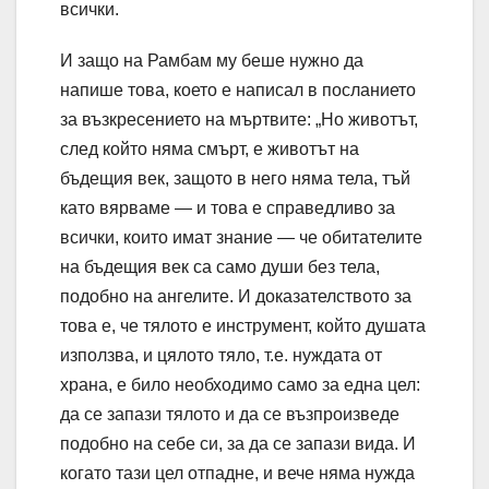
всички.
И защо на Рамбам му беше нужно да
напише това, което е написал в посланието
за възкресението на мъртвите: „Но животът,
след който няма смърт, е животът на
бъдещия век, защото в него няма тела, тъй
като вярваме — и това е справедливо за
всички, които имат знание — че обитателите
на бъдещия век са само души без тела,
подобно на ангелите. И доказателството за
това е, че тялото е инструмент, който душата
използва, и цялото тяло, т.е. нуждата от
храна, е било необходимо само за една цел:
да се запази тялото и да се възпроизведе
подобно на себе си, за да се запази вида. И
когато тази цел отпадне, и вече няма нужда