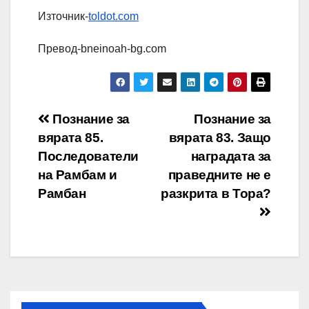
Източник-
toldot.com
Превод-bneinoah-bg.com
Навигация
Познание за
Познание за
вярата 85.
вярата 83. Защо
Последователи
наградата за
на Рамбам и
праведните не е
Рамбан
разкрита в Тора?