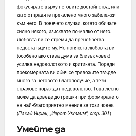
фокусирате върху неговите достойнства, или
като отправяте прекалено много забележки
към него. В повечето случаи, когато обичате
силно някого, изисквате по-малко от него.
Любовта ви се стреми да пренебрегва
недостатъците му. Но понякога любовта ви
(особено ако става дума за близък човек)
усилва недоволството и критиката. Поради
прекомерната ви обич се тревожите твърде
много за неговото благополучие, а тези
страхове пораждат недоволство. Това лесно
може да доведе до грешки при формирането
на най-благоприятно мнение за този човек.
(
Пахад Ицхак, „Игрот Уктаим“, стр. 301
)
Умейте да