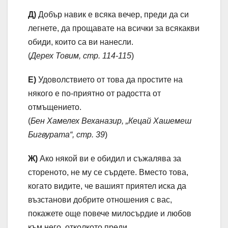
Д)
Добър навик е всяка вечер, преди да си
легнете, да прощавате на всички за всякакви
обиди, които са ви нанесли.
(
Дерех Товим, стр. 114-115
)
Е)
Удоволствието от това да простите на
някого е по-приятно от радостта от
отмъщението.
(
Бен Хамелех Веханазир, „Кецай Хашемеш
Бигвурата“, стр. 39
)
Ж)
Ако някой ви е обидил и съжалява за
стореното, не му се сърдете. Вместо това,
когато видите, че вашият приятел иска да
възстанови добрите отношения с вас,
покажете още повече милосърдие и любов
към него, отколкото преди.