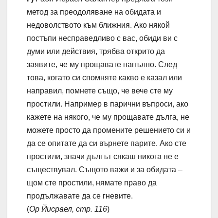
метод за преодоляване на обидата и
недоволството към ближния. Ако някой
постъпи несправедливо с вас, обиди ви с
думи или действия, трябва открито да
заявите, че му прощавате напълно. След
това, когато си спомняте какво е казал или
направил, помнете също, че вече сте му
простили. Например в парични въпроси, ако
кажете на някого, че му прощавате дълга, не
можете просто да промените решението си и
да се опитате да си върнете парите. Ако сте
простили, значи дългът сякаш никога не е
съществувал. Същото важи и за обидата –
щом сте простили, нямате право да
продължавате да се гневите.
(
Ор Йисраел, стр. 116
)