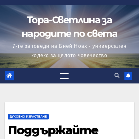
Skip
to
Тора-Светлина за
content
народите по света
7-те заповеди на Бней Ноах - универсален
кодекс за цялото човечество
ДУХОВНО ИЗРАСТВАНЕ
Поддържайте