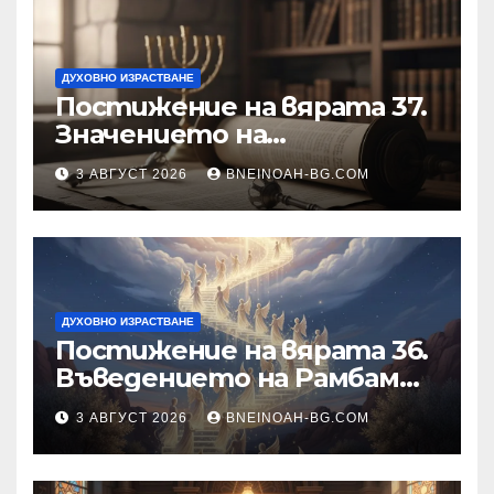
ДУХОВНО ИЗРАСТВАНЕ
Постижение на вярата 37.
Значението на
познанието за същността
3 АВГУСТ 2026
BNEINOAH-BG.COM
на Бъдещия свят
ДУХОВНО ИЗРАСТВАНЕ
Постижение на вярата 36.
Въведението на Рамбам
към Тринадесетте Основи
3 АВГУСТ 2026
BNEINOAH-BG.COM