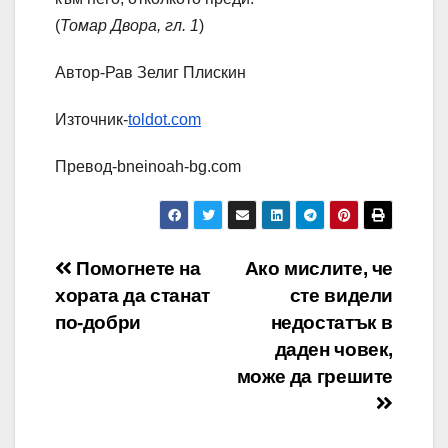
(
Томар Двора, гл. 1
)
Автор-Рав Зелиг Плискин
Източник-
toldot.com
Превод-bneinoah-bg.com
Навигация
Помогнете на
Ако мислите, че
хората да станат
сте видели
по-добри
недостатък в
даден човек,
може да грешите