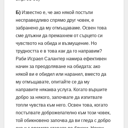
Б)
Известно е, че ако някой постъпи
несправедливо спрямо друг човек, е
забранено да му отмъщаваме. Освен това
сме длъжни да премахнем от сърцето си
чувството на обида и възмущение. Но
трудността е в това
как
да го направим?
Раби Исраел Салантер намира ефективен
начин за преодоляване на обидата: ако
някой ви е обидил или наранил, вместо да
му отмъщавате, опитайте се да му
направите някаква услуга. Когато вършите
добро за някого, започвате да изпитвате
топли чувства към него. Освен това, когато
постъпвате доброжелателно към този човек,
той обикновено започва да ви гледа с добро