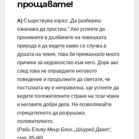
прощавате!
А)
Съществува израз: „Да разбереш
означава да простиш.“ Ако успеете да
проникнете в дълбините на човешката
природа и да видите какво се случва в
душата на човек, това би премахнало много
причини за недоволство към него. Дори ако
след това не оправдаете неговото
поведение и продължите да смятате, че
постъпката му е неправилна, ще успеете да
видите положителните страни на този човек
и неговите добри дела. Не позволявайте
отрицателното да разрушава
положителното.
(
Раби Елияу Меир Блох, „Шиурей Даат“,
стр. 95-96
)