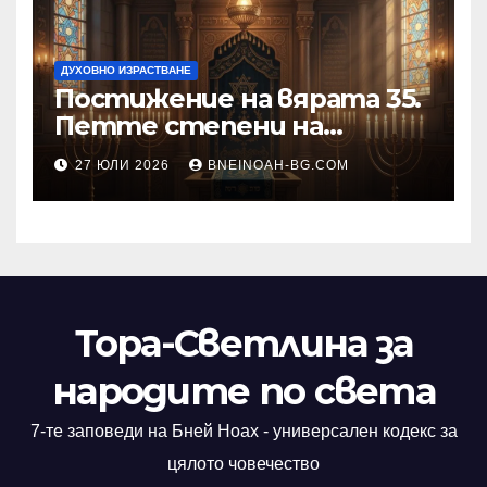
ДУХОВНО ИЗРАСТВАНЕ
Постижение на вярата 35.
Петте степени на
разкриване на истината
27 ЮЛИ 2026
BNEINOAH-BG.COM
като основа на вярата
Тора-Светлина за
народите по света
7-те заповеди на Бней Ноах - универсален кодекс за
цялото човечество