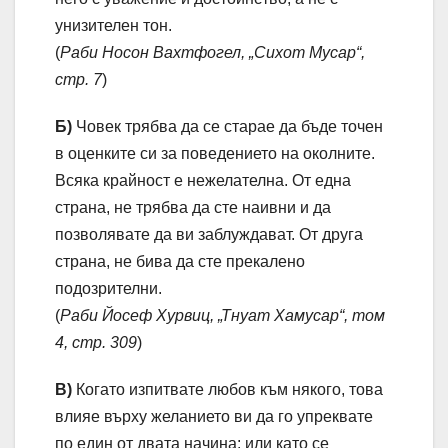
унизителен тон.
(
Раби Носон Вахтфогел, „Сихот Мусар“,
стр. 7
)
Б)
Човек трябва да се старае да бъде точен
в оценките си за поведението на околните.
Всяка крайност е нежелателна. От една
страна, не трябва да сте наивни и да
позволявате да ви заблуждават. От друга
страна, не бива да сте прекалено
подозрителни.
(
Раби Йосеф Хурвиц, „Тнуат Хамусар“, том
4, стр. 309
)
В)
Когато изпитвате любов към някого, това
влияе върху желанието ви да го упреквате
по един от двата начина: или като се