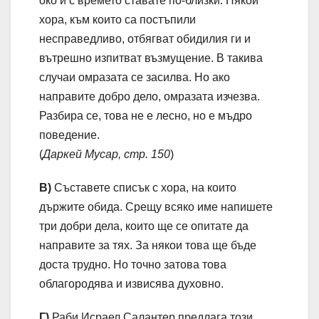
око и с времето ставате по-близки. Някои
хора, към които са постъпили
несправедливо, отбягват обидилия ги и
вътрешно изпитват възмущение. В такива
случаи омразата се засилва. Но ако
направите добро дело, омразата изчезва.
Разбира се, това не е лесно, но е мъдро
поведение.
(
Даркей Мусар, стр. 150
)
В)
Съставете списък с хора, на които
държите обида. Срещу всяко име напишете
три добри дела, които ще се опитате да
направите за тях. За някои това ще бъде
доста трудно. Но точно затова това
облагородява и извисява духовно.
Г)
Раби Исраел Салантер предлага този