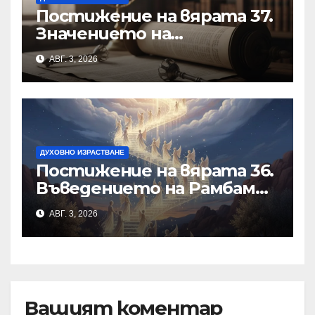
Постижение на вярата 37.
Значението на
познанието за
АВГ. 3, 2026
същността на Бъдещия
свят
ДУХОВНО ИЗРАСТВАНЕ
Постижение на вярата 36.
Въведението на Рамбам
към Тринадесетте
АВГ. 3, 2026
Основи
Вашият коментар