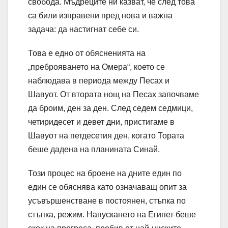
свобода. Мъдреците ни казват, че след това
са били изправени пред нова и важна
задача: да настигнат себе си.
Това е едно от обясненията на
„преброяването на Омера“, което се
наблюдава в периода между Песах и
Шавуот. От втората нощ на Песах започваме
да броим, ден за ден. След седем седмици,
четиридесет и девет дни, пристигаме в
Шавуот на петдесетия ден, когато Тората
беше дадена на планината Синай.
Този процес на броене на дните един по
един се обяснява като означаващ опит за
усъвършенстване в постоянен, стъпка по
стъпка, режим. Напускането на Египет беше