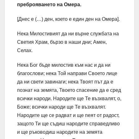
преброяването на Омера.
[Днес е (…) ден, което е един ден на Омера].
Нека Милостивият да ни върне службата на
Светия Храм, бързо в наши дни; Амeн,
Селах.
Нека Бог бъде милостив към нас и да ни
благослови; нека Той направи Своето лице
да ни свети завинаги; нека Твоят път да е
познат на земята, Твоето спасение да е сред
всички народи. Народите ще Те възхвалят, о,
Боже; всички народи ще Те възхвалят.
Народите ще се радват и ще пеят от радост,
защото Ти ще съдиш народите справедливо
и ще ръководиш народите на земята