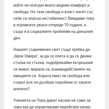
който ни осигури много видове комфорт и
свобода. Но тази свобода и власт носят със
себе си опасна нестабилност. Виждаме това
в огромните ужаси отпреди 70 години, а
също и в социалните проблеми на днешния
ден.
Нашият съвременен свят също трябва да
„брои Омера“, за да се опита и да се движи
стъпка по стъпка, подобрявайки вътрешния
си живот, морала си, взаимодействието на
емоциите си. Хората имат ли свобода или
стават все по-дълбоко поробени от своите
апетити?
Ученията на Тора дават насоки не само за
това как да управляваме еврейския начин