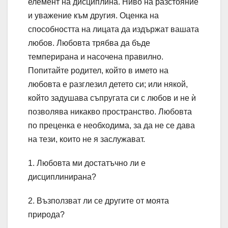
елемент на дисциплина. Ниво на разстояние
и уважение към другия. Оценка на
способността на лицата да издържат вашата
любов. Любовта трябва да бъде
темперирана и насочена правилно.
Попитайте родител, който в името на
любовта е разглезил детето си; или някой,
който задушава съпругата си с любов и не ѝ
позволява никакво пространство. Любовта
по преценка е необходима, за да не се дава
на тези, които не я заслужават.
1. Любовта ми достатъчно ли е
дисциплинирана?
2. Възползват ли се другите от моята
природа?