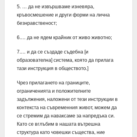
5. … да не извършваме изневяра,
кръвосмешение и други форми на лична
безнравственост;
6.… да не ядем крайник от живо животно;
7.… и да се създаде съдебна [и
образователна] система, която да прилага
тази инструкция в обществото.]
Чрез прилагането на границите,
ограниченията и положителните
задължения, наложени от тези инструкции в
контекста на съвременния живот, можем да
се стремим да наваксаме за напредъка си.
Като се вглъбим в нашата вътрешна
структура като човешки същества, ние