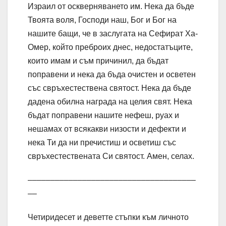
Израил от оскверняването им. Нека да бъде
Твоята воля, Господи наш, Бог и Бог на
нашите бащи, че в заслугата на Сефират Ха-
Омер, който преброих днес, недостатъците,
които имам и съм причинил, да бъдат
поправени и нека да бъда очистен и осветен
със свръхестествена святост. Нека да бъде
дадена обилна награда на целия свят. Нека
бъдат поправени нашите нефеш, руах и
нешамах от всякакви низости и дефекти и
нека Ти да ни пречистиш и осветиш със
свръхестествената Си святост. Амeн, селах.
–––––––––––––––––––––––––––––––––––––
––
Четиридесет и деветте стъпки към личното