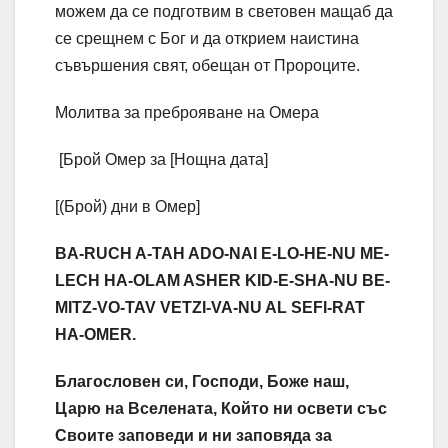
можем да се подготвим в световен мащаб да
се срещнем с Бог и да открием наистина
съвършения свят, обещан от Пророците.
Молитва за преброяване на Омера
[Брой Омер за [Нощна дата]
[(Брой) дни в Омер]
BA-RUCH A-TAH ADO-NAI E-LO-HE-NU ME-
LECH HA-OLAM ASHER KID-E-SHA-NU BE-
MITZ-VO-TAV VETZI-VA-NU AL SEFI-RAT
HA-OMER.
Благословен си, Господи, Боже наш,
Царю на Вселената, Който ни освети със
Своите заповеди и ни заповяда за