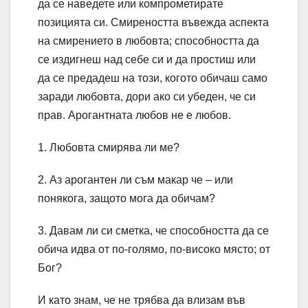
да се наведете или компрометирате
позицията си. Смиреността въвежда аспекта
на смирението в любовта; способността да
се издигнеш над себе си и да простиш или
да се предадеш на този, когото обичаш само
заради любовта, дори ако си убеден, че си
прав. Арогантната любов не е любов.
1. Любовта смирява ли ме?
2. Аз арогантен ли съм макар че – или
понякога, защото мога да обичам?
3. Давам ли си сметка, че способността да се
обича идва от по-голямо, по-високо място; от
Бог?
И като знам, че не трябва да влизам във