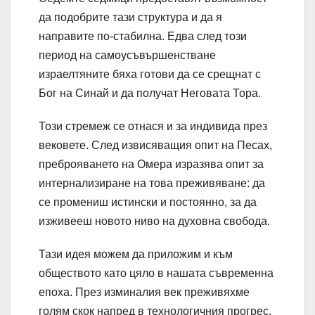
да подобрите тази структура и да я
направите по-стабилна. Едва след този
период на самоусъвършенстване
израелтяните бяха готови да се срещнат с
Бог на Синай и да получат Неговата Тора.
Този стремеж се отнася и за индивида през
вековете. След извисяващия опит на Песах,
преброяването на Омера изразява опит за
интернализиране на това преживяване: да
се промениш истински и постоянно, за да
изживееш новото ниво на духовна свобода.
Тази идея можем да приложим и към
обществото като цяло в нашата съвременна
епоха. През изминалия век преживяхме
голям скок напред в технологичния прогрес,