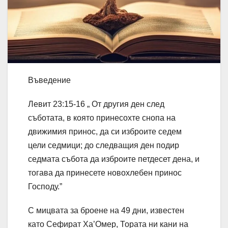
Въведение
Левит 23:15-16 „ От другия ден след
съботата, в която принесохте снопа на
движимия принос, да си изброите седем
цели седмици; до следващия ден подир
седмата събота да изброите петдесет дена, и
тогава да принесете новохлебен принос
Господу.”
С мицвата за броене на 49 дни, известен
като Сефират Ха’Омер, Тората ни кани на