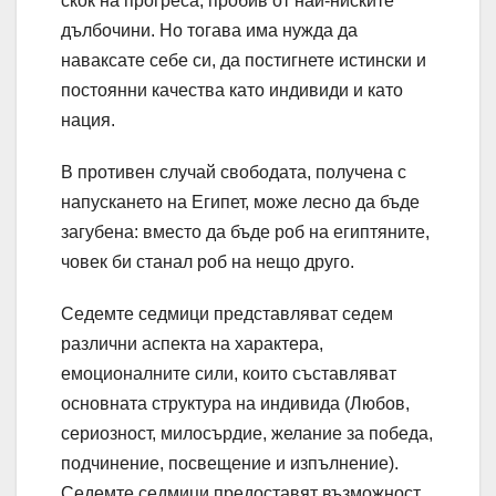
скок на прогреса, пробив от най-ниските
дълбочини. Но тогава има нужда да
наваксате себе си, да постигнете истински и
постоянни качества като индивиди и като
нация.
В противен случай свободата, получена с
напускането на Египет, може лесно да бъде
загубена: вместо да бъде роб на египтяните,
човек би станал роб на нещо друго.
Седемте седмици представляват седем
различни аспекта на характера,
емоционалните сили, които съставляват
основната структура на индивида (Любов,
сериозност, милосърдие, желание за победа,
подчинение, посвещение и изпълнение).
Седемте седмици предоставят възможност