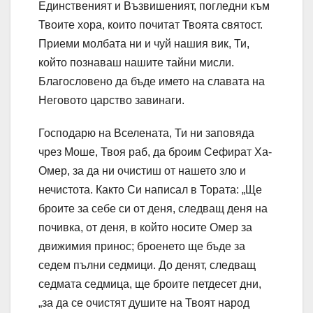
Единственият и Възвишеният, погледни към
Твоите хора, които почитат Твоята святост.
Приеми молбата ни и чуй нашия вик, Ти,
който познаваш нашите тайни мисли.
Благословено да бъде името на славата на
Неговото царство завинаги.
Господарю на Вселената, Ти ни заповяда
чрез Моше, Твоя раб, да броим Сефират Ха-
Омер, за да ни очистиш от нашето зло и
нечистота. Както Си написал в Тората: „Ще
броите за себе си от деня, следващ деня на
почивка, от деня, в който носите Омер за
движимия принос; броенето ще бъде за
седем пълни седмици. До денят, следващ
седмата седмица, ще броите петдесет дни,
„за да се очистят душите на Твоят народ