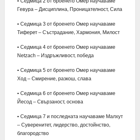
• Седмица 2 от броенето Омер научаваме
Гевура – Дисциплина, Проницателност, Сила
• Седмица 3 от броенето Омер научаваме
Тиферет – Състрадание, Хармония, Милост
• Седмица 4 от броенето Омер научаваме
Netzach – Издръжливост, победа
• Седмица 5 от броенето Омер научаваме
Ход – Смирение, разкош, слава
• Седмица 6 от броенето Омер научаваме
Йесод – Свързаност, основа
• Седмица 7 и последната научаваме Малхут
– Суверенитет, лидерство, достойнство,
благородство