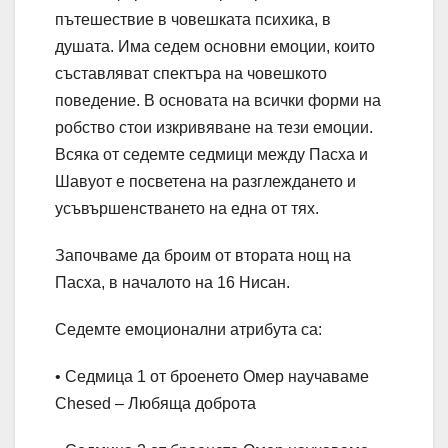
пътешествие в човешката психика, в
душата. Има седем основни емоции, които
съставляват спектъра на човешкото
поведение. В основата на всички форми на
робство стои изкривяване на тези емоции.
Всяка от седемте седмици между Пасха и
Шавуот е посветена на разглеждането и
усъвършенстването на една от тях.
Започваме да броим от втората нощ на
Пасха, в началото на 16 Нисан.
Седемте емоционални атрибута са:
• Седмица 1 от броенето Омер научаваме
Chesed – Любяща доброта