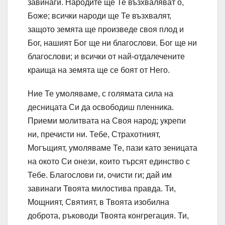
завинаги. Народите ще Те възхваляват о,
Боже; всички народи ще Те възхвалят,
защото земята ще произведе своя плод и
Бог, нашият Бог ще ни благослови. Бог ще ни
благослови; и всички от най-отдалечените
краища на земята ще се боят от Него.
Ние Те умоляваме, с голямата сила на
десницата Си да освободиш пленника.
Приеми молитвата на Своя народ; укрепи
ни, пречисти ни. Тебе, Страхотният,
Могъщият, умоляваме Те, пази като зеницата
на окото Си онези, които търсят единство с
Тебе. Благослови ги, очисти ги; дай им
завинаги Твоята милостива правда. Ти,
Мощният, Святият, в Твоята изобилна
доброта, ръководи Твоята конгрегация. Ти,