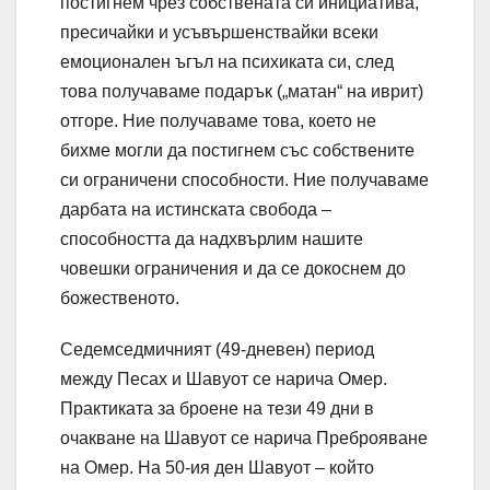
постигнем чрез собствената си инициатива,
пресичайки и усъвършенствайки всеки
емоционален ъгъл на психиката си, след
това получаваме подарък („матан“ на иврит)
отгоре. Ние получаваме това, което не
бихме могли да постигнем със собствените
си ограничени способности. Ние получаваме
дарбата на истинската свобода –
способността да надхвърлим нашите
човешки ограничения и да се докоснем до
божественото.
Седемседмичният (49-дневен) период
между Песах и Шавуот се нарича Омер.
Практиката за броене на тези 49 дни в
очакване на Шавуот се нарича Преброяване
на Омер. На 50-ия ден Шавуот – който