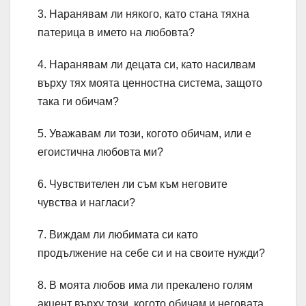
3. Наранявам ли някого, като стана тяхна
патерица в името на любовта?
4. Наранявам ли децата си, като насилвам
върху тях моята ценностна система, защото
така ги обичам?
5. Уважавам ли този, когото обичам, или е
егоистична любовта ми?
6. Чувствителен ли съм към неговите
чувства и нагласи?
7. Виждам ли любимата си като
продължение на себе си и на своите нужди?
8. В моята любов има ли прекалено голям
акцент върху този, когото обичам и неговата