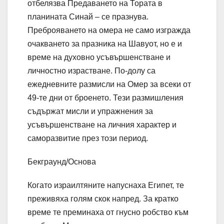
отбелязва Предаването на Тората в
планината Синай – се празнува.
Преброяването на омера не само изгражда
очакването за празника на Шавуот, но е и
време на духовно усъвършенстване и
личностно израстване. По-долу са
ежедневните размисли на Омер за всеки от
49-те дни от броенето. Тези размишления
съдържат мисли и упражнения за
усъвършенстване на личния характер и
саморазвитие през този период.
Бекграунд/Основа
Когато израилтяните напуснаха Египет, те
преживяха голям скок напред. За кратко
време те преминаха от гнусно робство към