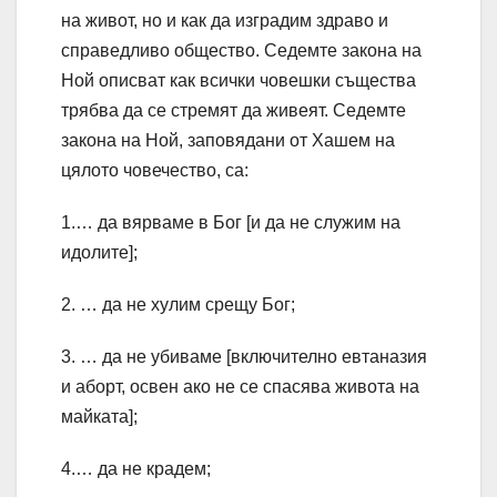
на живот, но и как да изградим здраво и
справедливо общество. Седемте закона на
Ной описват как всички човешки същества
трябва да се стремят да живеят. Седемте
закона на Ной, заповядани от Хашем на
цялото човечество, са:
1.… да вярваме в Бог [и да не служим на
идолите];
2. … да не хулим срещу Бог;
3. … да не убиваме [включително евтаназия
и аборт, освен ако не се спасява живота на
майката];
4.… да не крадем;