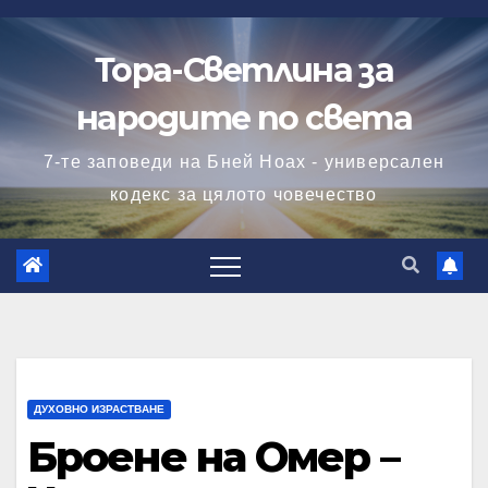
Skip
to
Тора-Светлина за
content
народите по света
7-те заповеди на Бней Ноах - универсален
кодекс за цялото човечество
ДУХОВНО ИЗРАСТВАНЕ
Броене на Омер –