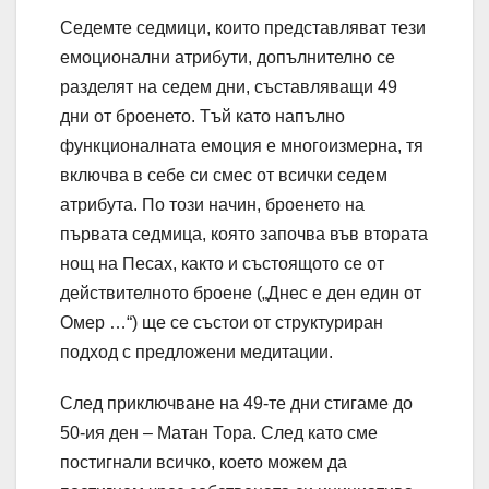
Седемте седмици, които представляват тези
емоционални атрибути, допълнително се
разделят на седем дни, съставляващи 49
дни от броенето. Тъй като напълно
функционалната емоция е многоизмерна, тя
включва в себе си смес от всички седем
атрибута. По този начин, броенето на
първата седмица, която започва във втората
нощ на Песах, както и състоящото се от
действителното броене („Днес е ден един от
Омер …“) ще се състои от структуриран
подход с предложени медитации.
След приключване на 49-те дни стигаме до
50-ия ден – Матан Тора. След като сме
постигнали всичко, което можем да