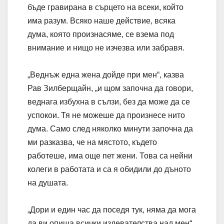
бъде гравирана в сърцето на всеки, който
има разум. Всяко наше действие, всяка
дума, която произнасяме, се взема под
внимание и нищо не изчезва или забравя.
„Веднъж една жена дойде при мен“, казва
Рав Зилберщайн, „и щом започна да говори,
веднага избухна в сълзи, без да може да се
успокои. Тя не можеше да произнесе нито
дума. Само след няколко минути започна да
ми разказва, че на мястото, където
работеше, има още пет жени. Това са нейни
колеги в работата и са я обидили до дъното
на душата.
„Дори и един час да поседя тук, няма да мога
да ви опиша всички издевателства над мен“,