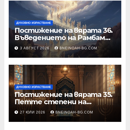
ДУХОВНО ИЗРАСТВАНЕ
Постижение на вярата 36.
Въведението на Рамбам
към Тринадесетте Основи
3 АВГУСТ 2026
BNEINOAH-BG.COM
ДУХОВНО ИЗРАСТВАНЕ
Постижение на вярата 35.
Петте степени на
разкриване на истината
27 ЮЛИ 2026
BNEINOAH-BG.COM
като основа на вярата