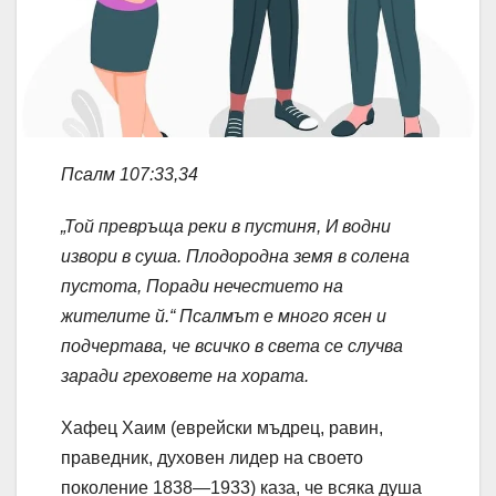
Псалм 107:33,34
„Той превръща реки в пустиня, И водни
извори в суша. Плодородна земя в солена
пустота, Поради нечестието на
жителите й.“ Псалмът е много ясен и
подчертава, че всичко в света се случва
заради греховете на хората.
Хафец Хаим (еврейски мъдрец, равин,
праведник, духовен лидер на своето
поколение 1838—1933) каза, че всяка душа