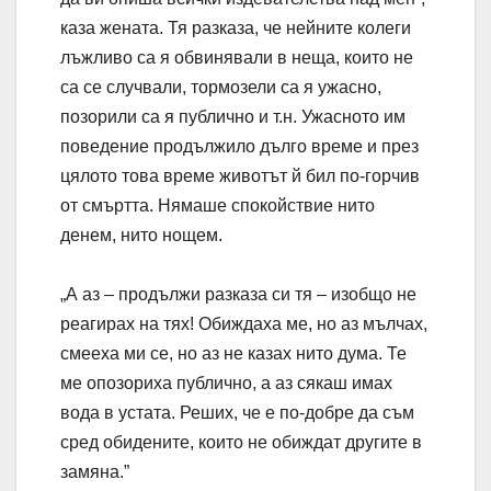
каза жената. Тя разказа, че нейните колеги
лъжливо са я обвинявали в неща, които не
са се случвали, тормозели са я ужасно,
позорили са я публично и т.н. Ужасното им
поведение продължило дълго време и през
цялото това време животът й бил по-горчив
от смъртта. Нямаше спокойствие нито
денем, нито нощем.
„А аз – продължи разказа си тя – изобщо не
реагирах на тях! Обиждаха ме, но аз мълчах,
смееха ми се, но аз не казах нито дума. Те
ме опозориха публично, a аз сякаш имах
вода в устата. Реших, че е по-добре да съм
сред обидените, които не обиждат другите в
замяна.”