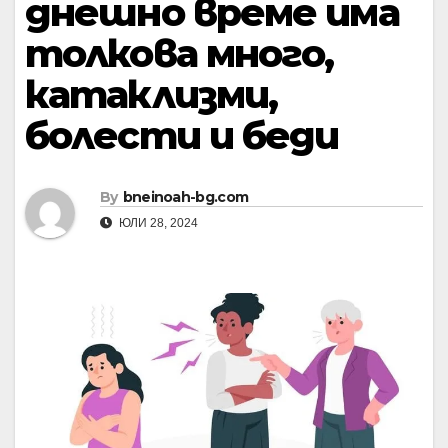
днешно време има
толкова много,
катаклизми,
болести и беди
By
bneinoah-bg.com
ЮЛИ 28, 2024