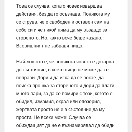
Това се случва, когато човек извършва
действия, без да го осъзнава. Понякога му
се струва, че е свободен и оставен сам на
себе си и че никой няма да му въздаде за
стореното. Но, както вече беше казано,
Всевишният не забравя нищо.
Най-лошото е, че понякога човек се докарва
до състояние, в което нищо не може да се
поправи. Дори и да иска да се покае, да
поиска прошка за стореното и дори да плати
много пари, за да се помири с този, когото е
обидил, измамил, окрал или опозорил,
жертвата просто не е в състояние да му
прости. Не всеки може! Случва се
обиждащият да не е възнамерявал да обиди