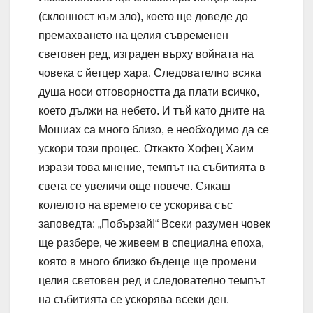
(склонност към зло), което ще доведе до
премахването на целия съвременен
световен ред, изграден върху войната на
човека с йетцер хара. Следователно всяка
душа носи отговорността да плати всичко,
което дължи на небето. И тъй като дните на
Мошиах са много близо, е необходимо да се
ускори този процес. Откакто Хофец Хаим
изрази това мнение, темпът на събитията в
света се увеличи още повече. Сякаш
колелото на времето се ускорява със
заповедта: „Побързай!“ Всеки разумен човек
ще разбере, че живеем в специална епоха,
която в много близко бъдеще ще промени
целия световен ред и следователно темпът
на събитията се ускорява всеки ден.