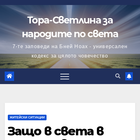
Skip
to
Тора-Светлина за
content
народите по света
7-те заповеди на Бней Ноах - универсален
кодекс за цялото човечество
ЖИТЕЙСКИ СИТУАЦИИ
Защо в света в