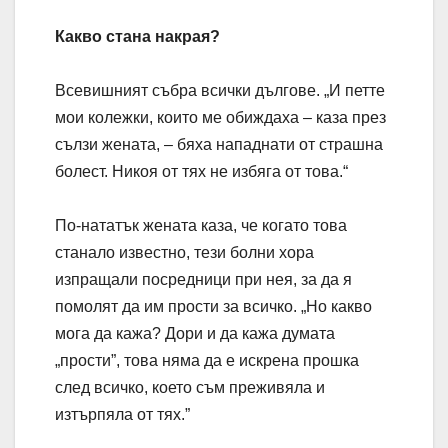
Какво стана накрая?
Всевишният събра всички дългове. „И петте
мои колежки, които ме обиждаха – каза през
сълзи жената, – бяха нападнати от страшна
болест. Никоя от тях не избяга от това.“
По-нататък жената каза, че когато това
станало известно, тези болни хора
изпращали посредници при нея, за да я
помолят да им прости за всичко. „Но какво
мога да кажа? Дори и да кажа думата
„прости”, това няма да е искрена прошка
след всичко, което съм преживяла и
изтърпяла от тях.”