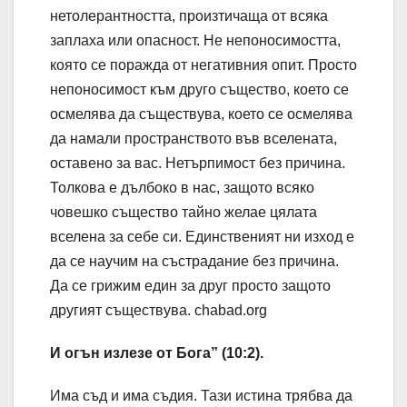
нетолерантността, произтичаща от всяка
заплаха или опасност. Не непоносимостта,
която се поражда от негативния опит. Просто
непоносимост към друго същество, което се
осмелява да съществува, което се осмелява
да намали пространството във вселената,
оставено за вас. Нетърпимост без причина.
Толкова е дълбоко в нас, защото всяко
човешко същество тайно желае цялата
вселена за себе си. Единственият ни изход е
да се научим на състрадание без причина.
Да се ​​грижим един за друг просто защото
другият съществува. chabad.org
И огън излезе от Бога” (10:2).
Има съд и има съдия. Тази истина трябва да