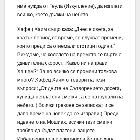
има нужда от Геула (Изкупление), да изплати
всичко, което дължи на небето.
Хафец Хаим също каза: „Днес в света, за
кратък период от време, се случват промени,
които преди са отнемали стотици години.“
Виждаме, че колелото на времето се върти с
удивителна скорост. „Какво ни направи
Хашем?“ Защо всичко се промени толкова
много? Хафец Хаим отговори на тези
въпроси: „От дните на Сътворението досега,
купища неплатени сметки са се натрупали на
небето. ( Всички грехове се записват и се
дава време на човек да се изправи.) Преди
идването на Мошиах, всички тези сметки
трябва да бъдат платени, защото
Избавлението ще елиминира йетцер хара