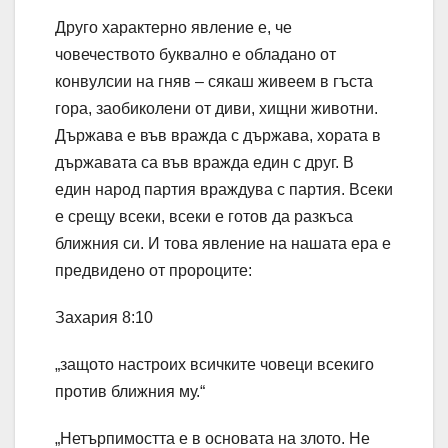
Друго характерно явление е, че
човечеството буквално е обладано от
конвулсии на гняв – сякаш живеем в гъста
гора, заобиколени от диви, хищни животни.
Държава е във вражда с държава, хората в
държавата са във вражда един с друг. В
един народ партия враждува с партия. Всеки
е срещу всеки, всеки е готов да разкъса
ближния си. И това явление на нашата ера е
предвидено от пророците:
Захария 8:10
„защото настроих всичките човеци всекиго
против ближния му.“
„Нетърпимостта е в основата на злото. Не