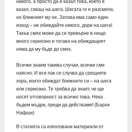
никого, а просто да е казал това, което е
казал, сякаш на шега. Шегата го е разсмяла,
но ближният му не. Затова има само един
изход – не обиждайте никого, дори на шега!
Такъв смях може да се превърне в нещо
много сериозно и тогава на обиждащият
няма да му бъде до смях.
Всички знаем такива случаи, всички сме
наясно. И все пак се случва да срещнете
хора, които обиждат ближните си – на шега
или сериозно. Те трябва да знаят, че ще
носят отговорност за всичко това. Нека
бъдем мъдри, преди да действаме! (Бархи
Нафши)
В статията са използвани материали от