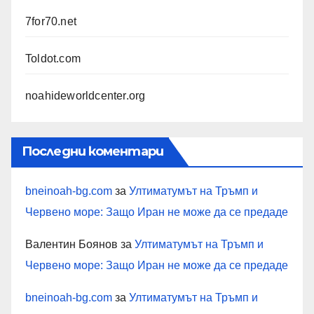
7for70.net
Toldot.com
noahideworldcenter.org
Последни коментари
bneinoah-bg.com
за
Ултиматумът на Тръмп и
Червено море: Защо Иран не може да се предаде
Валентин Боянов
за
Ултиматумът на Тръмп и
Червено море: Защо Иран не може да се предаде
bneinoah-bg.com
за
Ултиматумът на Тръмп и