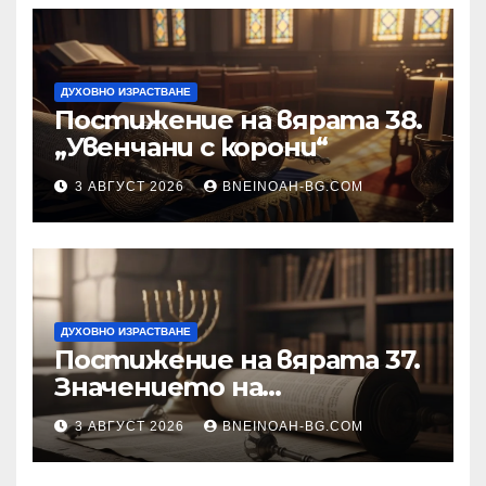
ДУХОВНО ИЗРАСТВАНЕ
Постижение на вярата 38.
„Увенчани с корони“
3 АВГУСТ 2026
BNEINOAH-BG.COM
ДУХОВНО ИЗРАСТВАНЕ
Постижение на вярата 37.
Значението на
познанието за същността
3 АВГУСТ 2026
BNEINOAH-BG.COM
на Бъдещия свят