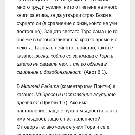
много труд и усилия, нито от четене на много
книги за етика, за да утвърди страх Божи в
сърцето си (в сравнение с онзи, който не учи
постоянно). Защото светата Тора сама ще го
облече в богобоязливост за кратко време и с
лекота. Такова е нейното свойство, както е
казано:
„всеки, който се занимава с Тора в
името на самата нея… тя го облича в
смирение и богобоязливост“
(Авот 6:1).
В
Мишлей Рабата
(коментар към Притчи) е
казано:
„Мъдрост и наставление глупците
презряха“
(Притчи 1:7). Ако има
наставление, защо е нужна мъдростта, а ако
има мъдрост, защо е наставлението?
Отговорът е: ако човек е учил Тора и се е