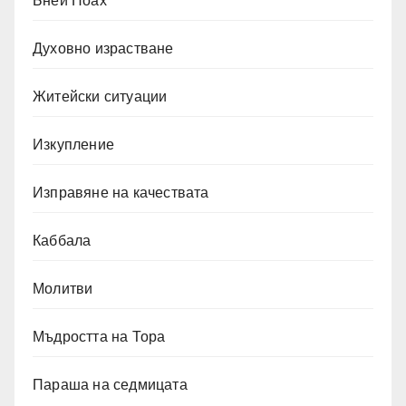
Бней Ноах
Духовно израстване
Житейски ситуации
Изкупление
Изправяне на качествата
Каббала
Молитви
Мъдростта на Тора
Параша на седмицата