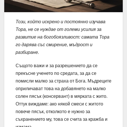
Този, който искрено и постоянно изучава
Тора, не се нуждае от големи усилия за
развитие на богобоязливост: самата Тора
го дарява със смирение, мъдрост и
разбиране.
Същото важи и за разрешението да се
прекъсне ученето по средата, за да се
помисли малко за страха от Бога. Мъдреците
оприличават това на добавянето на малко
солен пясък (консервант) в мярката с жито.
Оттук виждаме: ако някой смеси с житото
повече пясък, отколкото е нужно за
съхранението му, това се счита за кражба и
измама.