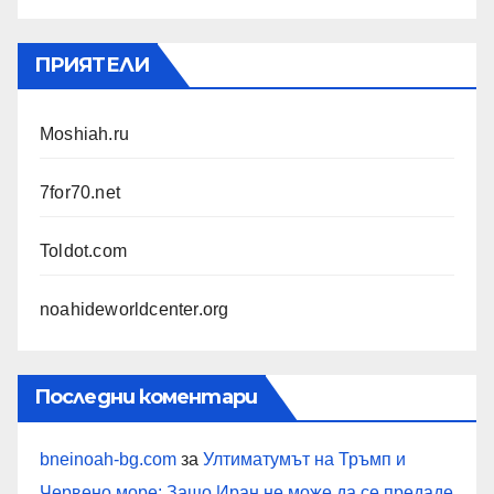
ПРИЯТЕЛИ
Moshiah.ru
7for70.net
Toldot.com
noahideworldcenter.org
Последни коментари
bneinoah-bg.com
за
Ултиматумът на Тръмп и
Червено море: Защо Иран не може да се предаде