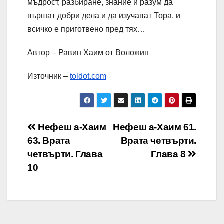
мъдрост, разбиране, знание и разум да
вършат добри дела и да изучават Тора, и
всичко е приготвено пред тях…
Автор – Равин Хаим от Воложин
Източник –
toldot.com
Навигация
Нефеш а-Хаим
Нефеш а-Хаим 61.
63. Врата
Врата четвърти.
четвърти. Глава
Глава 8
10