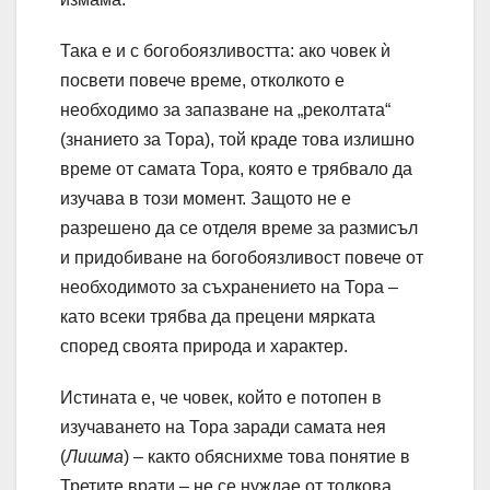
Така е и с богобоязливостта: ако човек ѝ
посвети повече време, отколкото е
необходимо за запазване на „реколтата“
(знанието за Тора), той краде това излишно
време от самата Тора, която е трябвало да
изучава в този момент. Защото не е
разрешено да се отделя време за размисъл
и придобиване на богобоязливост повече от
необходимото за съхранението на Тора –
като всеки трябва да прецени мярката
според своята природа и характер.
Истината е, че човек, който е потопен в
изучаването на Тора заради самата нея
(
Лишма
) – както обяснихме това понятие в
Третите врати – не се нуждае от толкова