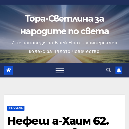
Skip
to
Тора-Светлина за
content
народите по света
7-те заповеди на Бней Ноах - универсален
кодекс за цялото човечество
КАББАЛА
Нефеш а-Хаим 62.