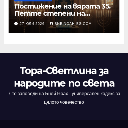
Постижение на вярата 35.
Петте степени на
разкриване на истината
27 ЮЛИ 2026
BNEINOAH-BG.COM
като основа на вярата
Тора-Светлина за
народите по света
7-те заповеди на Бней Ноах - универсален кодекс за
цялото човечество