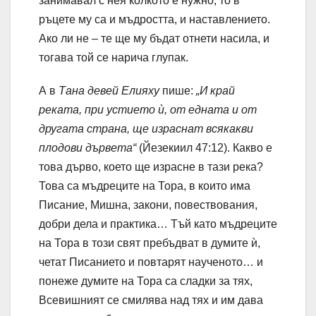
занимавал с нея колкото е нужно, то в
ръцете му са и мъдростта, и наставлението.
Ако ли не – те ще му бъдат отнети насила, и
тогава той се нарича глупак.
А в
Тана девей Елияху
пише:
„И край
реката, при устието ѝ, от едната и от
другата страна, ще израснат всякакви
плодови дървета“
(Йезекиил 47:12). Какво е
това дърво, което ще израсне в тази река?
Това са мъдреците на Тора, в които има
Писание, Мишна, закони, повествования,
добри дела и практика… Тъй като мъдреците
на Тора в този свят пребъдват в думите ѝ,
четат Писанието и повтарят наученото… и
понеже думите на Тора са сладки за тях,
Всевишният се смилява над тях и им дава