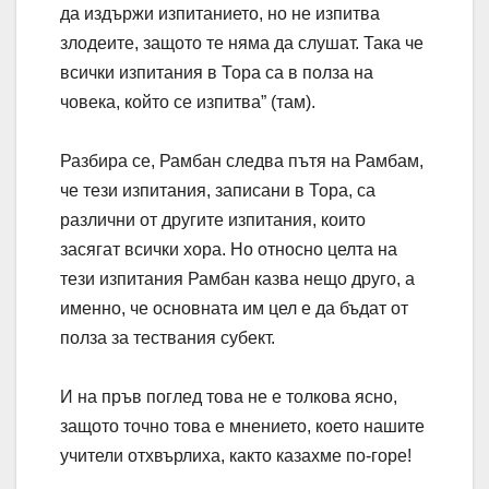
да издържи изпитанието, но не изпитва
злодеите, защото те няма да слушат. Така че
всички изпитания в Тора са в полза на
човека, който се изпитва” (там).
Разбира се, Рамбан следва пътя на Рамбам,
че тези изпитания, записани в Тора, са
различни от другите изпитания, които
засягат всички хора. Но относно целта на
тези изпитания Рамбан казва нещо друго, а
именно, че основната им цел е да бъдат от
полза за тествания субект.
И на пръв поглед това не е толкова ясно,
защото точно това е мнението, което нашите
учители отхвърлиха, както казахме по-горе!