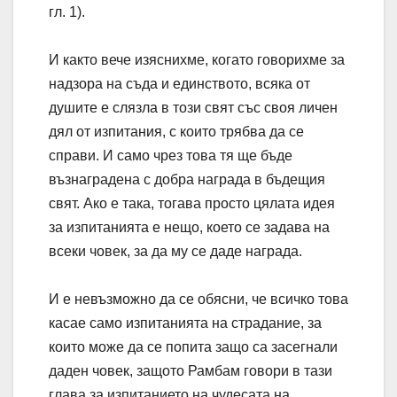
гл. 1).
И както вече изяснихме, когато говорихме за
надзора на съда и единството, всяка от
душите е слязла в този свят със своя личен
дял от изпитания, с които трябва да се
справи. И само чрез това тя ще бъде
възнаградена с добра награда в бъдещия
свят. Ако е така, тогава просто цялата идея
за изпитанията е нещо, което се задава на
всеки човек, за да му се даде награда.
И е невъзможно да се обясни, че всичко това
касае само изпитанията на страдание, за
които може да се попита защо са засегнали
даден човек, защото Рамбам говори в тази
глава за изпитанието на чудесата на