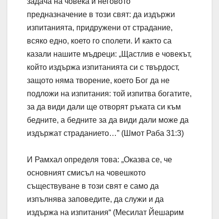
задача на човека и неговото
предназначение в този свят: да издържи
изпитанията, придружени от страдание,
всяко едно, което го сполети. И както са
казали нашите мъдреци: „Щастлив е човекът,
който издържа изпитанията си с твърдост,
защото няма творение, което Бог да не
подложи на изпитания: той изпитва богатите,
за да види дали ще отворят ръката си към
бедните, а бедните за да види дали може да
издържат страданието…” (Шмот Раба 31:3)
И Рамхал определя това: „Оказва се, че
основният смисъл на човешкото
съществуване в този свят е само да
изпълнява заповедите, да служи и да
издържа на изпитания“ (Месилат Йешарим