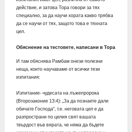
действие, и затова Тора говори за тях
специално, за да научи хората какво трябва
да се научи от тях, защото това е тяхната
цел.
Обяснение на тестовете, написани в Тора
И там обяснява Рамбам онези полезни
неща, които научаваме от всички тези
изпитания:
Изпитание- чудесата на лъжепророка
(Второзаконие 13:4): „За да познаете дали
обичате Господа“, т.е. неговата цел е да
разпространи по целия свят вашата
твърдост във вярата, че няма да бъдете