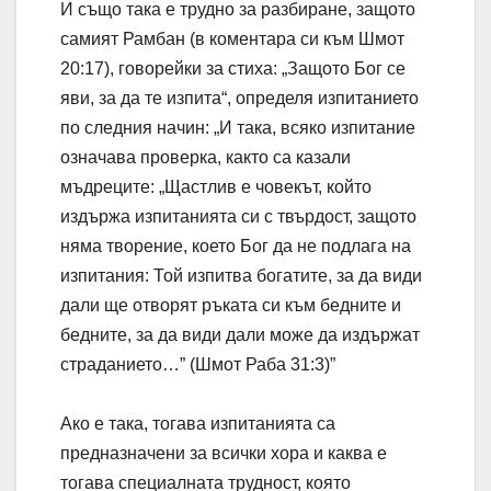
И също така е трудно за разбиране, защото
самият Рамбан (в коментара си към Шмот
20:17), говорейки за стиха: „Защото Бог се
яви, за да те изпита“, определя изпитанието
по следния начин: „И така, всяко изпитание
означава проверка, както са казали
мъдреците: „Щастлив е човекът, който
издържа изпитанията си с твърдост, защото
няма творение, което Бог да не подлага на
изпитания: Той изпитва богатите, за да види
дали ще отворят ръката си към бедните и
бедните, за да види дали може да издържат
страданието…” (Шмот Раба 31:3)”
Ако е така, тогава изпитанията са
предназначени за всички хора и каква е
тогава специалната трудност, която