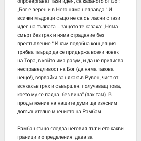
опровергават тази идея, са казаното от Бог:
„Бог е верен и в Него няма неправда.“ И
всички мъдреци също не са съгласни с тази
идея на тълпата – защото те казаха: „Няма
смърт без грях и няма страдание без
престъпление.“ И към подобна концепция
трябва твърдо да се придържа всеки човек
на Тора, в който има разум, и да не приписва
несправедливост на Бог (да няма такова
нещо!), вярвайки за някакъв Рувен, чист от
всякакъв грях и съвършен, получаващ това,
което му се падна, без вина” (пак там). В
продължение на нашите думи ще изясним
допълнително мнението на Рамбам.
Рамбан също следва неговия път и ето какви
граници и определения, дава за