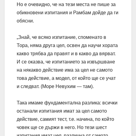
Но е очевидно, че на тези места не пише за
обикновени изпитания и Рамбам дойде да ги
обясни.
„Знай, че всяко изпитание, споменато в
Тора, няма друга цел, освен да научи хората
какво трябва да правят и в какво да вярват.
И се оказва, че изпитанието за извършване
на някакво действие има за цел не самото
това действие, а модел, от който ще се учат
и следват. (Море Невухим — там).
Така имаме фундаментална разлика: всички
останали изпитания имат за цел самото
действие, самият тест, т.е. начина, по който
човек ще се държи в него. Но тези шест
изпитания имат цел, различна от самото