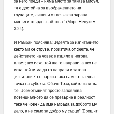
за него преди – няма място за такава мисъл,
тя е достойна за въображението на
глупаците, лишени от всякаква здрава
мисъл и твърдо знай това.” (Море Невухим
3:24).
И Рамбан пояснява: „Идеята за изпитанието,
както ми се струва, произтича от факта, че
действието на човек е изцяло в негова
власт; ако иска, той ще го направи, а ако не
иска, той няма да го направи и затова
„изпитание“ се нарича така само от гледна
точка на субекта. Обаче Този, който изпитва,
т.е. Всемогъщият просто заповядва
потенциалното да се превърне в реалност,
така че човек да има награда за доброто му
дело, а не само за добро му сърце” (Брешит