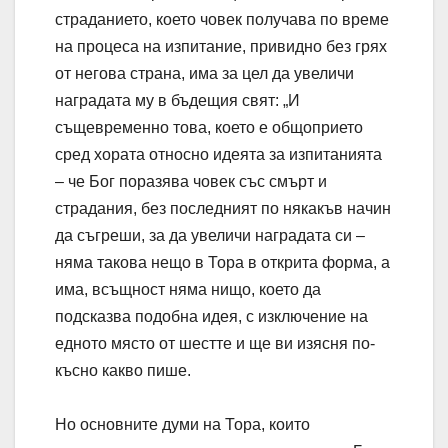
страданието, което човек получава по време
на процеса на изпитание, привидно без грях
от негова страна, има за цел да увеличи
наградата му в бъдещия свят: „И
същевременно това, което е общоприето
сред хората относно идеята за изпитанията
– че Бог поразява човек със смърт и
страдания, без последният по някакъв начин
да съгреши, за да увеличи наградата си –
няма такова нещо в Тора в открита форма, а
има, всъщност няма нищо, което да
подсказва подобна идея, с изключение на
едното място от шестте и ще ви изясня по-
късно какво пише.
Но основните думи на Тора, които