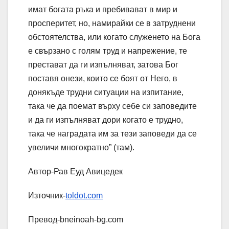
имат богата ръка и пребивават в мир и
просперитет, но, намирайки се в затруднени
обстоятелства, или когато служенето на Бога
е свързано с голям труд и напрежение, те
престават да ги изпълняват, затова Бог
поставя онези, които се боят от Него, в
донякъде трудни ситуации на изпитание,
така че да поемат върху себе си заповедите
и да ги изпълняват дори когато е трудно,
така че наградата им за тези заповеди да се
увеличи многократно” (там).
Автор-Рав Еуд Авицедек
Източник-
toldot.com
Превод-bneinoah-bg.com