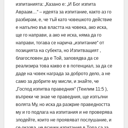
изпитанията: „Казано е: „И Бог изпита
Авраам…“ – идеята за изпитание, както аз го
разбирам, е, че тъй като човешкото действие
е напълно във властта на човека, ако иска,
ще го направи, а ако не иска, няма да го
направи, тогава се нарича „изпитание“ от
позицията на субекта, но Изпитващият ,
благословен да е Той, заповядва да се
реализира това какво е в потенциал, за да се
даде на човек награда за доброто дело, а не
само за добрите му мисли, и знайте, че
„Господ изпитва праведния“ (Теилим 11:5 ),
въпреки че знае че праведния, ще изпълни
волята Му, но иска да разкрие праведността
му и го подлага на изпитания и не проверява
злодейте, които не проявяват послушание, и
се оказва, че всички изпитания в Тора са за