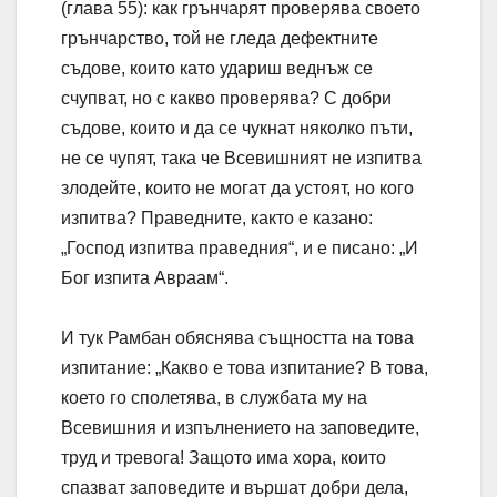
(глава 55): как грънчарят проверява своето
грънчарство, той не гледа дефектните
съдове, които като удариш веднъж се
счупват, но с какво проверява? С добри
съдове, които и да се чукнат няколко пъти,
не се чупят, така че Всевишният не изпитва
злодейте, които не могат да устоят, но кого
изпитва? Праведните, както е казано:
„Господ изпитва праведния“, и е писано: „И
Бог изпита Авраам“.
И тук Рамбан обяснява същността на това
изпитание: „Какво е това изпитание? В това,
което го сполетява, в службата му на
Всевишния и изпълнението на заповедите,
труд и тревога! Защото има хора, които
спазват заповедите и вършат добри дела,