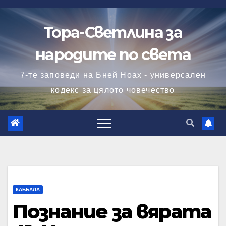
Skip
to
Тора-Светлина за
content
народите по света
7-те заповеди на Бней Ноах - универсален
кодекс за цялото човечество
КАББАЛА
Познание за вярата