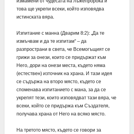
измамени от чудесата на лъжепророка и
това ще укрепи всеки, който изповядва
истинската вяра.
Изпитание с манна (Дварим 8:2): „Да те
измъчвам и да те изпитам“ – да
разпространи в света, че Всемогъщият се
грижи за онези, които се придържат към
Него, дори на онези места, където няма
(естествен) източник на храна. И тази идея
се съдържа на второ място, където се
споменава изпитанието с мана, за да се
укрепят тези, които изповядват тази вяра, че
всеки, който се придържа към Създателя,
получава храна от Него на всяко място.
На третото място, където се говори за