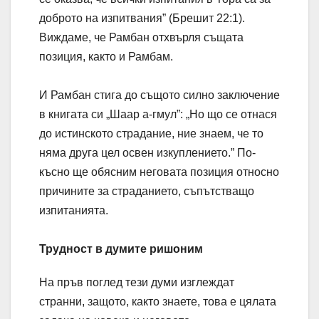
доброто на изпитвания” (Брешит 22:1).
Виждаме, че Рамбан отхвърля същата
позиция, както и Рамбам.
И Рамбан стига до същото силно заключение
в книгата си „Шаар а-гмул”: „Но що се отнася
до истинското страдание, ние знаем, че то
няма друга цел освен изкуплението.” По-
късно ще обясним неговата позиция относно
причините за страданието, съпътстващо
изпитанията.
Трудност в думите ришоним
На пръв поглед тези думи изглеждат
странни, защото, както знаете, това е цялата