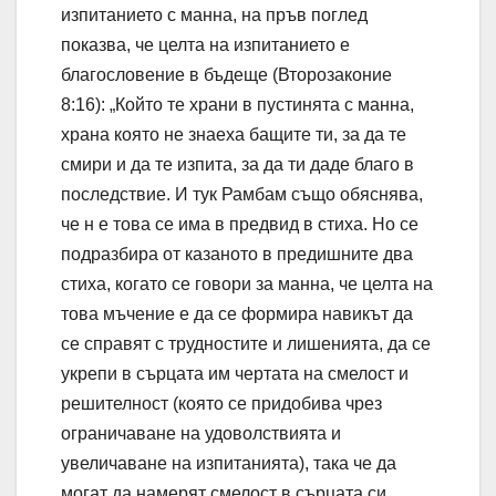
изпитанието с манна, на пръв поглед
показва, че целта на изпитанието е
благословение в бъдеще (Второзаконие
8:16): „Който те храни в пустинята с манна,
храна която не знаеха бащите ти, за да те
смири и да те изпита, за да ти даде благо в
последствие. И тук Рамбам също обяснява,
че н е това се има в предвид в стиха. Но се
подразбира от казаното в предишните два
стиха, когато се говори за манна, че целта на
това мъчение е да се формира навикът да
се справят с трудностите и лишенията, да се
укрепи в сърцата им чертата на смелост и
решителност (която се придобива чрез
ограничаване на удоволствията и
увеличаване на изпитанията), така че да
могат да намерят смелост в сърцата си,