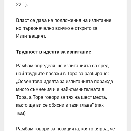
22:1).
Власт се дава на подложения на изпитание,
но първоначално всичко е открито за
Изпитващият.
Трудност в идеята за изпитание
Рамбам определя, че изпитанията са сред
най-трудните пасажи в Тора за разбиране:
„Освен това идеята за изпитанията поражда
много съмнения и е най-съмнителната в
Тора, а Тора говори за тях на шест места,
както ще ви се обясни в тази глава” (пак
там).
Рамбам говори за позицията, която вярва, че