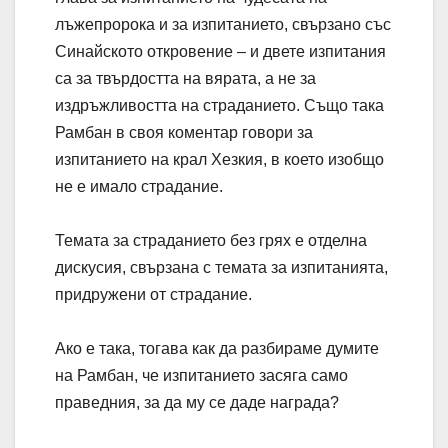
лъжепророка и за изпитанието, свързано със
Синайското откровение – и двете изпитания
са за твърдостта на вярата, а не за
издръжливостта на страданието. Също така
Рамбан в своя коментар говори за
изпитанието на крал Хезкия, в което изобщо
не е имало страдание.
Темата за страданието без грях е отделна
дискусия, свързана с темата за изпитанията,
придружени от страдание.
Ако е така, тогава как да разбираме думите
на Рамбан, че изпитанието засяга само
праведния, за да му се даде награда?