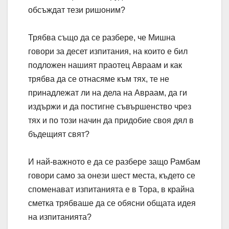
обсъждат тези ришоним?
Трябва също да се разбере, че Мишна
говори за десет изпитания, на които е бил
подложен нашият праотец Авраам и как
трябва да се отнасяме към тях, те не
принадлежат ли на дела на Авраам, да ги
издържи и да постигне съвършенство чрез
тях и по този начин да придобие своя дял в
бъдещият свят?
И най-важното е да се разбере защо Рамбам
говори само за онези шест места, където се
споменават изпитанията е в Тора, в крайна
сметка трябваше да се обясни общата идея
на изпитанията?