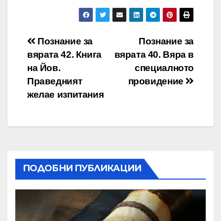
Навигация
Познание за
Познание за
вярата 42. Книга
вярата 40. Вяра в
на Йов.
специалното
Праведният
провидение
желае изпитания
ПОДОБНИ ПУБЛИКАЦИИ