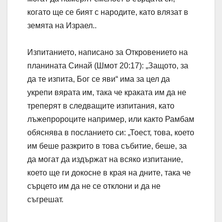
когато ще се бият с народите, като влязат в
земята на Израел..
Изпитанието, написано за Откровението на
планината Синай (Шмот 20:17): „Защото, за
да те изпита, Бог се яви“ има за цел да
укрепи вярата им, така че краката им да не
треперят в следващите изпитания, като
лъжепророците например, или както Рамбам
обяснява в посланието си: „Тоест, това, което
им беше разкрито в това събитие, беше, за
да могат да издържат на всяко изпитание,
което ще ги докосне в края на дните, така че
сърцето им да не се отклони и да не
съгрешат.