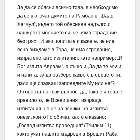
За да се обясни всичко това, е необходимо
да се включат думите на Рамбан в „Шаар
Хагмул“, където той обяснява надълго и
нашироко мнението си, че няма страдание
без грях: „И ако попитате и кажете, че ние
ясно виждаме в Тора, че има страдание,
изпратено като изпитания, като например: „И
Бог изпита Авраам“, а също и „За да те мъчи
и изпита, за да разбере какво е в сърцето ти,
дали ще спазваш заповедите Му или не“?
Отговорът на този въпрос: да, така е и това е
правилото, че Всевишният изпраща
изпитания, но не на всички, но изпитва
онези, които Го обичат, както е казано:
„Господ изпитва праведния“ (Теилим 11),
както учат нашите мъдреци в Брешит Раба