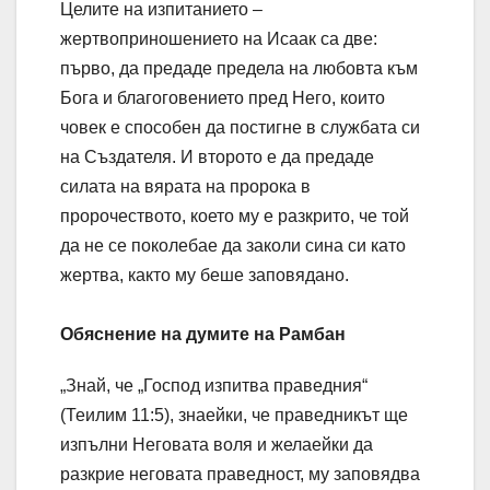
Целите на изпитанието –
жертвоприношението на Исаак са две:
първо, да предаде предела на любовта към
Бога и благоговението пред Него, които
човек е способен да постигне в службата си
на Създателя. И второто е да предаде
силата на вярата на пророка в
пророчеството, което му е разкрито, че той
да не се поколебае да заколи сина си като
жертва, както му беше заповядано.
Обяснение на думите на Рамбан
„Знай, че „Господ изпитва праведния“
(Теилим 11:5), знаейки, че праведникът ще
изпълни Неговата воля и желаейки да
разкрие неговата праведност, му заповядва