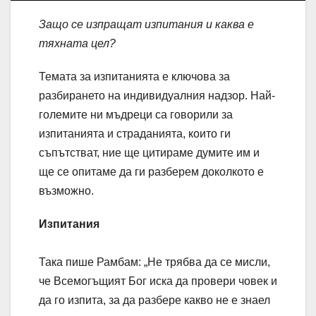
Защо се изпращат
изпитания
и каква е
тяхната цел?
Темата за изпитанията е ключова за
разбирането на индивидуалния надзор. Най-
големите ни мъдреци са говорили за
изпитанията и страданията, които ги
съпътстват, ние ще цитираме думите им и
ще се опитаме да ги разберем доколкото е
възможно.
Изпитания
Така пише Рамбам: „Не трябва да се мисли,
че Всемогъщият Бог иска да провери човек и
да го изпита, за да разбере какво не е знаел